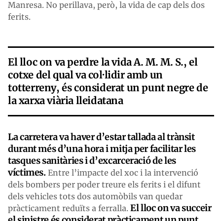
Manresa. No perillava, però, la vida de cap dels dos
ferits.
El lloc on va perdre la vida A. M. M. S., el
cotxe del qual va col·lidir amb un
totterreny, és considerat un punt negre de
la xarxa viària lleidatana
La carretera va haver d’estar tallada al trànsit
durant més d’una hora i mitja per facilitar les
tasques sanitàries i d’excarceració de les
víctimes.
Entre l’impacte del xoc i la intervenció
dels bombers per poder treure els ferits i el difunt
dels vehicles tots dos automòbils van quedar
El lloc on va succeir
pràcticament reduïts a ferralla.
el sinistre és considerat pràcticament un punt