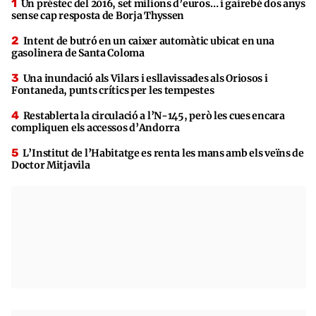
Un préstec del 2016, set milions d’euros… i gairebé dos anys
sense cap resposta de Borja Thyssen
Intent de butró en un caixer automàtic ubicat en una
gasolinera de Santa Coloma
Una inundació als Vilars i esllavissades als Oriosos i
Fontaneda, punts crítics per les tempestes
Restablerta la circulació a l’N-145, però les cues encara
compliquen els accessos d’Andorra
L’Institut de l’Habitatge es renta les mans amb els veïns de
Doctor Mitjavila