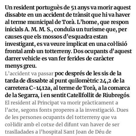
Un resident portuguès de 51 anys va morir aquest
dissabte en un accident de trànsit que hi va haver
al terme municipal de Torà. L’home, que respon
inicials A. M. M. S., conduïa un turisme que, per
causes que els mossos d’esquadra estan
investigant, es va veure implicat en una col·lisió
frontal amb un totterreny. Dos ocupants d’aquest
darrer vehicle es van fer ferides de caràcter
menys greu.
poc després de les sis de la
L’accident va passar
tarda de dissabte al punt quilomètric 24,2 de la
carretera C-1412a, al terme de Torà, a la comarca
de la Segarra, i en sentit Catellfollit de Riubregós
.
El resident al Principat va morir pràcticament a
l’acte, segons fonts properes a la investigació. Dues
de les persones ocupants del totterreny que va
col·lidir amb el cotxe del difunt van haver de ser
traslladades a l’hospital Sant Joan de Déu de