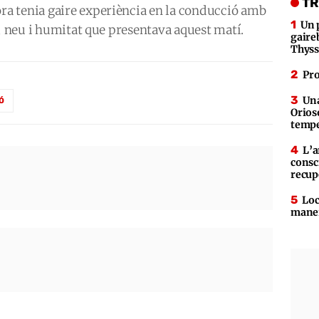
TR
a tenia gaire experiència en la conducció amb
Un 
l, neu i humitat que presentava aquest matí.
gaire
Thys
Pro
Una
Ó
Orioso
tempe
L’a
consc
recup
Loc
maner