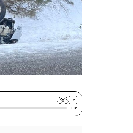
1x
1:16