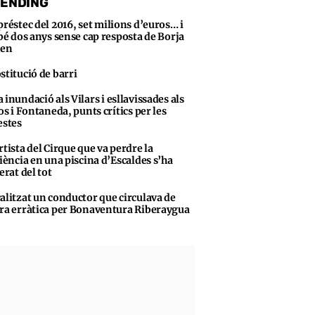
ENDING
préstec del 2016, set milions d’euros… i
bé dos anys sense cap resposta de Borja
sen
stitució de barri
 inundació als Vilars i esllavissades als
s i Fontaneda, punts crítics per les
stes
rtista del Cirque que va perdre la
iència en una piscina d’Escaldes s’ha
erat del tot
alitzat un conductor que circulava de
a erràtica per Bonaventura Riberaygua