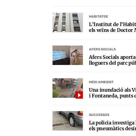
HABITATGE
L’Institut de l’Habi
els veïns de Doctor 
AFERS SOCIALS
Afers Socials aporta
lloguers del parc pú
MEDI AMBIENT
Una inundació als Vi
i Fontaneda, punts c
SUCCESSOS
La policia investiga
els pneumàtics desi