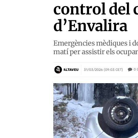
control del 
d’Envalira
Emergències mèdiques i dot
matí per assistir els ocupa
0
ALTAVEU
31/03/2026 (09:03 CET)