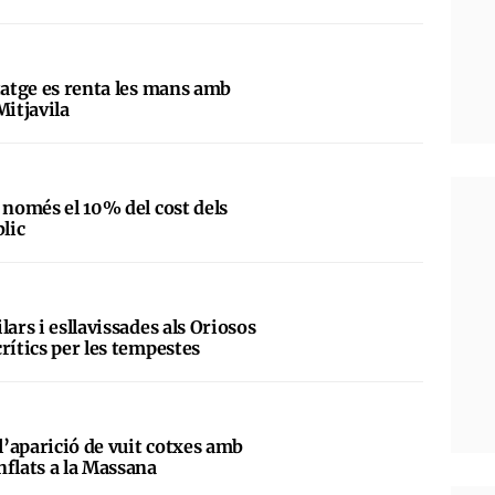
tatge es renta les mans amb
Mitjavila
 només el 10% del cost dels
blic
lars i esllavissades als Oriosos
rítics per les tempestes
 l’aparició de vuit cotxes amb
nflats a la Massana