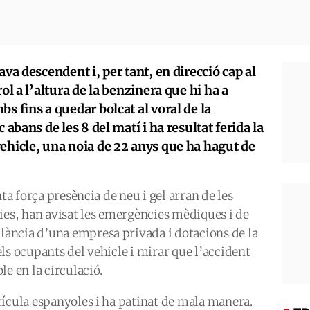
ava descendent i, per tant, en direcció cap al
ol a l’altura de la benzinera que hi ha a
s fins a quedar bolcat al voral de la
 abans de les 8 del matí i ha resultat ferida la
ehicle, una noia de 22 anys que ha hagut de
nta força presència de neu i gel arran de les
ies, han avisat les emergències mèdiques i de
ància d’una empresa privada i dotacions de la
 els ocupants del vehicle i mirar que l’accident
e en la circulació.
rícula espanyoles i ha patinat de mala manera.