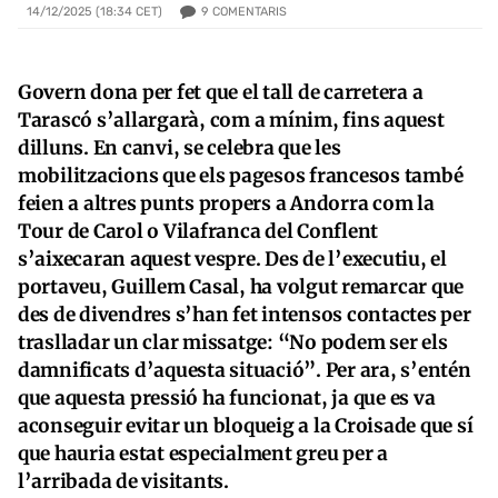
9
COMENTARIS
14/12/2025 (18:34 CET)
Govern dona per fet que el tall de carretera a
Tarascó s’allargarà, com a mínim, fins aquest
dilluns. En canvi, se celebra que les
mobilitzacions que els pagesos francesos també
feien a altres punts propers a Andorra com la
Tour de Carol o Vilafranca del Conflent
s’aixecaran aquest vespre. Des de l’executiu, el
portaveu, Guillem Casal, ha volgut remarcar que
des de divendres s’han fet intensos contactes per
traslladar un clar missatge: “No podem ser els
damnificats d’aquesta situació”. Per ara, s’entén
que aquesta pressió ha funcionat, ja que es va
aconseguir evitar un bloqueig a la Croisade que sí
que hauria estat especialment greu per a
l’arribada de visitants.