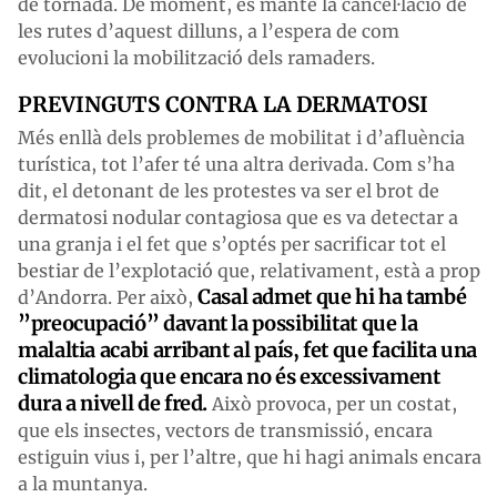
de tornada. De moment, es manté la cancel·lació de
les rutes d’aquest dilluns, a l’espera de com
evolucioni la mobilització dels ramaders.
PREVINGUTS CONTRA LA DERMATOSI
Més enllà dels problemes de mobilitat i d’afluència
turística, tot l’afer té una altra derivada. Com s’ha
dit, el detonant de les protestes va ser el brot de
dermatosi nodular contagiosa que es va detectar a
una granja i el fet que s’optés per sacrificar tot el
bestiar de l’explotació que, relativament, està a prop
Casal admet que hi ha també
d’Andorra. Per això,
”preocupació” davant la possibilitat que la
malaltia acabi arribant al país, fet que facilita una
climatologia que encara no és excessivament
dura a nivell de fred.
Això provoca, per un costat,
que els insectes, vectors de transmissió, encara
estiguin vius i, per l’altre, que hi hagi animals encara
a la muntanya.