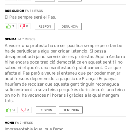
BOB SLEIGH
FA 7 MESOS
El Pas sempre será el Pas.
RESPON
DENUNCIA
3
0
GEMMA
FA 7 MESOS
A veure, una protesta ha de ser pacífica sempre pero tambe
ha de perjudicar a algu per cridar l,atencio. Si passa
desapercebuda ja no serveix de res protestar. Aqui a Andorra
hi ha encara poca tradició democràtica en aquest sentit i no
sabeu ni el que és una manifestació pràcticament. Clar que
afecta al Pas però a veure si enteneu que per poder menjar
aquí frescos depenem de la pagesia de França i Espanya,
hauríem de recolzar que aquesta gent tinguin reconeguda
suficientment la seva feina perquè és duríssima, és una feina
on no hi ha vacances ni horaris i gràcies a la qual mengem
tots.
RESPON
DENUNCIA
16
2
MONR
FA 7 MESOS
Impresentable igual que l'amo