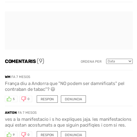
(9)
COMENTARIS
ORDENA PER
WM
FA 7 MESOS
França diu a Andorra que "NO podem ser damnificats" pel
contraban de tabac"? 😃
RESPON
DENUNCIA
5
0
ANTON
FA 7 MESOS
ves a la manifestacio i s ho expliques jaja. les manifestacions
aqui estan acostumats a que siguin pacifiqies i com si res.
RESPON
DENUNCIA
9
0