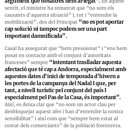
argument que nosaltres
hem al·legat”.
En aquest
sentit, el ministre ha remarcat que “no som els
causants d'aquesta situació” i, tot i “entendre la
“no es pot aportar
mobilització”, des del Principat
cap solució ni tampoc podem ser una part
important damnificada”.
Casal ha assegurat que “hem pressionat” i “ens hem
posat en contacte amb el conjunt d'autoritats
“
intent
ant
traslladar aquesta
franceses” sempre
afectació que té cap a Andorra, especialment amb
aquestes dates d'inici de temporada d'hivern a
les portes de la campanya del Nadal I que, per
tant, a nivell turístic pel conjunt del país I
especialment pel
P
as de la
C
asa, és important”.
Així, es deixa clar que “no som un actor clau per
desbloquejar aquest afer i han d’entendre la nostra
sensibilitat” i així com que “sempre hem estat al
costat dels comerciants” de la població fronterera.