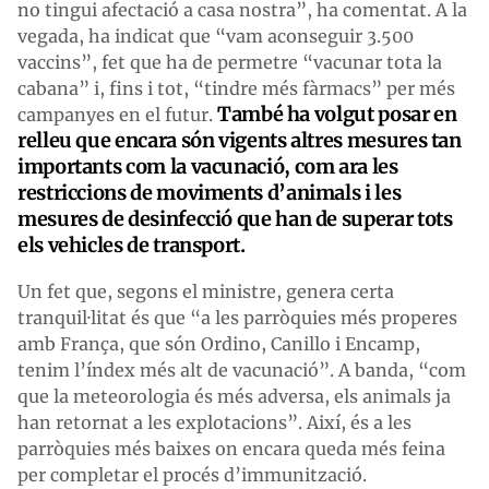
no tingui afectació a casa nostra”, ha comentat. A la
vegada, ha indicat que “vam aconseguir 3.500
vaccins”, fet que ha de permetre “vacunar tota la
cabana” i, fins i tot, “tindre més fàrmacs” per més
També ha volgut posar en
campanyes en el futur.
relleu que encara són vigent
s
altres mesures tan
importants com la vacunació, com ara les
restriccions de moviments d’animals i les
mesures de desinfecció que han de superar tots
els vehicles de transport.
Un fet que, segons el ministre, genera certa
tranquil·litat és que “a les parròquies més properes
amb França, que són Ordino, Canillo i Encamp,
tenim l’índex més alt de vacunació”. A banda, “com
que la meteorologia és més adversa, els animals ja
han retornat a les explotacions”. Així, és a les
parròquies més baixes on encara queda més feina
per completar el procés d’immunització.