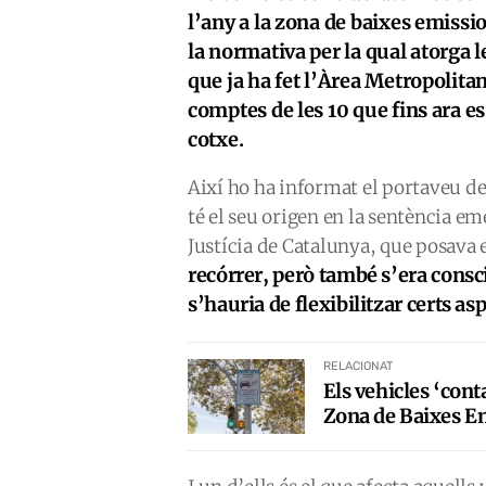
l’any a la zona de baixes emissi
la normativa per la qual atorga l
que ja ha fet l’Àrea Metropolitan
comptes de les 10 que fins ara es
cotxe.
Així ho ha informat el portaveu de
té el seu origen en la sentència e
Justícia de Catalunya, que posava 
recórrer, però també s’era consci
s’hauria de flexibilitzar certs as
RELACIONAT
Els vehicles ‘cont
Zona de Baixes E