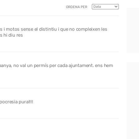
ORDENA PER
 i motos sense el distintiu i que no compleixen les
s hi diu res
espanya, no val un permís per cada ajuntament. ens hem
ocresia pura!!!!