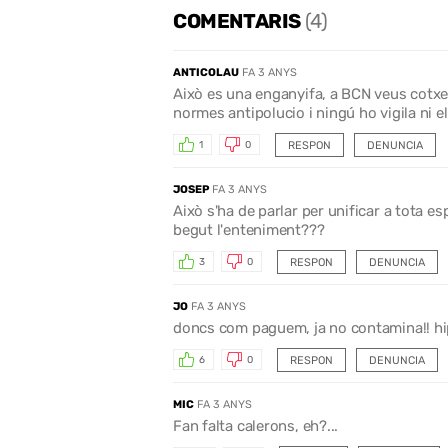
COMENTARIS
(4)
ANTICOLAU
FA 3 ANYS
Això es una enganyifa, a BCN veus cotxes
normes antipolucio i ningú ho vigila ni el
RESPON
DENUNCIA
1
0
JOSEP
FA 3 ANYS
Això s'ha de parlar per unificar a tota 
begut l'enteniment???
RESPON
DENUNCIA
3
0
JO
FA 3 ANYS
doncs com paguem, ja no contamina!! hip
RESPON
DENUNCIA
6
0
MIC
FA 3 ANYS
Fan falta calerons, eh?...