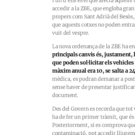
I un d’ells és el que afecta aquel
accedir a la ZBE, que engloba gran
propers com Sant Adrià del Besòs, 
que aquests cotxes no poden entrar 
vuit del vespre.
La nova ordenança de la ZBE ha en
principals canvis és, justament, 
que poden sol·licitar els vehicles
màxim anual era 10, se salta a 2
mèdica, es podran demanar a poster
sense haver de presentar justifica
document.
Des del Govern es recorda que tot 
ha de fer un primer tràmit, que és 
Posteriorment, si es comprova que 
contaminació, pot accedir lliureme