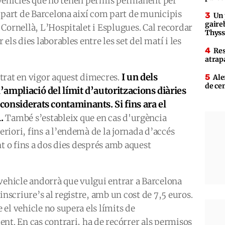
ls vehicles que no tenen permís permanent per
 part de Barcelona així com part de municipis
Un 
gaire
Cornellà, L’Hospitalet i Esplugues. Cal recordar
Thys
els dies laborables entre les set del matí i les
Res
atrap
I un dels
trat en vigor aquest dimecres.
Ale
de ce
l’ampliació del límit d’autoritzacions diàries
 considerats contaminants. Si fins ara el
4.
També s’estableix que en cas d'urgència
iori, fins a l’endemà de la jornada d’accés
nt o fins a dos dies després amb aquest
vehicle andorrà que vulgui entrar a Barcelona
inscriure’s al registre, amb un cost de 7,5 euros.
el vehicle no supera els límits de
nt. En cas contrari, ha de recórrer als permisos