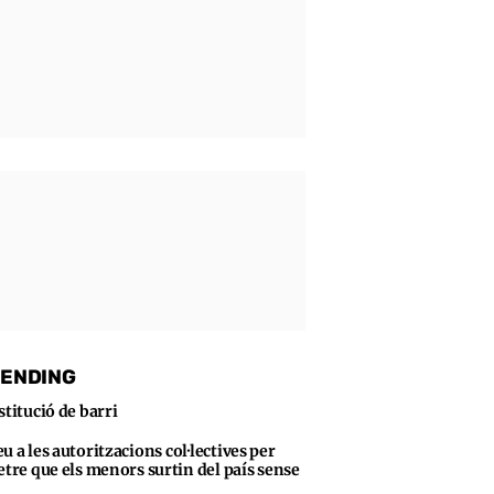
ENDING
stitució de barri
u a les autoritzacions col·lectives per
tre que els menors surtin del país sense