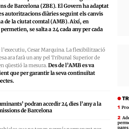
ons de Barcelona (ZBE). El Govern ha adaptat
es autoritzacions diàries seguint els canvis
a de la ciutat comtal (AMB). Així, en
 permetien, se salta a 24 cada any per cada
 l’executiu, Cesar Marquina. La flexibilització
mesa ara farà un any pel Tribunal Superior de
Des de l’AMB es va
en qüestió la mesura.
ent que per garantir la seva continuïtat
pectes.
TR
aminants’ podran accedir 24 dies l’any a la
Pro
missions de Barcelona
Ade
perme
pares