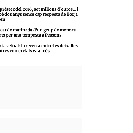
préstec del 2016, set milions d’euros… i
bé dos anys sense cap resposta de Borja
sen
cat de matinada d’un grup de menors
ats per una tempesta a Pessons
rta veïnal: la recerca entre les deixalles
ntres comercials va a més