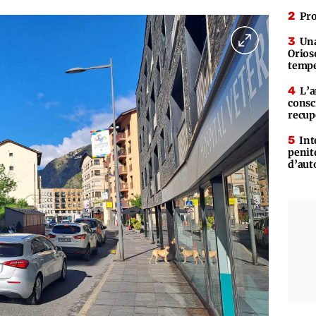
Pro
Una
Orioso
tempe
L’a
consc
recup
Int
penit
d’aut