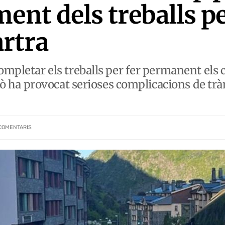
ent dels treballs p
artra
ompletar els treballs per fer permanent els c
això ha provocat serioses complicacions de trà
COMENTARIS