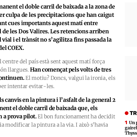
manent el doble carril de baixada a la zona de
er culpa de les precipitacions que han caigut
cant cues importants aquest matí entre
 de les Dos Valires. Les retencions arriben
 vial i el trànsit no s’agilitza fins passada la
 del COEX.
l centre del país està sent aquest matí força
Han començat pels volts de tres
són llargues.
continuen.
El motiu? Doncs, valgui la ironia, els
per intentar evitar-les.
ls canvis en la pintura i l’asfalt de la general 2
nent el doble carril de baixada que, els
TR
 a prova pilot.
El bon funcionament ha decidit
Un 
a modificar la pintura a la via. I això s’havia
gaire
Thys