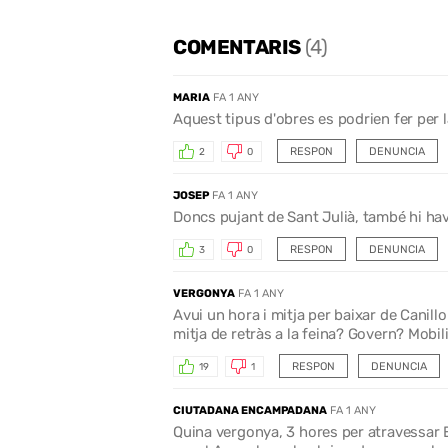
COMENTARIS
(4)
MARIA
FA 1 ANY
Aquest tipus d'obres es podrien fer per la
RESPON
DENUNCIA
2
0
JOSEP
FA 1 ANY
Doncs pujant de Sant Julià, també hi hav
RESPON
DENUNCIA
3
0
VERGONYA
FA 1 ANY
Avui un hora i mitja per baixar de Canillo
mitja de retràs a la feina? Govern? Mobil
RESPON
DENUNCIA
19
1
CIUTADANA ENCAMPADANA
FA 1 ANY
Quina vergonya, 3 hores per atravessar 