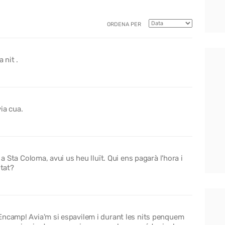
ORDENA PER
 nit .
ia cua.
 a Sta Coloma, avui us heu lluït. Qui ens pagarà l'hora i
itat?
Encamp! Avia'm si espavilem i durant les nits penquem