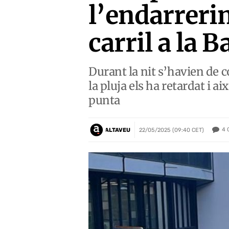
l’endarrerim
carril a la B
Durant la nit s’havien de c
la pluja els ha retardat i 
punta
4
ALTAVEU
22/05/2025 (09:40 CET)