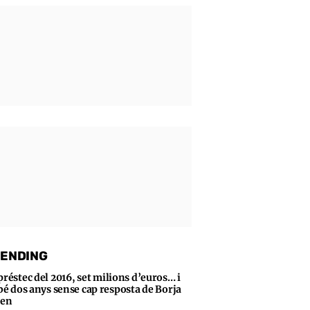
ENDING
préstec del 2016, set milions d’euros… i
bé dos anys sense cap resposta de Borja
sen