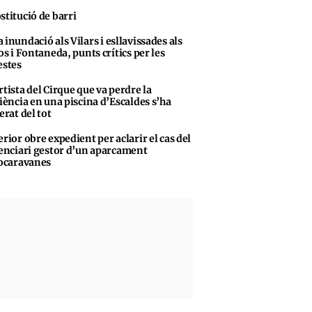
stitució de barri
 inundació als Vilars i esllavissades als
s i Fontaneda, punts crítics per les
stes
rtista del Cirque que va perdre la
iència en una piscina d’Escaldes s’ha
erat del tot
erior obre expedient per aclarir el cas del
enciari gestor d’un aparcament
ocaravanes