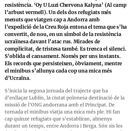
resistència. ‘Oy U Luzi Chervona Kalyna’ (Al camp
l’arbust vermell). Un dels dos refugiats més
menuts que viatgen cap a Andorra amb
l’expedició de la Creu Roja entona el tema que s’ha
convertit, de nou, en un símbol de la resistència
ucraïnesa davant l’atac rus. Mirades de
complicitat, de tristesa també. Es trenca el silenci.
S’oblida el cansament. Només per uns instants.
Els records que persisteixen, òbviament, mentre
el minibus s’allunya cada cop una mica més
d’Ucraïna.
S’inicia la segona jornada del trajecte que ha
d’enllaçar Lublin, la ciutat polonesa destinació de la
missió de l’ONG andorrana amb el Principat. De
tornada el minibus viatja una mica més ple. Hi fan
cap quinze refugiats que s’establiran, almenys
durant un temps, entre Andorra i Berga. Són sis les