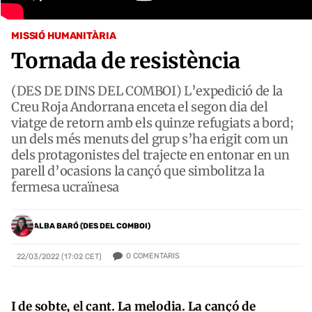
MISSIÓ HUMANITÀRIA
Tornada de resistència
(DES DE DINS DEL COMBOI) L’expedició de la
Creu Roja Andorrana enceta el segon dia del
viatge de retorn amb els quinze refugiats a bord;
un dels més menuts del grup s’ha erigit com un
dels protagonistes del trajecte en entonar en un
parell d’ocasions la cançó que simbolitza la
fermesa ucraïnesa
ALBA BARÓ (DES DEL COMBOI)
0
COMENTARIS
22/03/2022 (17:02 CET)
I de sobte, el cant. La melodia. La cançó de