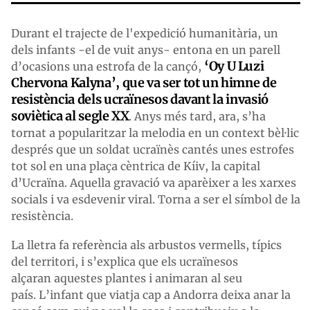
Durant el trajecte de l'expedició humanitària, un
dels infants -el de vuit anys- entona en un parell
‘Oy U Luzi
d’ocasions una estrofa de la cançó,
Chervona Kalyna’
,
que va ser tot un himne de
resistència dels ucraïnesos davant la invasió
soviètica al segle XX
. Anys més tard, ara, s’ha
tornat a popularitzar la melodia en un context bèl·lic
després que un soldat ucraïnès cantés unes estrofes
tot sol en una plaça cèntrica de Kíiv, la capital
d’Ucraïna. Aquella gravació va aparèixer a les xarxes
socials i va esdevenir viral. Torna a ser el símbol de la
resistència.
La lletra fa referència als arbustos vermells, típics
del territori, i s’explica que els ucraïnesos
alçaran aquestes plantes i animaran al seu
país. L’infant que viatja cap a Andorra deixa anar la