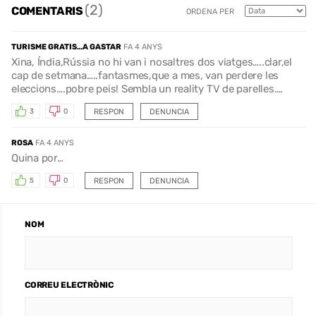
(2)
COMENTARIS
ORDENA PER
TURISME GRATIS…A GASTAR
FA 4 ANYS
Xina, Índia,Rússia no hi van i nosaltres dos viatges…..clar,el
cap de setmana…..fantasmes,que a mes, van perdere les
eleccions….pobre peis! Sembla un reality TV de parelles….
RESPON
DENUNCIA
3
0
ROSA
FA 4 ANYS
Quina por…
RESPON
DENUNCIA
5
0
NOM
CORREU ELECTRÒNIC