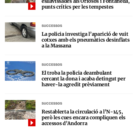
esllavissades als Oriosos i Fontaneda,
punts crítics per les tempestes
SUCCESSOS
La policia investiga l’aparició de vuit
cotxes amb els pneumàtics desinflats
a la Massana
SUCCESSOS
El troba la policia deambulant
cercant la dona i acaba detingut per
haver-la agredit prèviament
SUCCESSOS
Restablerta la circulació a l’N-145,
però les cues encara compliquen els
accessos d’Andorra