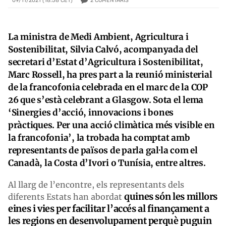
2
COMENTARIS
09/11/2021 (18:58 CET)
La ministra de Medi Ambient, Agricultura i
Sostenibilitat, Silvia Calvó, acompanyada del
secretari d’Estat d’Agricultura i Sostenibilitat,
Marc Rossell, ha pres part a la reunió ministerial
de la francofonia celebrada en el marc de la COP
26 que s’està celebrant a Glasgow. Sota el lema
‘Sinergies d’acció, innovacions i bones
pràctiques. Per una acció climàtica més visible en
la francofonia’, la trobada ha comptat amb
representants de països de parla gal·la com el
Canadà, la Costa d’Ivori o Tunísia, entre altres.
Al llarg de l’encontre, els representants dels
quines són les millors
diferents Estats han abordat
eines i vies per facilitar l’accés al finançament a
les regions en desenvolupament perquè puguin