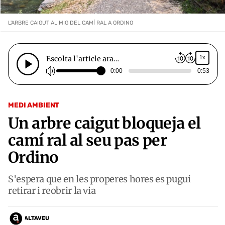
L'ARBRE CAIGUT AL MIG DEL CAMÍ RAL A ORDINO
Escolta l'article ara…
1x
0:00
0:53
MEDI AMBIENT
Un arbre caigut bloqueja el
camí ral al seu pas per
Ordino
S'espera que en les properes hores es pugui
retirar i reobrir la via
ALTAVEU