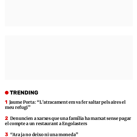
TRENDING
Jaume Porta: “L'atracament em va fer saltar pels aires el
meu refugi”
Denuncien a xarxes que una família ha marxat sense pagar
el compte a un restaurant a Engolasters
“Ara ja no deixo ni una moneda”