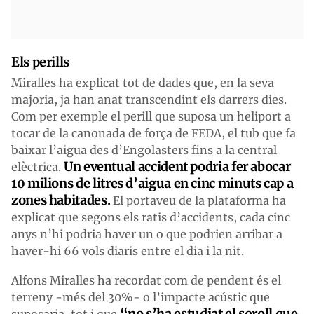
Els perills
Miralles ha explicat tot de dades que, en la seva
majoria, ja han anat transcendint els darrers dies.
Com per exemple el perill que suposa un heliport a
tocar de la canonada de força de FEDA, el tub que fa
baixar l’aigua des d’Engolasters fins a la central
Un eventual accident podria fer abocar
elèctrica.
10 milions de litres d’aigua en cinc minuts cap a
zones habitades.
El portaveu de la plataforma ha
explicat que segons els ratis d’accidents, cada cinc
anys n’hi podria haver un o que podrien arribar a
haver-hi 66 vols diaris entre el dia i la nit.
Alfons Miralles ha recordat com de pendent és el
terreny -més del 30%- o l’impacte acústic que
“no s’ha estudiat el soroll que
suposaria, tot i que