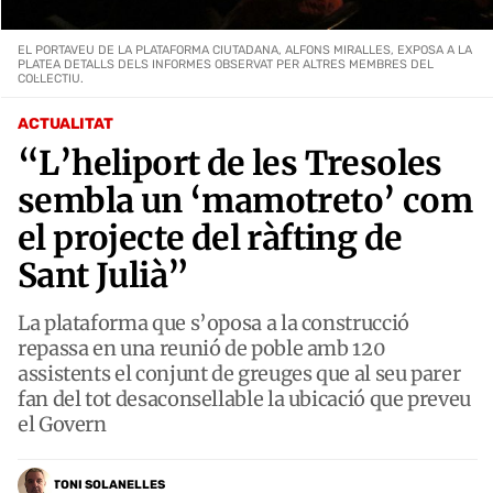
EL PORTAVEU DE LA PLATAFORMA CIUTADANA, ALFONS MIRALLES, EXPOSA A LA
PLATEA DETALLS DELS INFORMES OBSERVAT PER ALTRES MEMBRES DEL
COL·LECTIU.
ACTUALITAT
“L’heliport de les Tresoles
sembla un ‘mamotreto’ com
el projecte del ràfting de
Sant Julià”
La plataforma que s’oposa a la construcció
repassa en una reunió de poble amb 120
assistents el conjunt de greuges que al seu parer
fan del tot desaconsellable la ubicació que preveu
el Govern
TONI SOLANELLES