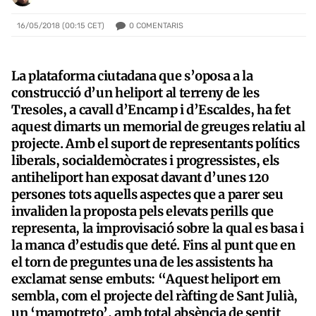
0
COMENTARIS
16/05/2018 (00:15 CET)
La plataforma ciutadana que s’oposa a la
construcció d’un heliport al terreny de les
Tresoles, a cavall d’Encamp i d’Escaldes, ha fet
aquest dimarts un memorial de greuges relatiu al
projecte. Amb el suport de representants polítics
liberals, socialdemòcrates i progressistes, els
antiheliport han exposat davant d’unes 120
persones tots aquells aspectes que a parer seu
invaliden la proposta pels elevats perills que
representa, la improvisació sobre la qual es basa i
la manca d’estudis que deté. Fins al punt que en
el torn de preguntes una de les assistents ha
exclamat sense embuts: “Aquest heliport em
sembla, com el projecte del ràfting de Sant Julià,
un ‘mamotreto’, amb total absència de sentit