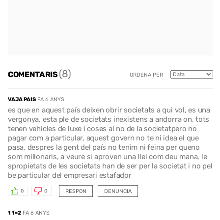
(8)
COMENTARIS
ORDENA PER
VAJA PAIS
FA 6 ANYS
es que en aquest país deixen obrir societats a qui vol, es una
vergonya, esta ple de societats inexistens a andorra on, tots
tenen vehicles de luxe i coses al no de la societatpero no
pagar com a particular, aquest govern no te ni idea el que
pasa, despres la gent del país no tenim ni feina per queno
som millonaris, a veure si aproven una llei com deu mana, le
spropietats de les societats han de ser per la societat i no pel
be particular del empresari estafador
RESPON
DENUNCIA
0
0
1 1=2
FA 6 ANYS