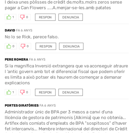
I deixa unes pòlisses de crèdit de.molts.molrs zeros sense
pagar a Can Flowers .....A.menjar-se-les.amb patates
RESPON
DENUNCIA
1
0
DAVID
FA 6 ANYS
No lo se Rick, parece falso.
RESPON
DENUNCIA
0
0
PERE ROMERA
FA 6 ANYS
Si la magnífica Inversió extrangera que va aconseguir atraure
l 'antic govern amb tot el diferencial fiscal que podem oferir
es limita a això potser els haurem de començar a demanar
explicacions
RESPON
DENUNCIA
1
0
PORTES GIRATÒRIES
FA 6 ANYS
Administrador únic de BPA per 3 mesos a canvi d'una
llicència de gestora de patrimonis (Alkimia) que no obtenía...
Artífex dels comiats d'empleats de BPA "sospitosos" d'haver
fet intercanvis... Membre internacional del directori de Crèdit