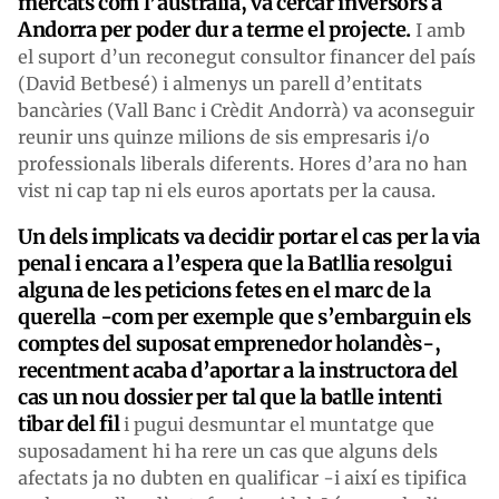
mercats com l’australià, va cercar inversors a
Andorra per poder dur a terme el projecte.
I amb
el suport d’un reconegut consultor financer del país
(David Betbesé) i almenys un parell d’entitats
bancàries (Vall Banc i Crèdit Andorrà) va aconseguir
reunir uns quinze milions de sis empresaris i/o
professionals liberals diferents. Hores d’ara no han
vist ni cap tap ni els euros aportats per la causa.
Un dels implicats va decidir portar el cas per la via
penal i encara a l’espera que la Batllia resolgui
alguna de les peticions fetes en el marc de la
querella -com per exemple que s’embarguin els
comptes del suposat emprenedor holandès-,
recentment acaba d’aportar a la instructora del
cas un nou dossier per tal que la batlle intenti
tibar del fil
i pugui desmuntar el muntatge que
suposadament hi ha rere un cas que alguns dels
afectats ja no dubten en qualificar -i així es tipifica