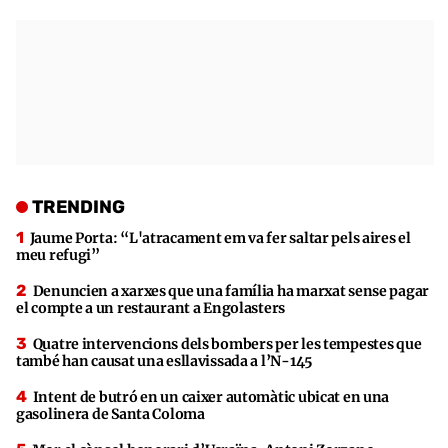
TRENDING
Jaume Porta: “L'atracament em va fer saltar pels aires el
meu refugi”
Denuncien a xarxes que una família ha marxat sense pagar
el compte a un restaurant a Engolasters
Quatre intervencions dels bombers per les tempestes que
també han causat una esllavissada a l’N-145
Intent de butró en un caixer automàtic ubicat en una
gasolinera de Santa Coloma