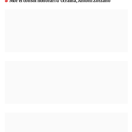
Mor el cònsol honorari d’Ucraïna, Antoni Zorzano