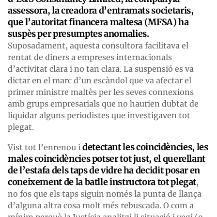
assessora, la creadora d’entramats societaris,
que l’autoritat financera maltesa (MFSA) ha
suspès per presumptes anomalies.
Suposadament, aquesta consultora facilitava el
rentat de diners a empreses internacionals
d’activitat clara i no tan clara. La suspensió es va
dictar en el marc d’un escàndol que va afectar el
primer ministre maltès per les seves connexions
amb grups empresarials que no haurien dubtat de
liquidar alguns periodistes que investigaven tot
plegat.
detectant les coincidències, les
Vist tot l’enrenou i
males coincidències potser tot just, el querellant
de l’estafa dels taps de vidre ha decidit posar en
coneixement de la batlle instructora tot plegat
,
no fos que els taps siguin només la punta de llança
d’alguna altra cosa molt més rebuscada. O com a
mínim perquè la Justícia analitzi li situació i vegi (o