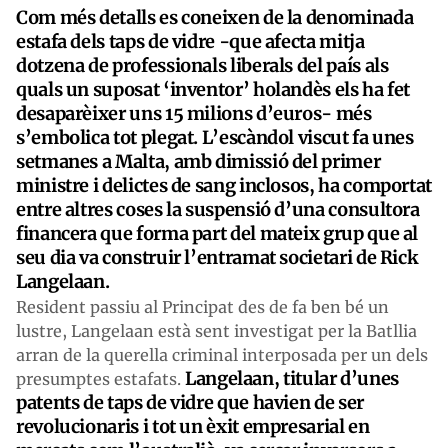
Com més detalls es coneixen de la denominada
estafa dels taps de vidre -que afecta mitja
dotzena de professionals liberals del país als
quals un suposat ‘inventor’ holandès els ha fet
desaparèixer uns 15 milions d’euros- més
s’embolica tot plegat. L’escàndol viscut fa unes
setmanes a Malta, amb dimissió del primer
ministre i delictes de sang inclosos, ha comportat
entre altres coses la suspensió d’una consultora
financera que forma part del mateix grup que al
seu dia va construir l’entramat societari de Rick
Langelaan.
Resident passiu al Principat des de fa ben bé un
lustre, Langelaan està sent investigat per la Batllia
arran de la querella criminal interposada per un dels
Langelaan, titular d’unes
presumptes estafats.
patents de taps de vidre que havien de ser
revolucionaris i tot un èxit empresarial en