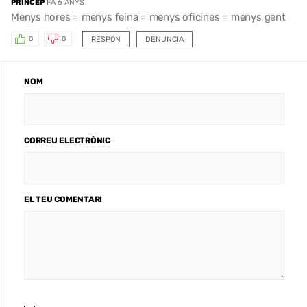
PRINCEP
FA 6 ANYS
Menys hores = menys feina = menys oficines = menys gent
RESPON
DENUNCIA
0
0
NOM
CORREU ELECTRÒNIC
EL TEU COMENTARI