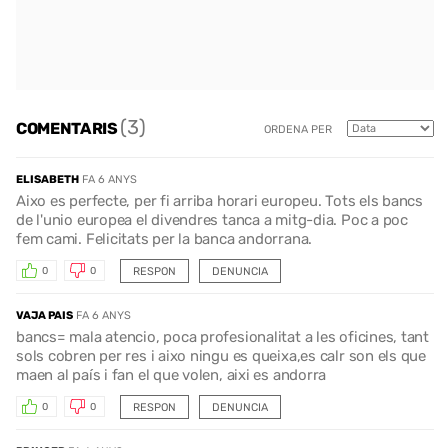
(3)
COMENTARIS
ORDENA PER
ELISABETH
FA 6 ANYS
Aixo es perfecte, per fi arriba horari europeu. Tots els bancs
de l'unio europea el divendres tanca a mitg-dia. Poc a poc
fem cami. Felicitats per la banca andorrana.
RESPON
DENUNCIA
0
0
VAJA PAIS
FA 6 ANYS
bancs= mala atencio, poca profesionalitat a les oficines, tant
sols cobren per res i aixo ningu es queixa,es calr son els que
maen al país i fan el que volen, aixi es andorra
RESPON
DENUNCIA
0
0