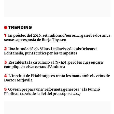
TRENDING
Un préstec del 2016, set milions d’euros… i gairebé dos anys
sense cap resposta de Borja Thyssen
Una inundació als Vilars i esllavissades als Oriosos i
Fontaneda, punts crítics per les tempestes
Restablerta la circulació a l’N-145, però les cues encara
compliquen els accessos d’Andorra
L’Institut de l’Habitatge es renta les mans amb els veïns de
Doctor Mitjavila
Govern prepara una ‘reformeta generosa’ a la Funció
Pública a través de la llei del pressupost 2027