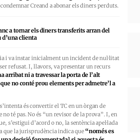
a condemnar Creand a abonar els diners perduts.
 a tornar els diners transferits arran del
u d’una clienta
a i va instar inicialment un incident de nul·litat
er refusat. I, llavors, va presentar un recurs
a arribat ni a travessar la porta de l’alt
 que no conté prou elements per admetre’l a
s’intenta és convertir el TC en un òrgan de
no té pas. No és “un revisor de la prova”. I, en
, s’estigui d’acord o no, la sentència apel·lada
“només es
a que la jurisprudència indica que
r una decisió fonamentada] si aquesta és