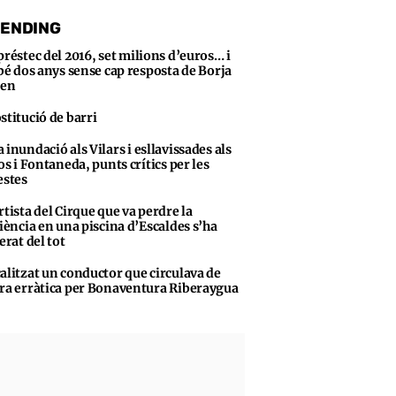
ENDING
préstec del 2016, set milions d’euros… i
bé dos anys sense cap resposta de Borja
sen
stitució de barri
 inundació als Vilars i esllavissades als
s i Fontaneda, punts crítics per les
stes
rtista del Cirque que va perdre la
iència en una piscina d’Escaldes s’ha
erat del tot
alitzat un conductor que circulava de
a erràtica per Bonaventura Riberaygua