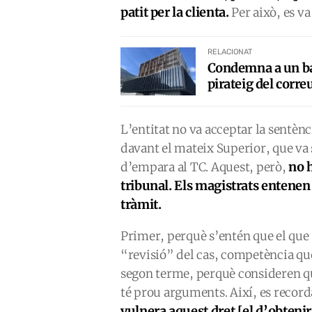
patit per la clienta.
Per això, es v
RELACIONAT
Condemna a un banc
pirateig del corre
L’entitat no va acceptar la sentènci
davant el mateix Superior, que va s
no h
d’empara al TC. Aquest, però,
tribunal. Els magistrats entenen
tràmit.
Primer, perquè s’entén que el que 
“revisió” del cas, competència que 
segon terme, perquè consideren que
té prou arguments. Així, es record
vulnera aquest dret [el d’obteni