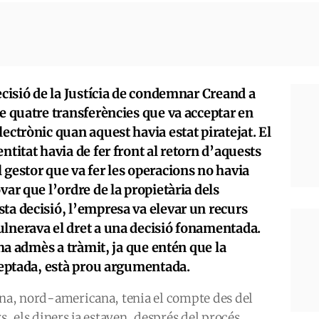
decisió de la Justícia de condemnar Creand a
de quatre transferències que va acceptar en
ectrònic quan aquest havia estat piratejat. El
ntitat havia de fer front al retorn d’aquests
 gestor que va fer les operacions no havia
var que l’ordre de la propietària dels
ta decisió, l’empresa va elevar un recurs
ulnerava el dret a una decisió fonamentada.
l’ha admès a tràmit, ja que entén que la
cceptada, està prou argumentada.
ona, nord-americana, tenia el compte des del
rs, els diners ja estaven, després del procés