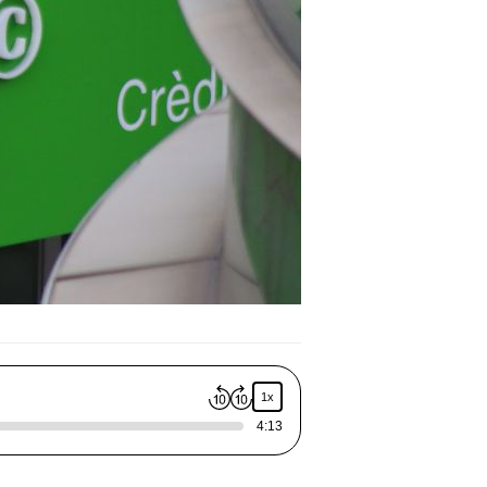
1x
4:13