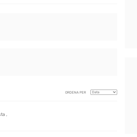
ORDENA PER
ta ,