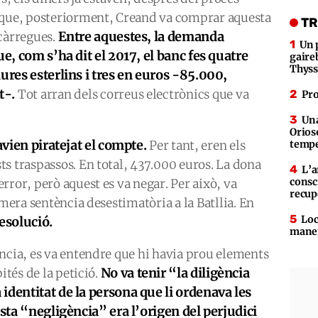
 que, posteriorment, Creand va comprar aquesta
TR
Entre aquestes, la demanda
 càrregues.
Un 
ue, com s’ha dit el 2017, el banc fes quatre
gaire
Thys
ures esterlins i tres en euros -85.000,
t-.
Tot arran dels correus electrònics que va
Pro
Una
Orioso
avien piratejat el compte.
Per tant, eren els
tempe
s traspassos. En total, 437.000 euros. La dona
L’a
consc
rror, però aquest es va negar. Per això, va
recup
imera sentència desestimatòria a la Batllia. En
Loc
resolució.
maner
ncia, es va entendre que hi havia prou elements
No va tenir “la diligència
ités de la petició.
identitat de la persona que li ordenava les
esta “negligència” era l’origen del perjudici