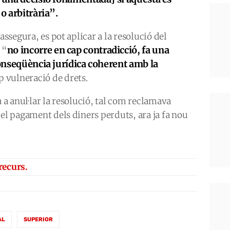
 o arbitrària”.
assegura, es pot aplicar a la resolució del
no incorre en cap contradicció, fa una
 “
conseqüència jurídica coherent amb la
p vulneració de drets.
a a anul·lar la resolució, tal com reclamava
 el pagament dels diners perduts, ara ja fa nou
recurs.
AL
SUPERIOR