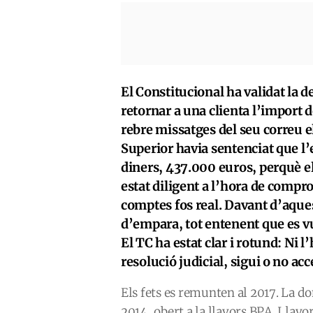
El Constitucional ha validat la 
retornar a una clienta l’import 
rebre missatges del seu correu el
Superior havia sentenciat que l’e
diners, 437.000 euros, perquè el
estat diligent a l’hora de compro
comptes fos real. Davant d’aques
d’empara, tot entenent que es v
El TC ha estat clar i rotund: Ni 
resolució judicial, sigui o no a
Els fets es remunten al 2017. La d
2014, obert a la llavors BPA. Llavo