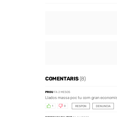
COMENTARIS
(8)
PROU
FA 2 MESOS
Llados massa poc tu com gran economis
RESPON
DENUNCIA
1
0