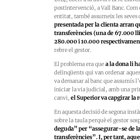
postintervenció, a Vall Banc. Com
entitat, també assumeix les seves
presentada per la clienta arran q
transferències (una de 67.000 lli
280.000 i 10.000 respectivamen
rebre el gestor.
a la dona li h
El problema era que
delinqüents qui van ordenar aquest
va demanar al banc que assumís l’e
iniciar la via judicial, amb una pr
el Superior va capgirar la 
canvi,
En aquesta decisió de segona instà
sobre la taula perquè el gestor sosp
deguda” per “assegurar-se de la 
transferències”. I, per tant, aqu