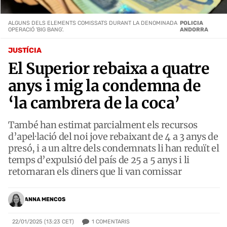
ALGUNS DELS ELEMENTS COMISSATS DURANT LA DENOMINADA
POLICIA
OPERACIÓ 'BIG BANG'.
ANDORRA
JUSTÍCIA
El Superior rebaixa a quatre
anys i mig la condemna de
‘la cambrera de la coca’
També han estimat parcialment els recursos
d’apel·lació del noi jove rebaixant de 4 a 3 anys de
presó, i a un altre dels condemnats li han reduït el
temps d’expulsió del país de 25 a 5 anys i li
retornaran els diners que li van comissar
ANNA MENCOS
1
COMENTARIS
22/01/2025 (13:23 CET)