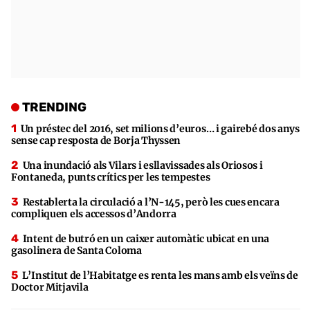
TRENDING
Un préstec del 2016, set milions d’euros… i gairebé dos anys
sense cap resposta de Borja Thyssen
Una inundació als Vilars i esllavissades als Oriosos i
Fontaneda, punts crítics per les tempestes
Restablerta la circulació a l’N-145, però les cues encara
compliquen els accessos d’Andorra
Intent de butró en un caixer automàtic ubicat en una
gasolinera de Santa Coloma
L’Institut de l’Habitatge es renta les mans amb els veïns de
Doctor Mitjavila