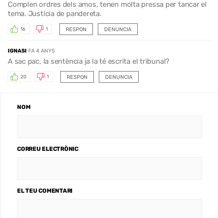
Complen ordres dels amos, tenen molta pressa per tancar el
tema. Justícia de pandereta.
RESPON
DENUNCIA
16
1
IGNASI
FA 4 ANYS
A sac pac, la sentència ja la té escrita el tribunal?
RESPON
DENUNCIA
20
1
NOM
CORREU ELECTRÒNIC
EL TEU COMENTARI