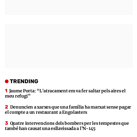
TRENDING
Jaume Porta: “L'atracament em va fer saltar pels aires el
meu refugi”
Denuncien a xarxes que una família ha marxat sense pagar
el compte a un restaurant a Engolasters
Quatre intervencions dels bombers per les tempestes que
també han causat una esllavissada a l’N-145