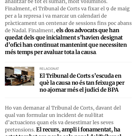
analitzar bé tot el sumari, molt voluminós.
Finalment, el Tribunal de Corts va fixar el 9 de maig
per a la represa i va marcar un calendari de
pràcticament un centenar de sessions fins poc abans
els dos advocats que han
de Nadal. Finalment,
quedat dels que inicialment s’havien designat
d’ofici han continuat mantenint que necessiten
més temps per avaluar tota la causa
.
RELACIONAT
El Tribunal de Corts s’escuda en
què la causa no és tan feixuga per
no ajornar més el judici de BPA
Ho van demanar al Tribunal de Corts, davant del
qual van formular un incident de nul·litat
d’actuacions quan els va desestimar les seves
El recurs, ampli i fonamentat, ha
pretensions.