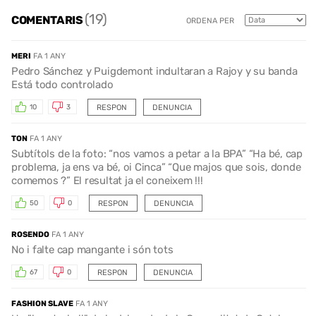
(19)
COMENTARIS
ORDENA PER
MERI
FA 1 ANY
Pedro Sánchez y Puigdemont indultaran a Rajoy y su banda
Está todo controlado
RESPON
DENUNCIA
10
3
TON
FA 1 ANY
Subtítols de la foto: “nos vamos a petar a la BPA” “Ha bé, cap
problema, ja ens va bé, oi Cinca” “Que majos que sois, donde
comemos ?” El resultat ja el coneixem !!!
RESPON
DENUNCIA
50
0
ROSENDO
FA 1 ANY
No i falte cap mangante i són tots
RESPON
DENUNCIA
67
0
FASHION SLAVE
FA 1 ANY