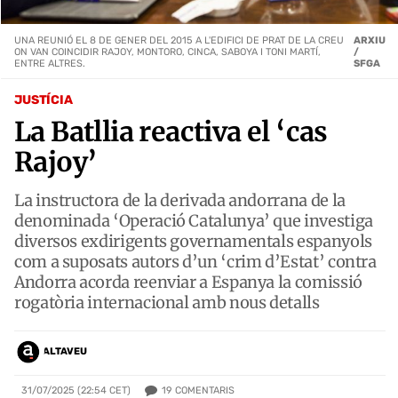
UNA REUNIÓ EL 8 DE GENER DEL 2015 A L'EDIFICI DE PRAT DE LA CREU
ARXIU
ON VAN COINCIDIR RAJOY, MONTORO, CINCA, SABOYA I TONI MARTÍ,
/
ENTRE ALTRES.
SFGA
JUSTÍCIA
La Batllia reactiva el ‘cas
Rajoy’
La instructora de la derivada andorrana de la
denominada ‘Operació Catalunya’ que investiga
diversos exdirigents governamentals espanyols
com a suposats autors d’un ‘crim d’Estat’ contra
Andorra acorda reenviar a Espanya la comissió
rogatòria internacional amb nous detalls
ALTAVEU
19
COMENTARIS
31/07/2025 (22:54 CET)