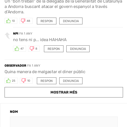
Un "bon treball" de la delegada de la Generalitat de Catalunya
a Andorra buscant atacar el govern espanyol a través
d'Andorra.
RESPON
DENUNCIA
13
48
NPI
FA 1 ANY
no tens ni p... idea HAHAHA
RESPON
DENUNCIA
47
8
OBSERVADOR
FA 1 ANY
Quina manera de malgastar el diner públic
RESPON
DENUNCIA
25
10
MOSTRAR MÉS
NOM