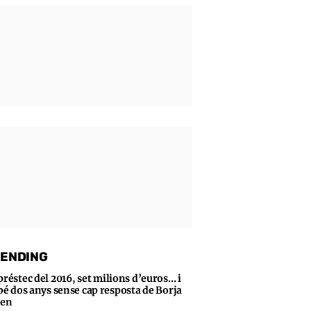
ENDING
préstec del 2016, set milions d’euros… i
bé dos anys sense cap resposta de Borja
sen