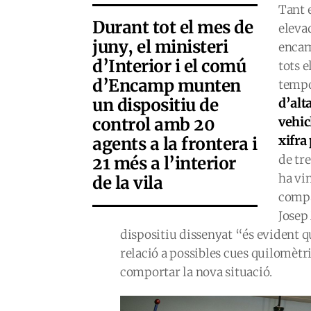
Tant 
Durant tot el mes de
elevad
juny, el ministeri
encam
d’Interior i el comú
tots e
d’Encamp munten
tempo
un dispositiu de
d’alt
control amb 20
vehic
xifra
agents a la frontera i
de tr
21 més a l’interior
ha vi
de la vila
compa
Josep
dispositiu dissenyat “és evident 
relació a possibles cues quilomètr
comportar la nova situació.