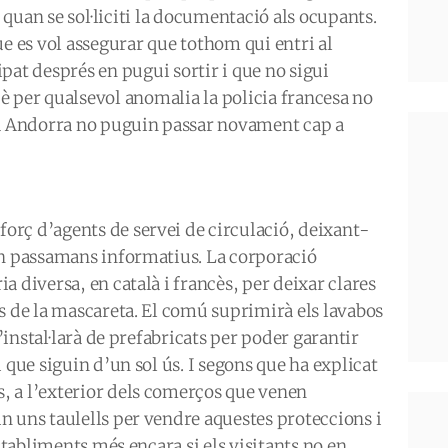
 quan se sol·liciti la documentació als ocupants.
ue es vol assegurar que tothom qui entri al
pat després en pugui sortir i que no sigui
è per qualsevol anomalia la policia francesa no
 a Andorra no puguin passar novament cap a
rç d’agents de servei de circulació, deixant-
an passamans informatius. La corporació
 diversa, en català i francès, per deixar clares
s de la mascareta. El comú suprimirà els lavabos
n’instal·larà de prefabricats per poder garantir
 que siguin d’un sol ús. I segons que ha explicat
 a l’exterior dels comerços que venen
n uns taulells per vendre aquestes proteccions i
establiments més encara si els visitants no en