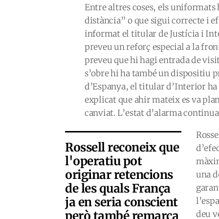
Entre altres coses, els uniformats
distància” o que sigui correcte i e
informat el titular de Justícia i In
preveu un reforç especial a la fron
preveu que hi hagi entrada de visi
s’obre hi ha també un dispositiu p
d’Espanya, el titular d’Interior h
explicat que ahir mateix es va plant
canviat. L’estat d’alarma continua 
Rosse
Rossell reconeix que
d’efec
l'operatiu pot
màxim 
originar retencions
una de
de les quals França
garan
ja en seria conscient
l’espa
però també remarca
deu v