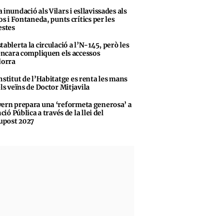
 inundació als Vilars i esllavissades als
s i Fontaneda, punts crítics per les
stes
tablerta la circulació a l’N-145, però les
encara compliquen els accessos
dorra
nstitut de l’Habitatge es renta les mans
ls veïns de Doctor Mitjavila
ern prepara una ‘reformeta generosa’ a
ció Pública a través de la llei del
upost 2027