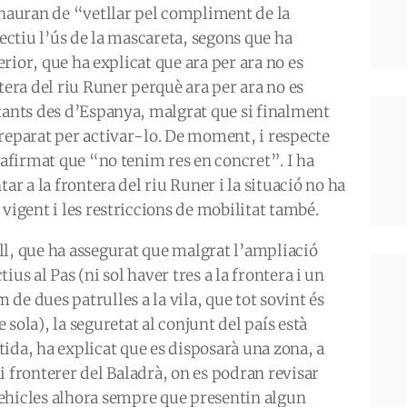
 hauran de “vetllar pel compliment de la
fectiu l’ús de la mascareta, segons que ha
terior, que ha explicat que ara per ara no es
tera del riu Runer perquè ara per ara no es
tants des d’Espanya, malgrat que si finalment
reparat per activar-lo. De moment, i respecte
a afirmat que “no tenim res en concret”. I ha
ar a la frontera del riu Runer i la situació no ha
vigent i les restriccions de mobilitat també.
ll, que ha assegurat que malgrat l’ampliació
tius al Pas (ni sol haver tres a la frontera i un
de dues patrulles a la vila, que tot sovint és
 sola), la seguretat al conjunt del país està
tida, ha explicat que es disposarà una zona, a
i fronterer del Baladrà, on es podran revisar
ehicles alhora sempre que presentin algun