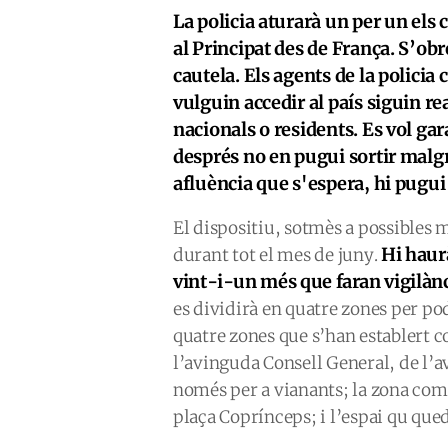
La policia aturarà un per un els 
al Principat des de França. S’ob
cautela. Els agents de la polici
vulguin accedir al país siguin r
nacionals o residents. Es vol ga
després no en pugui sortir malgr
afluència que s'espera, hi pugu
El dispositiu, sotmès a possibles 
Hi haurà
durant tot el mes de juny.
vint-i-un més que faran vigilànci
es dividirà en quatre zones per pod
quatre zones que s’han establert 
l’avinguda Consell General, de l’
només per a vianants; la zona comp
plaça Coprínceps; i l’espai qu qued