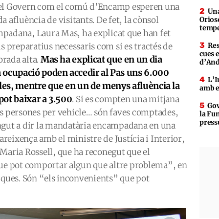
el Govern com el comú d’Encamp esperen una
Una
a afluència de visitants. De fet, la cònsol
Orioso
tempe
padana, Laura Mas, ha explicat que han fet
ls preparatius necessaris com si es tractés de
Res
cues 
Mas ha explicat que en un dia
rada alta.
d’An
a ocupació poden accedir al Pas uns 6.000
L’I
les, mentre que en un de menys afluència la
amb e
 pot baixar a 3.500
. Si es compten una mitjana
Gov
es persones per vehicle… són faves comptades,
la Fun
press
ngut a dir la mandatària encampadana en una
reixença amb el ministre de Justícia i Interior,
 Maria Rossell, que ha reconegut que el
que pot comportar algun que altre problema”, en
iques. Són “els inconvenients” que pot