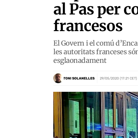
al Pas per 
francesos
El Govern i el comú d’Enca
les autoritats franceses s
esglaonadament
TONI SOLANELLES
29/05/2020 (17:21 CET)