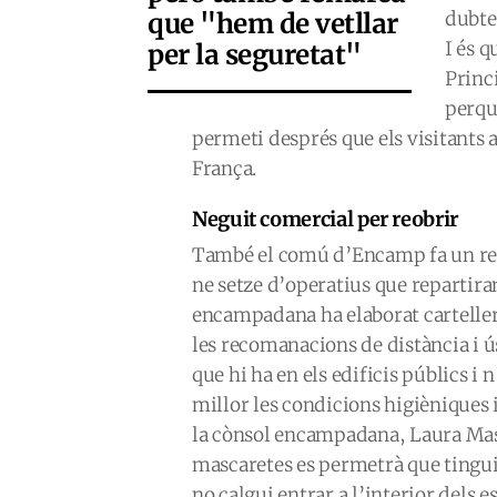
que "hem de vetllar
dubte
I és q
per la seguretat"
Princi
perqu
permeti després que els visitants
França.
Neguit comercial per reobrir
També el comú d’Encamp fa un refo
ne setze d’operatius que repartir
encampadana ha elaborat cartelleria
les recomanacions de distància i ú
que hi ha en els edificis públics i 
millor les condicions higièniques i
la cònsol encampadana, Laura Mas,
mascaretes es permetrà que tingui
no calgui entrar a l’interior dels 