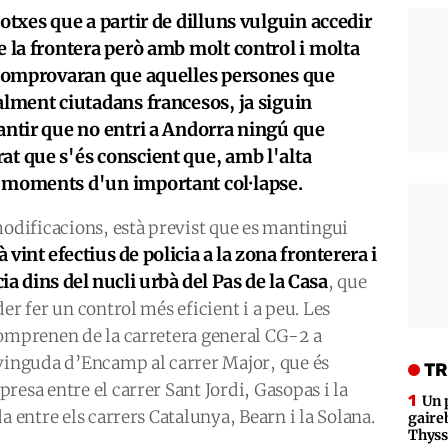
cotxes que a partir de dilluns vulguin accedir
re la frontera però amb molt control i molta
a comprovaran que aquelles persones que
ealment ciutadans francesos, ja siguin
rantir que no entri a Andorra ningú que
at que s'és conscient que, amb l'alta
i moments d'un important col·lapse.
modificacions, està previst que es mantingui
 vint efectius de policia a la zona fronterera i
a dins del nucli urbà del Pas de la Casa
, que
er fer un control més eficient i a peu. Les
comprenen de la carretera general CG-2 a
avinguda d’Encamp al carrer Major, que és
TR
resa entre el carrer Sant Jordi, Gasopas i la
Un 
a entre els carrers Catalunya, Bearn i la Solana.
gaire
Thys