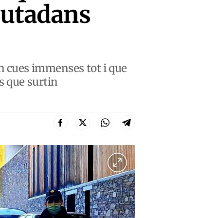
iutadans
n cues immenses tot i que
s que surtin