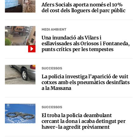
Afers Socials aporta només el 10%
del cost dels lloguers del parc públic
MEDI AMBIENT
Una inundació als Vilars i
esllavissades als Oriosos i Fontaneda,
punts crítics per les tempestes
SUCCESSOS
La policia investiga l’aparició de vuit
cotxes amb els pneumàtics desinflats
a la Massana
SUCCESSOS
El troba la policia deambulant
cercant la dona i acaba detingut per
haver-la agredit prèviament