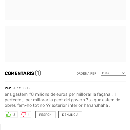
(1)
COMENTARIS
ORDENA PER
PEP
FA 7 MESOS
ens gastem 1'8 milions de euros per millorar la façana ,,!!
perfecte ,,,per millorar la gent del govern ? ja que estem de
obres fem-ho tot no ?? exterior interior hahahahaha ,
RESPON
DENUNCIA
12
1