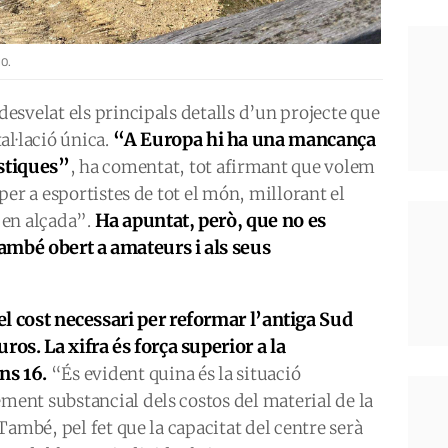
O.
svelat els principals detalls d’un projecte que
“A Europa hi ha una mancança
al·lació única.
ístiques”
, ha comentat, tot afirmant que volem
er a esportistes de tot el món, millorant el
Ha apuntat, però, que no es
 en alçada”.
també obert a amateurs i als seus
el cost necessari per reformar l’antiga Sud
ros. La xifra és força superior a la
uns 16.
“És evident quina és la situació
nt substancial dels costos del material de la
També, pel fet que la capacitat del centre serà