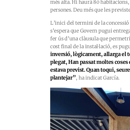
més alta. Hi haurà 80 habitacions, 
persones. Deu més que les previste
L’inici del termini de la concessió
s’espera que Govern pugui entregar
fer ús d’una clàusula que permetria
cost final de la instal·lació, es p
inversió, lògicament, allarga el
plegat, Han passat moltes coses 
estava previst. Quan toqui, seur
plantejar”
, ha indicat García.