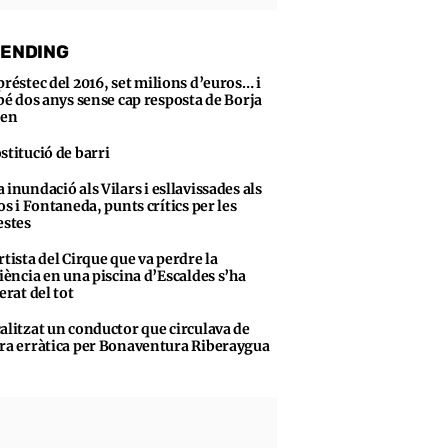
ENDING
préstec del 2016, set milions d’euros… i
bé dos anys sense cap resposta de Borja
sen
stitució de barri
 inundació als Vilars i esllavissades als
s i Fontaneda, punts crítics per les
stes
rtista del Cirque que va perdre la
iència en una piscina d’Escaldes s’ha
erat del tot
alitzat un conductor que circulava de
a erràtica per Bonaventura Riberaygua