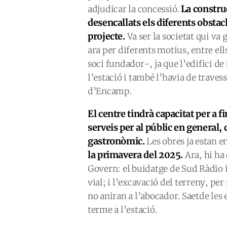
La construc
adjudicar la concessió.
desencallats els diferents obstac
projecte.
Va ser la societat qui va 
ara per diferents motius, entre el
soci fundador-, ja que l’edifici de
l’estació i també l’havia de traves
d’Encamp.
El centre tindrà capacitat per a 
serveis per al públic en general,
gastronòmic.
Les obres ja estan 
la primavera del 2025.
Ara, hi ha 
Govern: el buidatge de Sud Ràdio i
vial; i l’excavació del terreny, per
no aniran a l’abocador. Saetde les
terme a l’estació.