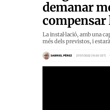
demanar més
compensar l
La instal·lació, amb una ca
més dels previstos, i esta
GABRIEL PÉREZ
27/07/2022 (10:50 CET)
HTTPS://WWW.YOUTUBE.COM/WATCH?V=YX1Q-ORVJ