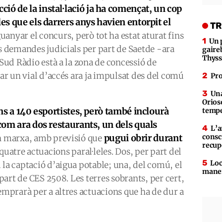
ció de la instal·lació ja ha començat, un cop
les que els darrers anys havien entorpit el
TR
guanyar el concurs, però tot ha estat aturat fins
Un 
ls demandes judicials per part de Saetde -ara
gaire
Thys
 Sud Ràdio està a la zona de concessió de
sar un vial d’accés ara ja impulsat des del comú
Pro
Una
Orioso
fins a 140 esportistes, però també inclourà
tempe
 com ara dos restaurants, un dels quals
L’a
pugui obrir durant
consc
en marxa, amb previsió que
recup
quatre actuacions paral·leles. Dos, per part del
Loc
 la captació d’aigua potable; una, del comú, el
maner
 part de CES 2508. Les terres sobrants, per cert,
 emprarà per a altres actuacions que ha de dur a