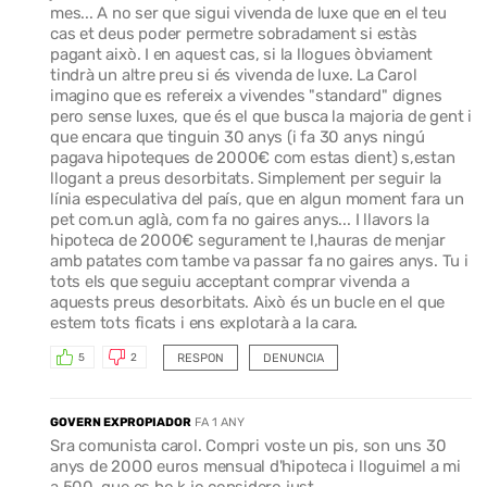
mes... A no ser que sigui vivenda de luxe que en el teu
cas et deus poder permetre sobradament si estàs
pagant això. I en aquest cas, si la llogues òbviament
tindrà un altre preu si és vivenda de luxe. La Carol
imagino que es refereix a vivendes "standard" dignes
pero sense luxes, que és el que busca la majoria de gent i
que encara que tinguin 30 anys (i fa 30 anys ningú
pagava hipoteques de 2000€ com estas dient) s,estan
llogant a preus desorbitats. Simplement per seguir la
línia especulativa del país, que en algun moment fara un
pet com.un aglà, com fa no gaires anys... I llavors la
hipoteca de 2000€ segurament te l,hauras de menjar
amb patates com tambe va passar fa no gaires anys. Tu i
tots els que seguiu acceptant comprar vivenda a
aquests preus desorbitats. Això és un bucle en el que
estem tots ficats i ens explotarà a la cara.
RESPON
DENUNCIA
5
2
GOVERN EXPROPIADOR
FA 1 ANY
Sra comunista carol. Compri voste un pis, son uns 30
anys de 2000 euros mensual d'hipoteca i lloguimel a mi
a 500, que es ho.k jo considero just.