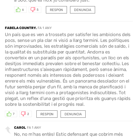
RESPON
DENUNCIA
6
5
FABELA COUNTRY.
FA 1 ANY
Un país que es ven a trossets per satisfer les ambicions dels
pocs, sense un pla clar ni visió a llarg termini. Les polítiques
són improvisades, les estratègies comercials són de saldo, i
la qualitat és substituïda per quantitat. Andorra es
converteix en un paradís per als oportunistes, un lloc on els
desitjos immediats prevalen sobre el benestar col·lectiu. Les
infraestructures s'aixequen ràpidament, però sense ànima,
responent només als interessos dels poderosos i deixant
enrere els més vulnerables. És un panorama desolador on el
futur sembla penjar d'un fil, amb la manca de planificació i
visió a llarg termini com a protagonistes indiscutibles. Tot
plegat, un reflex d'una gestió que prioritza els guanys ràpids
sobre la sostenibilitat i el progrés real.
RESPON
DENUNCIA
7
2
CAROL
FA 1 ANY
No, no m’has entès! Estic defensant que cobrim més