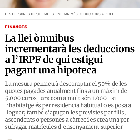
LES PERSONES HIPOTECADES TINDRAN MÉS DEDUCCIONS A L'IRPF.
FINANCES
La llei òmnibus
incrementarà les deduccions
a l’IRPF de qui estigui
pagant una hipoteca
La mesura permetrà descomptar el 50% de les
quotes pagades anualment fins a un màxim de
5.000 euros -ara com a molt són 1.000- si
l’habitatge és per residència habitual o es posa a
lloguer; també s’apugen les previstes per fills,
ascendents o persones a càrrec i es crea una per
sufragar matrícules d’ensenyament superior