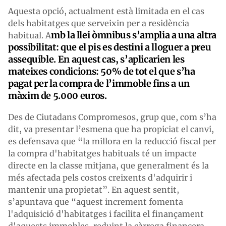
Aquesta opció, actualment està limitada en el cas
dels habitatges que serveixin per a residència
mb la llei òmnibus s’amplia a una altra
habitual. A
possibilitat: que el pis es destini a lloguer a preu
assequible. En aquest cas, s’aplicarien les
mateixes condicions: 50%
de
tot el que s’ha
pagat per la compra de l’immoble fins a un
màxim de 5.000 euros.
Des de Ciutadans Compromesos, grup que, com s’ha
dit, va presentar l’esmena que ha propiciat el canvi,
es defensava que “la millora en la reducció fiscal per
la compra d'habitatges habituals té un impacte
directe en la classe mitjana, que generalment és la
més afectada pels costos creixents d'adquirir i
mantenir una propietat”. En aquest sentit,
s’apuntava que “aquest increment fomenta
l'adquisició d'habitatges i facilita el finançament
d'aquests immobles, reduint la càrrega financera