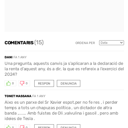
(15)
COMENTARIS
ORDENA PER
DANI
FA 1 ANY
Una pregunta, aquests canvis ja s'aplicaran a la declaració de
la renta d'aquest any, és a dir, la que es refereix a l'exercici del
2024?
RESPON
DENUNCIA
0
0
TONET MASSANA
FA 1 ANY
Aixo es un parxe del Sr Xavier espot,per no fe res , i perder
temps a tots un chapuzas política , un dictador de altra
banda ,....... Amb fuistes de Oli ,valvulina i gasoil , pero amb
ideies de Tesla .
RESPON
DENUNCIA
0
0