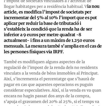
l’impost de societats vinculades a l’activitat de
ia nou
llogar habitatges per a residència habitual. V
article, es modifica l’impost de societats per
incrementar del 5% al 10% l’import que es pot
aplicar per reduir la base de tributació i
s’estableix la condició que la renda ha de ser
inferior a 9 euros per metre quadrat -8
actualment- i fins a un màxim de 1.250 euros
mensuals. La mesura també s’amplia en el cas de
les persones físiques via IRPF.
També es modifiquen alguns aspectes de la
regulació de l’impost de la renda dels no residents
vinculats a la venda de béns immobles al Principat.
Així, s’incrementa el percentatge que s’haurà de
pagar en cas que aquestes operacions es puguin
considerar especulatives. Així, si la venda es va quan
encara no hagin passat dos anys de la compra,
s’apuja el gravamen del 20% al 25%, si el temps va