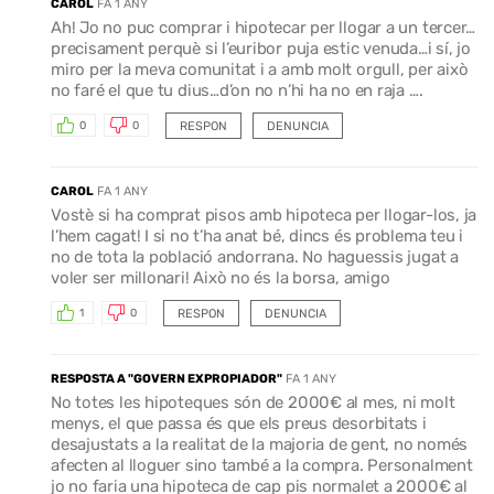
CAROL
FA 1 ANY
Ah! Jo no puc comprar i hipotecar per llogar a un tercer…
precisament perquè si l’euribor puja estic venuda…i sí, jo
miro per la meva comunitat i a amb molt orgull, per això
no faré el que tu dius…d’on no n’hi ha no en raja ….
RESPON
DENUNCIA
0
0
CAROL
FA 1 ANY
Vostè si ha comprat pisos amb hipoteca per llogar-los, ja
l’hem cagat! I si no t’ha anat bé, dincs és problema teu i
no de tota la població andorrana. No haguessis jugat a
voler ser millonari! Això no és la borsa, amigo
RESPON
DENUNCIA
1
0
RESPOSTA A "GOVERN EXPROPIADOR"
FA 1 ANY
No totes les hipoteques són de 2000€ al mes, ni molt
menys, el que passa és que els preus desorbitats i
desajustats a la realitat de la majoria de gent, no només
afecten al lloguer sino també a la compra. Personalment
jo no faria una hipoteca de cap pis normalet a 2000€ al