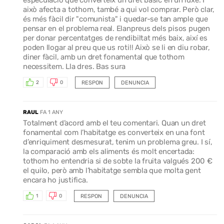
això afecta a tothom, també a qui vol comprar. Però clar,
és més fàcil dir "comunista" i quedar-se tan ample que
pensar en el problema real. Elanpreus dels pisos pugen
per donar percentatges de rendibiltat més baix, així es
poden llogar al preu que us roti!! Això se li en diu robar,
diner fàcil, amb un dret fonamental que tothom
necessitem. Lla dres. Bas sura
RESPON
DENUNCIA
2
0
RAUL
FA 1 ANY
Totalment d’acord amb el teu comentari. Quan un dret
fonamental com l’habitatge es converteix en una font
d’enriquiment desmesurat, tenim un problema greu. I sí,
la comparació amb els aliments és molt encertada:
tothom ho entendria si de sobte la fruita valgués 200 €
el quilo, però amb l’habitatge sembla que molta gent
encara ho justifica.
RESPON
DENUNCIA
1
0