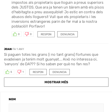
impostos als propietaris que lloguin a preus superiors
dels JUSTOS. Que ara ja tenen un bàrem amb els pisos
d’habitagte a preu assequible!! Jo estic en contra dels
abusos dels lloguers!! Vull que els propietaris i les
inversions estrangeres parin de fer mal a la nostra
població!! Porfavor!
RESPON
DENUNCIA
0
0
JOAN
FA 1 ANY
Si paguen totes les grans (i no tant grans) fortunes que
evadeixen ja tenim molt guanyat... Això no interessa oi,
'senyors' de DA??? Si ho saben per què no fan res?
RESPON
DENUNCIA
5
1
MOSTRAR MÉS
NOM