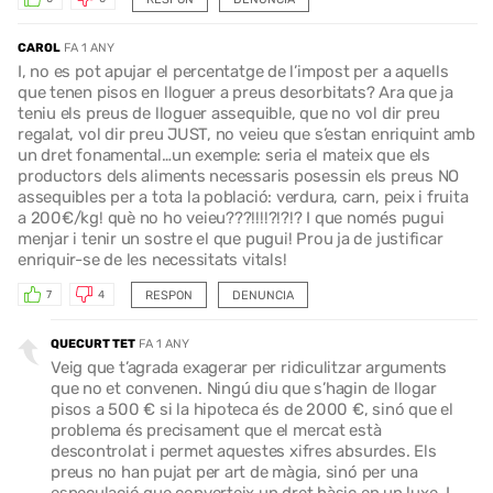
CAROL
FA 1 ANY
I, no es pot apujar el percentatge de l’impost per a aquells
que tenen pisos en lloguer a preus desorbitats? Ara que ja
teniu els preus de lloguer assequible, que no vol dir preu
regalat, vol dir preu JUST, no veieu que s’estan enriquint amb
un dret fonamental…un exemple: seria el mateix que els
productors dels aliments necessaris posessin els preus NO
assequibles per a tota la població: verdura, carn, peix i fruita
a 200€/kg! què no ho veieu???!!!!?!?!? I que només pugui
menjar i tenir un sostre el que pugui! Prou ja de justificar
enriquir-se de les necessitats vitals!
RESPON
DENUNCIA
7
4
QUECURT TET
FA 1 ANY
Veig que t’agrada exagerar per ridiculitzar arguments
que no et convenen. Ningú diu que s’hagin de llogar
pisos a 500 € si la hipoteca és de 2000 €, sinó que el
problema és precisament que el mercat està
descontrolat i permet aquestes xifres absurdes. Els
preus no han pujat per art de màgia, sinó per una
especulació que converteix un dret bàsic en un luxe. I