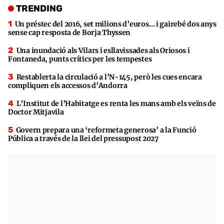
TRENDING
Un préstec del 2016, set milions d’euros… i gairebé dos anys
sense cap resposta de Borja Thyssen
Una inundació als Vilars i esllavissades als Oriosos i
Fontaneda, punts crítics per les tempestes
Restablerta la circulació a l’N-145, però les cues encara
compliquen els accessos d’Andorra
L’Institut de l’Habitatge es renta les mans amb els veïns de
Doctor Mitjavila
Govern prepara una ‘reformeta generosa’ a la Funció
Pública a través de la llei del pressupost 2027