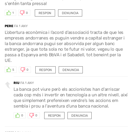
s'entén tanta pressa!
RESPON
DENUNCIA
1
0
PERE
FA 1 ANY
L’obertura econòmica i l’acord d’associació tracta de que les
empreses andorranes es puguin vendre a capital estranger i
la banca andorrana pugui ser absorvida per algun banc
estranger, ja que tota sola no te futur ni valor, vegeu lo que
passa a Espanya amb BbVA i el Sabadell, tot beneint per la
UE.
RESPON
DENUNCIA
5
0
RIU
FA 1 ANY
La banca pot viure però els accionistes han d'arriscar
cada cop més i invertir en tecnología a un altre nivell, així
que simplement prefereixen vendre's les accions em
sembla i prou a l'aventura d'una banca nacional.
RESPON
DENUNCIA
0
0