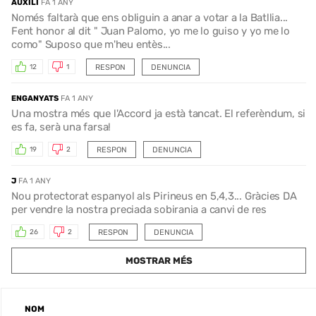
AUXILI
FA 1 ANY
Només faltarà que ens obliguin a anar a votar a la Batllia...
Fent honor al dit " Juan Palomo, yo me lo guiso y yo me lo
como" Suposo que m'heu entès...
RESPON
DENUNCIA
12
1
ENGANYATS
FA 1 ANY
Una mostra més que l'Accord ja està tancat. El referèndum, si
es fa, serà una farsa!
RESPON
DENUNCIA
19
2
J
FA 1 ANY
Nou protectorat espanyol als Pirineus en 5,4,3... Gràcies DA
per vendre la nostra preciada sobirania a canvi de res
RESPON
DENUNCIA
26
2
MOSTRAR MÉS
NOM