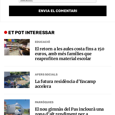
ET POT INTERESSAR
EDUCACIÓ
El retorn a les aules costa fins a 150
euros, amb més famílies que
reaprofiten material escolar
AFERS SOCIALS
La futura residència d’Encamp
accelera
PARRÒQUIES
El nou gimnàs del Pas inclourà una
zona d’alt rendiment per a