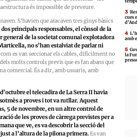
tempe
raestructura és impossible de preveure.
Res
cues 
anaven. S’havien que atacaven tres ginys bàsics
d’An
 dos principals responsables, el cònsol de la
L’I
or general de la societat comunal explotadora
amb e
rticella, no s’han estalviat de parlar ni
Gov
 i com es van seccionar els cables, difícilment no
la Fun
press
 dels molts controls previs que es fan abans que
ma comercial. És a dir, amb usuaris, amb
 d’octubre el telecadira de La Serra II havia
 sotmès a proves i tot va rutllar. Aquest
ns, 5 de novembre, en un altre control de
ració de les proves de càrrega previstes per a
tmana que ve, es va descobrir la secció del
 just a l’altura de la pilona primera.
Es van