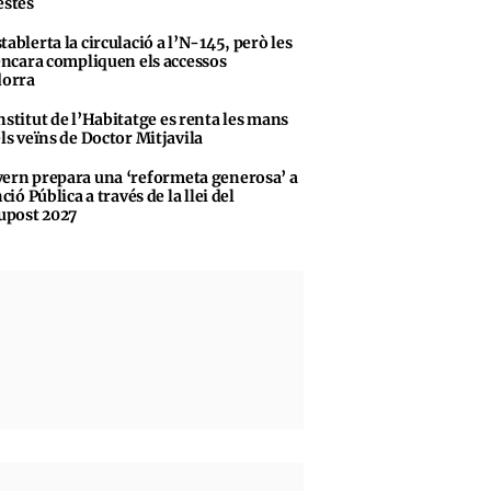
stes
tablerta la circulació a l’N-145, però les
encara compliquen els accessos
dorra
nstitut de l’Habitatge es renta les mans
ls veïns de Doctor Mitjavila
ern prepara una ‘reformeta generosa’ a
ció Pública a través de la llei del
upost 2027