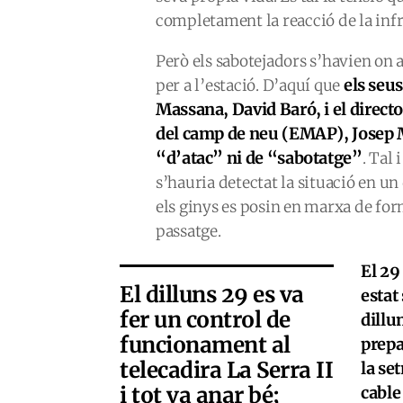
completament la reacció de la inf
Però els sabotejadors s’havien on 
els seus
per a l’estació. D’aquí que
Massana, David Baró, i el direct
del camp de neu (EMAP), Josep Ma
“d’atac” ni de “sabotatge”
. Tal
s’hauria detectat la situació en un
els ginys es posin en marxa de for
passatge.
El 29
El dilluns 29 es va
estat
fer un control de
dillu
funcionament al
prepa
telecadira La Serra II
la se
i tot va anar bé;
cable