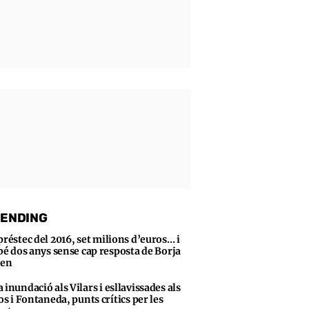
ENDING
préstec del 2016, set milions d’euros… i
bé dos anys sense cap resposta de Borja
sen
 inundació als Vilars i esllavissades als
s i Fontaneda, punts crítics per les