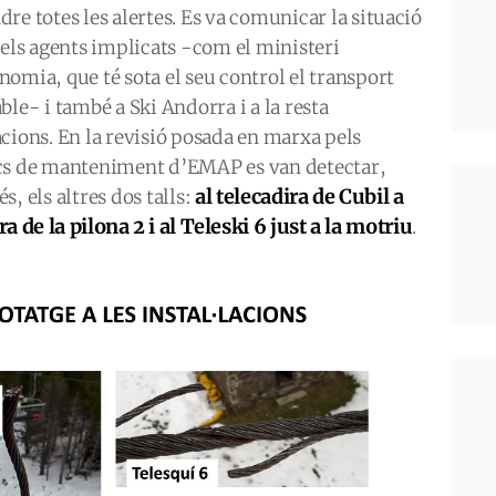
re totes les alertes. Es va comunicar la situació
s els agents implicats -com el ministeri
nomia, que té sota el seu control el transport
ble- i també a Ski Andorra i a la resta
acions. En la revisió posada en marxa pels
cs de manteniment d’EMAP es van detectar,
al telecadira de Cubil a
s, els altres dos talls:
ra de la pilona 2 i al Teleski 6 just a la motriu
.