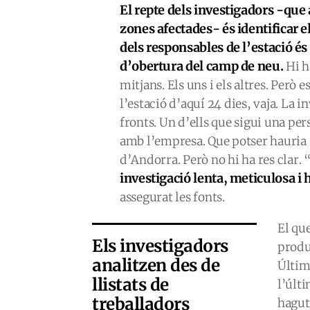
El repte dels investigadors -que 
zones afectades- és identificar e
dels responsables de l’estació é
d’obertura del camp de neu.
Hi h
mitjans. Els uns i els altres. Però 
l’estació d’aquí 24 dies, vaja. La i
fronts. Un d’ells que sigui una pe
amb l’empresa. Que potser hauria 
d’Andorra. Però no hi ha res clar. 
investigació lenta, meticulosa i 
assegurat les fonts.
El que
Els investigadors
produ
analitzen des de
Últim
llistats de
l’últ
treballadors
hagut 