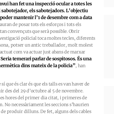
avui han fet una inspecció ocular a totes les
l sabotejador, els sabotejadors. L’objectiu
s poder mantenir l’1 de desembre com a data
auran de posar tots els esforços i tots els
estan convençuts que serà possible. Obrir
nvestigació policial toca moltes tecles, diferents
rsona, potser un antic treballador, molt molest
actuat com va actuar just abans de marxar
Seria temerari parlar de sospitosos. És una
“
hermètica dins mateix de la policia”
, han
 sí que és clar és que els talls es van haver de
ir des del 29 d’octubre al 5 de novembre.
es hores del primer dia citat, i primeres de
im. No necessàriament les seccions s’haurien
de produir dilluns. De fet, alguns dels cables