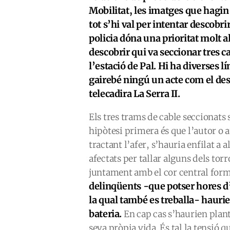
Mobilitat, les imatges que hagin
tot s’hi val per intentar descobri
policia dóna una prioritat molt a
descobrir qui va seccionar tres c
l’estació de Pal. Hi ha diverses l
gairebé ningú un acte com el des
telecadira La Serra II.
Els tres trams de cable seccionats s
hipòtesi primera és que l’autor o a
tractant l’afer, s’hauria enfilat a
afectats per tallar alguns dels tor
juntament amb el cor central form
delinqüents -que potser hores d’a
la qual també es treballa- hauri
bateria.
En cap cas s’haurien plante
seva pròpia vida. És tal la tensió 