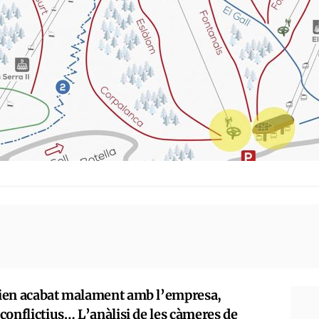
urien acabat malament amb l’empresa,
 conflictius… L’anàlisi de les càmeres de