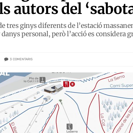
s autors del ‘sabota
de tres ginys diferents de l’estació massane
 danys personal, però l’acció es considera gr
3
COMENTARIS