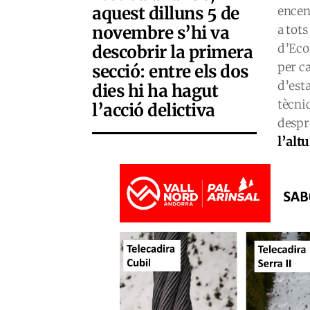
aquest dilluns 5 de
encend
novembre s’hi va
a tot
d’Eco
descobrir la primera
per ca
secció: entre els dos
d’est
dies hi ha hagut
tècni
l’acció delictiva
despré
l’altu