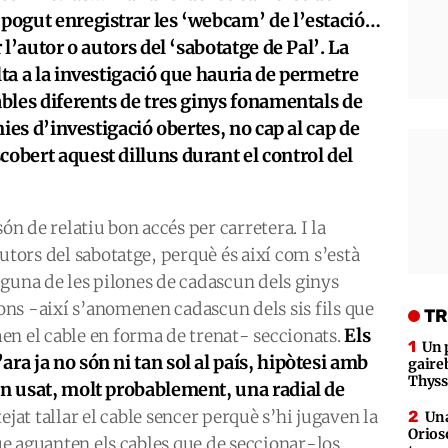
 pogut enregistrar les ‘webcam’ de l’estació…
r l’autor o autors del ‘sabotatge de Pal’. La
lta a la investigació que hauria de permetre
ables diferents de tres ginys fonamentals de
ínies d’investigació obertes, no cap al cap de
cobert aquest dilluns durant el control del
ón de relatiu bon accés per carretera. I la
utors del sabotatge, perquè és així com s’està
 alguna de les pilones de cadascun dels ginys
rons -així s’anomenen cadascun dels sis fils que
TR
Els
en el cable en forma de trenat- seccionats.
Un 
ra ja no són ni tan sol al país, hipòtesi amb
gaire
Thys
en usat, molt probablement, una radial de
jat tallar el cable sencer perquè s’hi jugaven la
Una
Orioso
que aguanten els cables que de seccionar-los