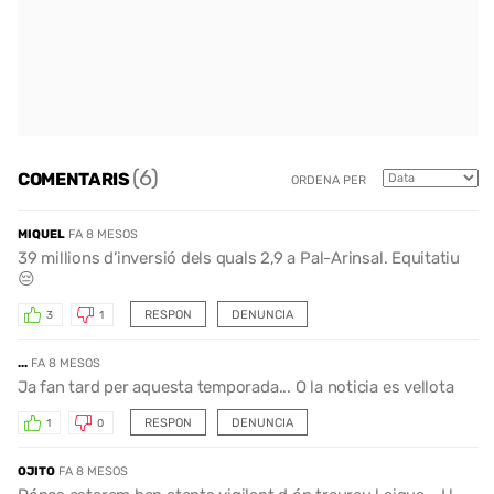
(6)
COMENTARIS
ORDENA PER
MIQUEL
FA 8 MESOS
39 millions d’inversió dels quals 2,9 a Pal-Arinsal. Equitatiu
😔
RESPON
DENUNCIA
3
1
...
FA 8 MESOS
Ja fan tard per aquesta temporada... O la noticia es vellota
RESPON
DENUNCIA
1
0
OJITO
FA 8 MESOS