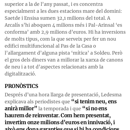
superior a la de l’any passat, i es concentra
especialment a les dues estacions mare del domini:
Saetde i Ensisa sumen 32,1 milions del total. A
Arcalís s’hi aboquen 4 milions més i Pal-Arinsal ‘es
conforma’ amb 2,9 milions d’euros. Hi ha inversions
de molts tipus, com la que serveix per fer un nou
edifici multifuncional al Pas de la Casa o
l’allargament d’alguna pista ‘mítica’ a Soldeu. Però
el gros dels diners van a millorar la xarxa de canons
de neu i a tot d’aspectes relacionats amb la
digitalització.
PRONÒSTICS
Després d’una hora llarga de presentació, Ledesma
“si tenim neu, ens
explicava als periodistes que
anirà millor”
“si no ens
la temporada i que
haurem de reinventar. Com hem presentat,
invertim onze milions d’euros en innivació, i
això ens dona garanties que si hi ha condicions