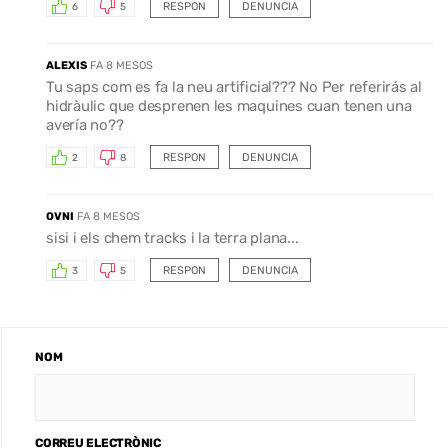
RESPON
DENUNCIA
6
5
ALEXIS
FA 8 MESOS
Tu saps com es fa la neu artificial??? No Per referirás al
hidràulic que desprenen les maquines cuan tenen una
avería no??
RESPON
DENUNCIA
2
8
OVNI
FA 8 MESOS
sisi i els chem tracks i la terra plana...
RESPON
DENUNCIA
3
5
NOM
CORREU ELECTRÒNIC