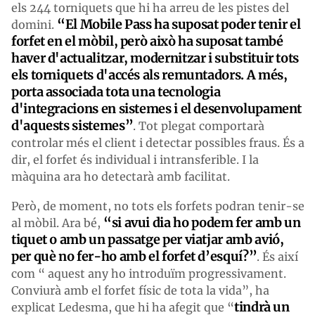
els 244 torniquets que hi ha arreu de les pistes del
“El Mobile Pass ha suposat poder tenir el
domini.
forfet en el mòbil, però això ha suposat també
haver d'actualitzar, modernitzar i substituir tots
els torniquets d'accés als remuntadors. A més,
porta associada tota una tecnologia
d'integracions en sistemes i el desenvolupament
d'aquests sistemes”
. Tot plegat comportarà
controlar més el client i detectar possibles fraus. És a
dir, el forfet és individual i intransferible. I la
màquina ara ho detectarà amb facilitat.
Però, de moment, no tots els forfets podran tenir-se
“si avui dia ho podem fer amb un
al mòbil. Ara bé,
tiquet o amb un passatge per viatjar amb avió,
per què no fer-ho amb el forfet d’esquí?”
. És així
com “ aquest any ho introduïm progressivament.
Conviurà amb el forfet físic de tota la vida”, ha
tindrà un
explicat Ledesma, que hi ha afegit que “