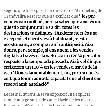
segons que ha exposat un director de Màrqueting de
“les pre-
Grandvalira Resorts que ha explicat que
vendes van molt bé, però ja sabeu que això és una
qüestió conjuntural. És a dir, totes les
destinacions turístiques, i Andorra no n’és una
excepció, el client s’està habituant, s’està
acostumant, a comprar amb anticipació. Així
doncs, per exemple, si ens anem a les vendes
digitals a través de la web està un 120% per sobre
respecte a la temporada passada. Això vol dir que
creixerem un 120% en les vendes a través de la
web? Doncs lamentablement, no, però sí que és
cert que tenim aquesta capacitat que el client ens
reservi amb antelació”
.
Ledesma, durant la seva exposició, ha explicat
també una garantia de cancel·lació de les reserves.
Pagant un 3% del total de la comanda, un 3% que