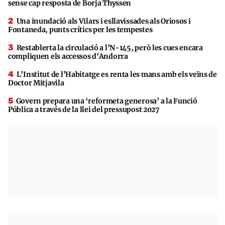
sense cap resposta de Borja Thyssen
Una inundació als Vilars i esllavissades als Oriosos i
Fontaneda, punts crítics per les tempestes
Restablerta la circulació a l’N-145, però les cues encara
compliquen els accessos d’Andorra
L’Institut de l’Habitatge es renta les mans amb els veïns de
Doctor Mitjavila
Govern prepara una ‘reformeta generosa’ a la Funció
Pública a través de la llei del pressupost 2027