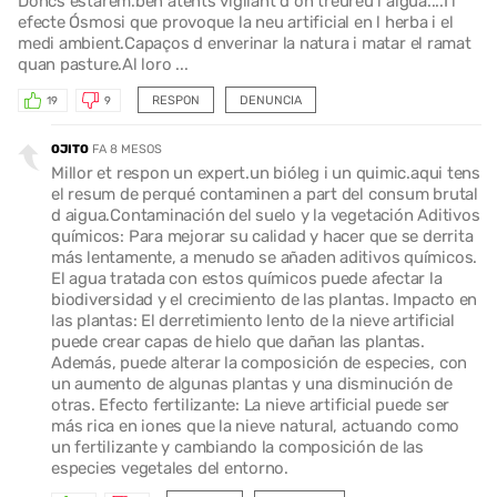
Dóncs estarem.ben atents vigilant d ón treureu l aigua....I l
efecte Ósmosi que provoque la neu artificial en l herba i el
medi ambient.Capaços d enverinar la natura i matar el ramat
quan pasture.Al loro ...
RESPON
DENUNCIA
19
9
OJITO
FA 8 MESOS
Millor et respon un expert.un bióleg i un quimic.aqui tens
el resum de perqué contaminen a part del consum brutal
d aigua.Contaminación del suelo y la vegetación Aditivos
químicos: Para mejorar su calidad y hacer que se derrita
más lentamente, a menudo se añaden aditivos químicos.
El agua tratada con estos químicos puede afectar la
biodiversidad y el crecimiento de las plantas. Impacto en
las plantas: El derretimiento lento de la nieve artificial
puede crear capas de hielo que dañan las plantas.
Además, puede alterar la composición de especies, con
un aumento de algunas plantas y una disminución de
otras. Efecto fertilizante: La nieve artificial puede ser
más rica en iones que la nieve natural, actuando como
un fertilizante y cambiando la composición de las
especies vegetales del entorno.