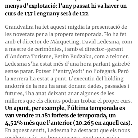
menys d’explotació: l’any passat hi va haver un
curs de 137 i enguany serà de 122.
Grandvalira ha fet aquest migdia la presentació de
les novetats per a la propera temporada. Ho ha fet
amb el director de Màrqueting, David Ledesma, com
a mestre de cerimònies, i amb el director-gerent
d’Andorra Turisme, Betim Budzaku, com a teloner.
Ledesma s’ha estat més d’una hora parlant gairebé
sense parar. Potser l’‘entry/exit’ no l’ofegarà. Però
la xerrera ha estat a punt. L’executiu del hòlding
andorrà de la neu ha anat donant dades, passades i
futures, i ha anat deixant anar algunes de les
millores que els clients podran trobar el proper curs.
Un apunt, per exemple, l’última temporada es
van vendre 21.181 forfets de temporada, un
4,52% més que l’anterior (20.265 en aquell cas).
En aquest sentit, Ledesma ha destacat que els nous
residents són, en bona mesura, gent que acaba