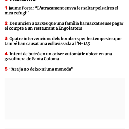
Jaume Porta: “L'atracament em va fer saltar pels aires el
meu refugi”
Denuncien a xarxes que una família ha marxat sense pagar
el compte a un restaurant a Engolasters
Quatre intervencions dels bombers per les tempestes que
també han causat una esllavissada a l’N-145
Intent de butró en un caixer automàtic ubicat en una
gasolinera de Santa Coloma
“Ara ja no deixo ni una moneda”