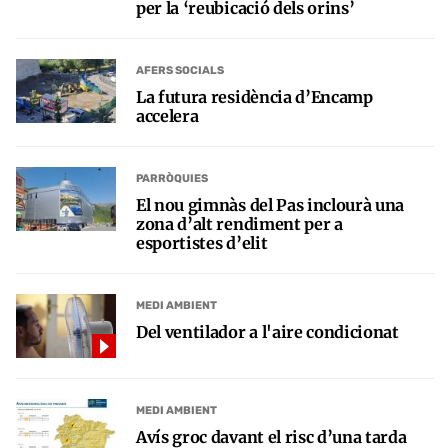
per la ‘reubicació dels orins’
AFERS SOCIALS
La futura residència d’Encamp
accelera
PARRÒQUIES
El nou gimnàs del Pas inclourà una
zona d’alt rendiment per a
esportistes d’elit
MEDI AMBIENT
Del ventilador a l'aire condicionat
MEDI AMBIENT
Avís groc davant el risc d’una tarda