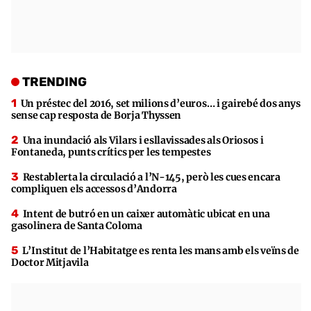
TRENDING
Un préstec del 2016, set milions d’euros… i gairebé dos anys
sense cap resposta de Borja Thyssen
Una inundació als Vilars i esllavissades als Oriosos i
Fontaneda, punts crítics per les tempestes
Restablerta la circulació a l’N-145, però les cues encara
compliquen els accessos d’Andorra
Intent de butró en un caixer automàtic ubicat en una
gasolinera de Santa Coloma
L’Institut de l’Habitatge es renta les mans amb els veïns de
Doctor Mitjavila