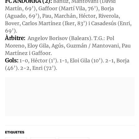
FC ANDORRA (2):
Bañuz, Mantovani (David
Martín, 69’), Gaffoor (Martí Vila, 76’), Borja
(Aguado, 69’), Pau, Marchán, Héctor, Riverola,
Bover, Carlos Martínez (Iker, 83’) i Casadesús (Enri,
69’).
Àrbitre:
Angelov Borisov (Balears). T.G.: Pol
Moreno, Eloy Gila, Agús, Guzmán / Mantovani, Pau
Martínez i Gaffoor.
Gols:
1-0, Héctor (1’). 1-1, Eloi Gila (10’). 2-1, Borja
(46’). 2-2, Enri (72’).
ETIQUETES