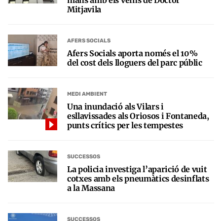
mans amb els veïns de Doctor
Mitjavila
AFERS SOCIALS
Afers Socials aporta només el 10%
del cost dels lloguers del parc públic
MEDI AMBIENT
Una inundació als Vilars i
esllavissades als Oriosos i Fontaneda,
punts crítics per les tempestes
SUCCESSOS
La policia investiga l’aparició de vuit
cotxes amb els pneumàtics desinflats
a la Massana
SUCCESSOS