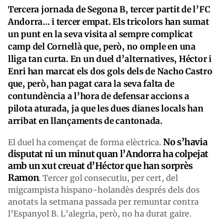
Tercera jornada de Segona B, tercer partit de l’FC
Andorra... i tercer empat. Els tricolors han sumat
un punt en la seva visita al sempre complicat
camp del Cornellà que, però, no omple en una
lliga tan curta. En un duel d’alternatives, Héctor i
Enri han marcat els dos gols dels de Nacho Castro
que, però, han pagat cara la seva falta de
contundència a l’hora de defensar accions a
pilota aturada, ja que les dues dianes locals han
arribat en llançaments de cantonada.
No s’havia
El duel ha començat de forma elèctrica.
disputat ni un minut quan l’Andorra ha colpejat
amb un xut creuat d’Héctor que han sorprès
Ramon
. Tercer gol consecutiu, per cert, del
migcampista hispano-holandès després dels dos
anotats la setmana passada per remuntar contra
l’Espanyol B. L’alegria, però, no ha durat gaire.