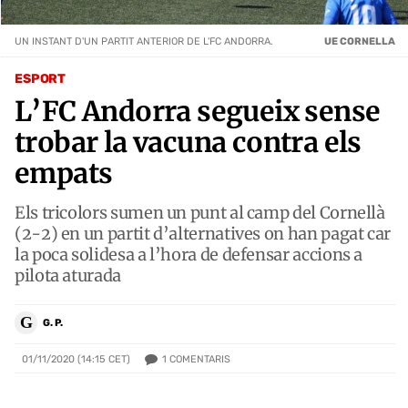
UN INSTANT D'UN PARTIT ANTERIOR DE L'FC ANDORRA.
UE CORNELLA
ESPORT
L’FC Andorra segueix sense
trobar la vacuna contra els
empats
Els tricolors sumen un punt al camp del Cornellà
(2-2) en un partit d’alternatives on han pagat car
la poca solidesa a l’hora de defensar accions a
pilota aturada
G
G. P.
1
COMENTARIS
01/11/2020 (14:15 CET)