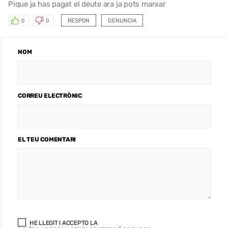
Pique ja has pagat el deute ara ja pots marxar
RESPON
DENUNCIA
0
0
NOM
CORREU ELECTRÒNIC
EL TEU COMENTARI
HE LLEGIT I ACCEPTO LA