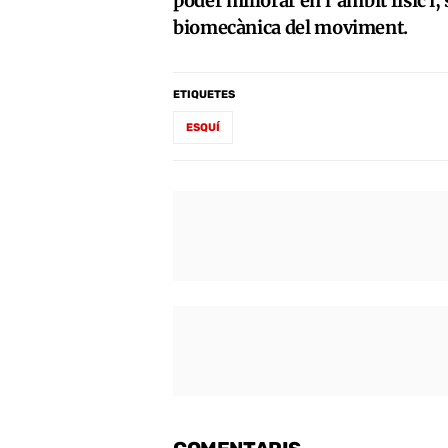
poder millorar en l’àmbit físic i
biomecànica del moviment.
ETIQUETES
ESQUÍ