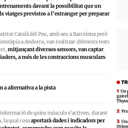
 entrenaments davant la possibilitat que un
s viatges previstos a l’estranger per preparar
Institut Català del Peu, amb seu a Barcelona però
oteràpia a Andorra, van realitzar diferents tests
mitjançant diversos sensors, van captar
ret,
iadors, a més de les contraccions musculars
TR
a alternativa a la pista
Un 
gaire
Thys
Pro
n informació de quins músculs s’activen, durant
aportarà dades i indicadors per
, la qual cosa
Una
Orioso