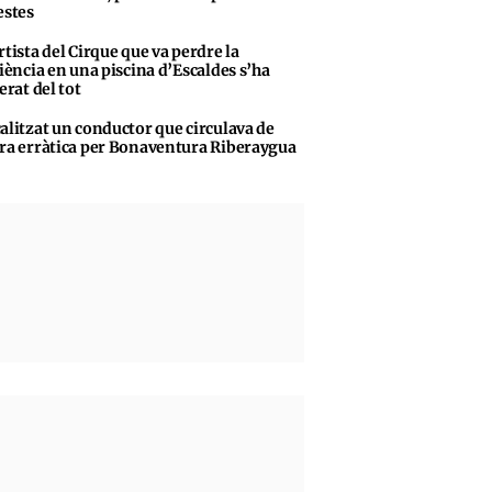
stes
rtista del Cirque que va perdre la
iència en una piscina d’Escaldes s’ha
erat del tot
alitzat un conductor que circulava de
a erràtica per Bonaventura Riberaygua