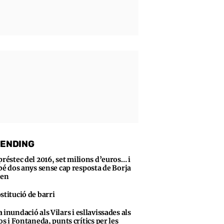
ENDING
préstec del 2016, set milions d’euros… i
bé dos anys sense cap resposta de Borja
sen
stitució de barri
 inundació als Vilars i esllavissades als
s i Fontaneda, punts crítics per les