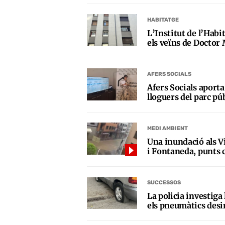
HABITATGE
L’Institut de l’Habi
els veïns de Doctor 
AFERS SOCIALS
Afers Socials aporta
lloguers del parc pú
MEDI AMBIENT
Una inundació als Vi
i Fontaneda, punts c
SUCCESSOS
La policia investiga
els pneumàtics desi