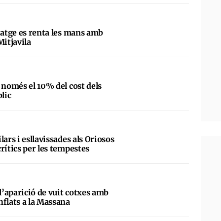
tatge es renta les mans amb
Mitjavila
 només el 10% del cost dels
blic
lars i esllavissades als Oriosos
rítics per les tempestes
 l’aparició de vuit cotxes amb
nflats a la Massana