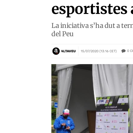
esportistes
La iniciativa s’ha dut a ter
del Peu
0
C
ALTAVEU
15/07/2020 (13:16 CET)