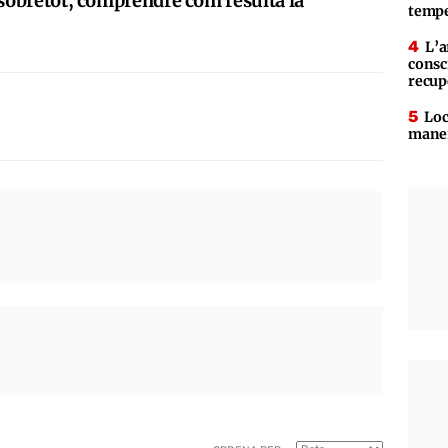
, sobretot, comprendre com resulta la
tempe
L’a
consc
recup
Loc
maner