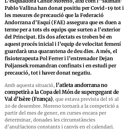
L’esquiadora Cande Moreno, així com l’‘skiman’
Pablo Vallina han donat positiu per Covid-19 tot i
les mesures de precaució que la Federació
Andorrana d’Esquí (FAE) assegura que es duen a
terme per a tots els equips que surten a l’exterior
del Principat. Els dos afectats es troben bé en
aquest procés inicial i l’equip de velocitat femení
guardarà una quarantena de deu dies. A més, el
fisioterapeuta Pol Ferrer i l’entrenador Dejan
Poljansek romandran confinats i en estudi per
precaució, tot i haver donat negatiu.
l’atleta andorrana no
Amb aquesta situació,
competirà a la Copa del Món de supergegant de
Val d’Isère (França)
, que estava prevista del 16 al
20 de desembre. Moreno tornarà a la competició a
partir del mes de gener, en curses encara per
determinar, donades les circumstàncies
d’anul·lacions constants i canvis en el calendari.