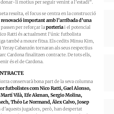
donar-li motius per seguir venint a l’estadi”.
eta resolta, el focus se centra en la construcció
a renovació important amb l’arribada d’una
porteria
 passen per reforçar la
i el potencial
Nico Ratti és actualment l’únic futbolista
bliga també a moure fitxa. Els cedits Minsu Kim,
 i Yeray Cabanzón tornaran als seus respectius
c Cardona finalitzen contracte. De tots ells,
enir és el de Cardona.
ONTRACTE
ndorra conservarà bona part de la seva columna
or futbolistes com Nico Ratti, Gael Alonso,
Martí Vilà, Efe Akman, Sergio Molina,
ech, Théo Le Normand, Álex Calvo, Josep
 d’aquests jugadors, però, han despertat