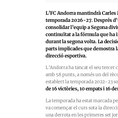
L’FC Andorra mantindrà Carles 
temporada 2026-27. Després d’u
consolidar l’equip a Segona divi
continuïtat a la fórmula que ha i
durant la segona volta. La decisi
parts implicades que demostra la s
direcció esportiva.
L’Andorra ha tancat el seu tercer c
amb 58 punts, a només un del rècor
establert la temporada 2022-23 sot
de 16 victòries, 10 empats i 16 de
La temporada ha estat marcada per
va començar el curs sota la direcci
una derrota en les primeres set jo