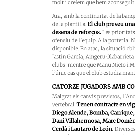
molt i creiem que hem aconseguit 
Ara, amb la continuïtat de la banqu
El club preveu un
de la plantilla.
desena de reforços.
Les prioritats
ofensiu de l’equip. A la porteria, 
disponible. En atac, la situació o
Jastin García, Aingeru Olabarrieta
clubs, mentre que Manu Nieto i Mar
l’únic cas que el club estudia mant
CATORZE JUGADORS AMB C
Malgrat els canvis previstos, l’A
Tenen contracte en vig
vertebral.
Diego Alende, Bomba, Carrique, 
Dani Villahermosa, Marc Domèn
Cerdà i Lautaro de León.
Diversos