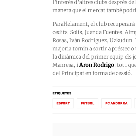
l’interès d’altres clubs després d
manera que el mercat també podri
Paral·lelament, el club recuperarà 
cedits: Solís, Juanda Fuentes, Al
Rosas, Iván Rodríguez, Uzkudun, En
majoria tornin a sortir a préstec 
la dinàmica del primer equip els 
Aron Rodrigo
Manresa, i
, tot i 
del Principat en forma de cessió.
ETIQUETES
ESPORT
FUTBOL
FC ANDORRA