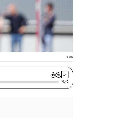
FCA
1x
4:40