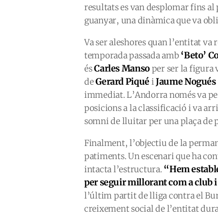
resultats es van desplomar fins al
guanyar, una dinàmica que va obliga
Va ser aleshores quan l’entitat va
‘Beto’ 
temporada passada amb
Carles Manso
és
per ser la figura
Gerard Piqué
Jaume Nogués
de
i
immediat. L’Andorra només va perd
posicions a la classificació i va ar
somni de lluitar per una plaça de 
Finalment, l’objectiu de la perman
patiments. Un escenari que ha con
“Hem establer
intacta l’estructura.
per seguir millorant com a club 
l’últim partit de lliga contra el B
creixement social de l’entitat dur