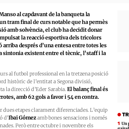
Manso al capdavant de la banqueta la
n tram final de curs notable que ha permès
sió amb solvència, el club ha decidit donar
mpulsat la reacció esportiva dels tricolors
ó arriba després d’una entesa entre totes les
intonia existent entre el tècnic, l’staff i la
urs al futbol professional en la tretzena posició
d històric de l’entitat a Segona divisió,
El balanç final és
a la direcció d’Eder Sarabia.
rrotes, amb 62 gols a favor i 54 en contra.
 dues etapes clarament diferenciades. L’equip
TR
Ibai Gómez
ó d’
amb bones sensacions i només
Un 
rnades. Però entre octubre i novembre els
gaire