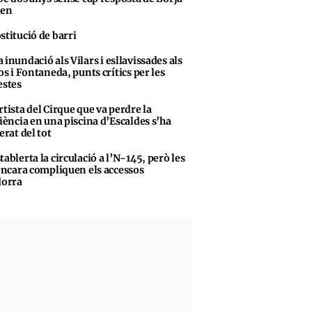
sen
stitució de barri
 inundació als Vilars i esllavissades als
s i Fontaneda, punts crítics per les
stes
rtista del Cirque que va perdre la
iència en una piscina d’Escaldes s’ha
erat del tot
tablerta la circulació a l’N-145, però les
encara compliquen els accessos
dorra