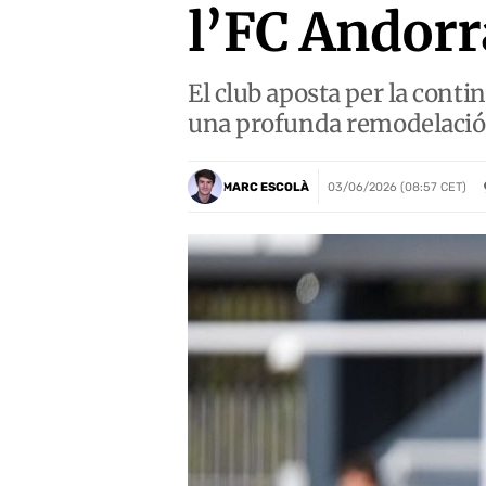
l’FC Andorr
El club aposta per la conti
una profunda remodelació d
MARC ESCOLÀ
03/06/2026 (08:57 CET)