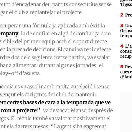
 punt d’encadenar deu partits consecutius sense
Thys
r el club a replantejar el projecte.
Pro
 recuperar una fórmula ja aplicada amb èxit la
Una
Orioso
Company
, la de confiar en algú de confiança com
tempe
 visible del primer equip amb el suport directe
L’a
en la presa de decisions. El canvi va tenir efecte
consc
recup
re dos dels següents tretze partits, va escalar
ribar a alimentar, durant algunes jornades, el
Res
cues 
play-off d’ascens.
d’An
ència es va assolir amb molta antelació i sense
vençut els dirigents del club de mantenir
t certes bases de cara a la temporada que ve
i com a projecte”
, va destacar Manso després de
urgos. El tècnic també va valorar positivament el
ant els darrers mesos: “La gent s’ha engrescat