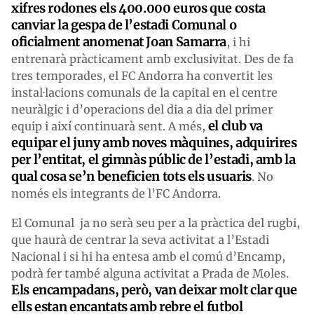
xifres rodones els 400.000 euros que costa
canviar la gespa de l’estadi Comunal o
oficialment anomenat Joan Samarra
, i hi
entrenarà pràcticament amb exclusivitat. Des de fa
tres temporades, el FC Andorra ha convertit les
instal·lacions comunals de la capital en el centre
neuràlgic i d’operacions del dia a dia del primer
el club va
equip i així continuarà sent. A més,
equipar el juny amb noves màquines, adquirires
per l’entitat, el gimnàs públic de l’estadi, amb la
qual cosa se’n beneficien tots els usuaris
. No
només els integrants de l’FC Andorra.
El Comunal ja no serà seu per a la pràctica del rugbi,
que haurà de centrar la seva activitat a l’Estadi
Nacional i si hi ha entesa amb el comú d’Encamp,
podrà fer també alguna activitat a Prada de Moles.
Els encampadans, però, van deixar molt clar que
ells estan encantats amb rebre el futbol