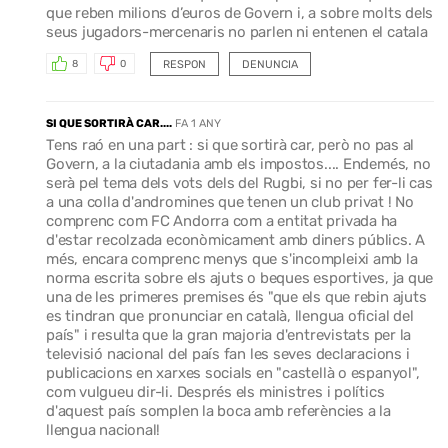
que reben milions d’euros de Govern i, a sobre molts dels
seus jugadors-mercenaris no parlen ni entenen el catala
RESPON
DENUNCIA
8
0
SI QUE SORTIRÀ CAR....
FA 1 ANY
Tens raó en una part : si que sortirà car, però no pas al
Govern, a la ciutadania amb els impostos.... Endemés, no
serà pel tema dels vots dels del Rugbi, si no per fer-li cas
a una colla d'andromines que tenen un club privat ! No
comprenc com FC Andorra com a entitat privada ha
d'estar recolzada econòmicament amb diners públics. A
més, encara comprenc menys que s'incompleixi amb la
norma escrita sobre els ajuts o beques esportives, ja que
una de les primeres premises és "que els que rebin ajuts
es tindran que pronunciar en català, llengua oficial del
país" i resulta que la gran majoria d'entrevistats per la
televisió nacional del país fan les seves declaracions i
publicacions en xarxes socials en "castellà o espanyol",
com vulgueu dir-li. Després els ministres i polítics
d'aquest país somplen la boca amb referències a la
llengua nacional!