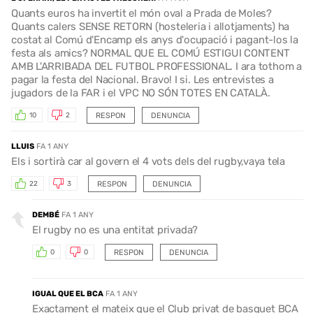
Quants euros ha invertit el món oval a Prada de Moles?
Quants calers SENSE RETORN (hosteleria i allotjaments) ha
costat al Comú d'Encamp els anys d'ocupació i pagant-los la
festa als amics? NORMAL QUE EL COMÚ ESTIGUI CONTENT
AMB L'ARRIBADA DEL FUTBOL PROFESSIONAL. I ara tothom a
pagar la festa del Nacional. Bravo! I si. Les entrevistes a
jugadors de la FAR i el VPC NO SÓN TOTES EN CATALÀ.
RESPON
DENUNCIA
10
2
LLUIS
FA 1 ANY
Els i sortirà car al govern el 4 vots dels del rugby,vaya tela
RESPON
DENUNCIA
22
3
DEMBÉ
FA 1 ANY
El rugby no es una entitat privada?
RESPON
DENUNCIA
0
0
IGUAL QUE EL BCA
FA 1 ANY
Exactament el mateix que el Club privat de basquet BCA