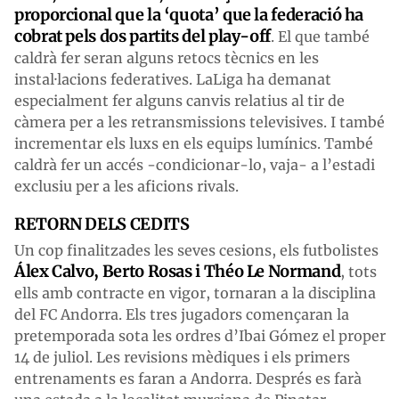
proporcional que la ‘quota’ que la federació ha
cobrat pels dos partits del play-off
. El que també
caldrà fer seran alguns retocs tècnics en les
instal·lacions federatives. LaLiga ha demanat
especialment fer alguns canvis relatius al tir de
càmera per a les retransmissions televisives. I també
incrementar els luxs en els equips lumínics. També
caldrà fer un accés -condicionar-lo, vaja- a l’estadi
exclusiu per a les aficions rivals.
RETORN DELS CEDITS
Un cop finalitzades les seves cesions, els futbolistes
Álex Calvo, Berto Rosas i Théo Le Normand
, tots
ells amb contracte en vigor, tornaran a la disciplina
del FC Andorra. Els tres jugadors començaran la
pretemporada sota les ordres d’Ibai Gómez el proper
14 de juliol. Les revisions mèdiques i els primers
entrenaments es faran a Andorra. Després es farà