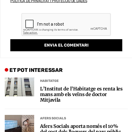
POLÍTICA DE PRIVACITAT I PROTECCIÓ DE DADES
ET POT INTERESSAR
HABITATGE
L’Institut de l’Habitatge es renta les
mans amb els veïns de doctor
Mitjavila
AFERS SOCIALS
Afers Socials aporta només el 10%
del cost dels lloguers del parc públic