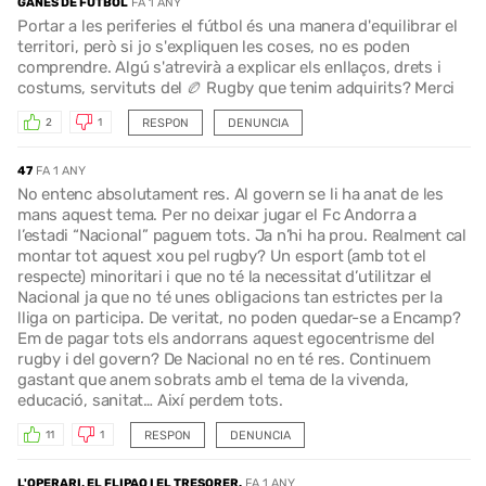
GANES DE FÚTBOL
FA 1 ANY
Portar a les periferies el fútbol és una manera d'equilibrar el
territori, però si jo s'expliquen les coses, no es poden
comprendre. Algú s'atrevirà a explicar els enllaços, drets i
costums, servituts del 🏉 Rugby que tenim adquirits? Merci
RESPON
DENUNCIA
2
1
47
FA 1 ANY
No entenc absolutament res. Al govern se li ha anat de les
mans aquest tema. Per no deixar jugar el Fc Andorra a
l’estadi “Nacional” paguem tots. Ja n’hi ha prou. Realment cal
montar tot aquest xou pel rugby? Un esport (amb tot el
respecte) minoritari i que no té la necessitat d’utilitzar el
Nacional ja que no té unes obligacions tan estrictes per la
lliga on participa. De veritat, no poden quedar-se a Encamp?
Em de pagar tots els andorrans aquest egocentrisme del
rugby i del govern? De Nacional no en té res. Continuem
gastant que anem sobrats amb el tema de la vivenda,
educació, sanitat… Així perdem tots.
RESPON
DENUNCIA
11
1
L'OPERARI, EL FLIPAO I EL TRESORER.
FA 1 ANY