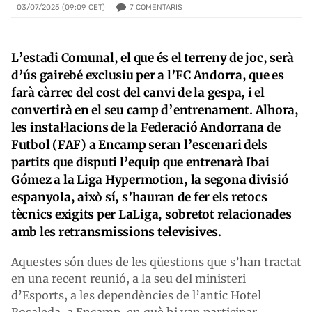
7
COMENTARIS
03/07/2025 (09:09 CET)
L’estadi Comunal, el que és el terreny de joc, serà
d’ús gairebé exclusiu per a l’FC Andorra, que es
farà càrrec del cost del canvi de la gespa, i el
convertirà en el seu camp d’entrenament. Alhora,
les instal·lacions de la Federació Andorrana de
Futbol (FAF) a Encamp seran l’escenari dels
partits que disputi l’equip que entrenarà Ibai
Gómez a la Liga Hypermotion, la segona divisió
espanyola, això sí, s’hauran de fer els retocs
tècnics exigits per LaLiga, sobretot relacionades
amb les retransmissions televisives.
Aquestes són dues de les qüestions que s’han tractat
en una recent reunió, a la seu del ministeri
d’Esports, a les dependències de l’antic Hotel
Rosaleda, a Encamp, en què hi van participar