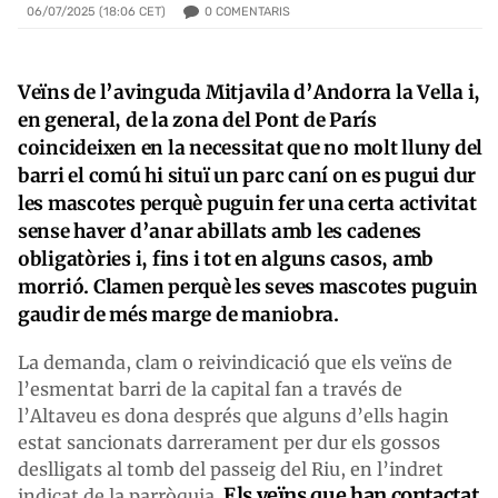
0
COMENTARIS
06/07/2025 (18:06 CET)
Veïns de l’avinguda Mitjavila d’Andorra la Vella i,
en general, de la zona del Pont de París
coincideixen en la necessitat que no molt lluny del
barri el comú hi situï un parc caní on es pugui dur
les mascotes perquè puguin fer una certa activitat
sense haver d’anar abillats amb les cadenes
obligatòries i, fins i tot en alguns casos, amb
morrió. Clamen perquè les seves mascotes puguin
gaudir de més marge de maniobra.
La demanda, clam o reivindicació que els veïns de
l’esmentat barri de la capital fan a través de
l’Altaveu es dona després que alguns d’ells hagin
estat sancionats darrerament per dur els gossos
deslligats al tomb del passeig del Riu, en l’indret
Els veïns que han contactat
indicat de la parròquia.