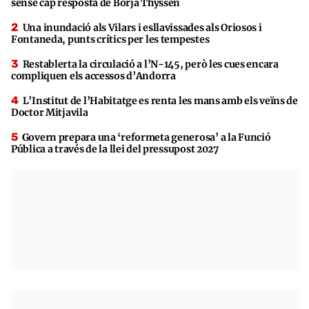
sense cap resposta de Borja Thyssen
Una inundació als Vilars i esllavissades als Oriosos i
Fontaneda, punts crítics per les tempestes
Restablerta la circulació a l’N-145, però les cues encara
compliquen els accessos d’Andorra
L’Institut de l’Habitatge es renta les mans amb els veïns de
Doctor Mitjavila
Govern prepara una ‘reformeta generosa’ a la Funció
Pública a través de la llei del pressupost 2027