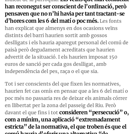
han reconegut ser conscient de l’ordinació, però
pensaven que no n’hi havia per tant tractant-se
d’hores com les 6 del matí o poc més.
Les fonts
han explicat que almenys en dos ocasions veïns
distints del barri haurien sortit amb gossos
deslligats i els hauria aparegut personal del comú de
paisà però degudament acreditats que haurien
advertit de la situació. I els haurien imposat 150
euros de sanció per cada gos deslligat, amb
independència del pes, raça o el que sia.
Tot i ser conscients del que fixen les normatives,
haurien fet cas omís en pensar que a les 6 del matí o
poc més no passaria res de deixar els animals córrer
en llibertat per la zona del passeig del Riu. Però
consideren “persecució” o,
davant el que fins i tot
com a mínim, una aplicació “extremadament
estricta” de la normativa, el que troben és que el
comú hauria d’oferir una alternativa “de