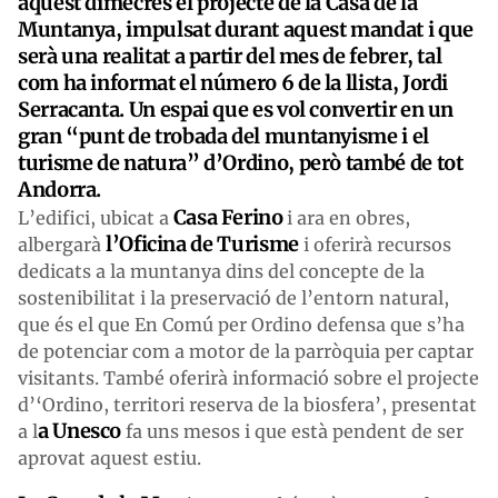
aquest dimecres el projecte de la Casa de la
Muntanya, impulsat durant aquest mandat i que
serà una realitat a partir del mes de febrer, tal
com ha informat el número 6 de la llista, Jordi
Serracanta. Un espai que es vol convertir en un
gran “punt de trobada del muntanyisme i el
turisme de natura” d’Ordino, però també de tot
Andorra.
Casa Ferino
L’edifici, ubicat a
i ara en obres,
l’Oficina de Turisme
albergarà
i oferirà recursos
dedicats a la muntanya dins del concepte de la
sostenibilitat i la preservació de l’entorn natural,
que és el que En Comú per Ordino defensa que s’ha
de potenciar com a motor de la parròquia per captar
visitants. També oferirà informació sobre el projecte
d’‘Ordino, territori reserva de la biosfera’, presentat
a Unesco
a l
fa uns mesos i que està pendent de ser
aprovat aquest estiu.