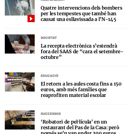
Quatre intervencions dels bombers
per les tempestes que també han
causat una esllavissada a l’N-145
SOCIETAT
La recepta electrònica s’estendrà
fora del SAAS de “cara el setembre-
octubre”
EDUCACIÓ
El retorn a les aules costa fins a 150
euros, amb més famílies que
reaprofiten material escolar
SUCCESSOS
‘Robatori de pel·lícula’ en un
restaurant del Pas de la Casa: però
només se’n van endur 300 euros