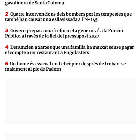
gasolinera de Santa Coloma
Quatre intervencions dels bombers per les tempestes que
també han causat una esllavissada a l’N-145
Govern prepara una ‘reformeta generosa’ a la Funció
Pública a través de la llei del pressupost 2027
Denuncien a xarxes que una família ha marxat sense pagar
el compte a un restaurant a Engolasters
Un home és evacuat en helicòpter després de trobar-se
malament al pic de Padern