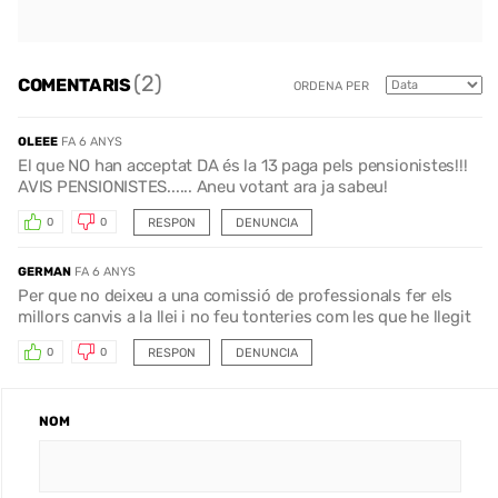
(2)
COMENTARIS
ORDENA PER
OLEEE
FA 6 ANYS
El que NO han acceptat DA és la 13 paga pels pensionistes!!!
AVIS PENSIONISTES...... Aneu votant ara ja sabeu!
RESPON
DENUNCIA
0
0
GERMAN
FA 6 ANYS
Per que no deixeu a una comissió de professionals fer els
millors canvis a la llei i no feu tonteries com les que he llegit
RESPON
DENUNCIA
0
0
NOM