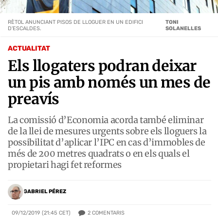
RÈTOL ANUNCIANT PISOS DE LLOGUER EN UN EDIFICI
TONI
D'ESCALDES.
SOLANELLES
ACTUALITAT
Els llogaters podran deixar
un pis amb només un mes de
preavís
La comissió d’Economia acorda també eliminar
de la llei de mesures urgents sobre els lloguers la
possibilitat d’aplicar l’IPC en cas d’immobles de
més de 200 metres quadrats o en els quals el
propietari hagi fet reformes
GABRIEL PÉREZ
2
COMENTARIS
09/12/2019 (21:45 CET)