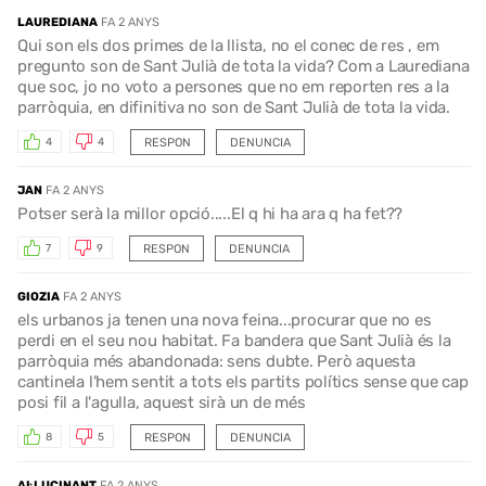
LAUREDIANA
FA 2 ANYS
Qui son els dos primes de la llista, no el conec de res , em
pregunto son de Sant Julià de tota la vida? Com a Laurediana
que soc, jo no voto a persones que no em reporten res a la
parròquia, en difinitiva no son de Sant Julià de tota la vida.
RESPON
DENUNCIA
4
4
JAN
FA 2 ANYS
Potser serà la millor opció.....El q hi ha ara q ha fet??
RESPON
DENUNCIA
7
9
GIOZIA
FA 2 ANYS
els urbanos ja tenen una nova feina...procurar que no es
perdi en el seu nou habitat. Fa bandera que Sant Julià és la
parròquia més abandonada: sens dubte. Però aquesta
cantinela l'hem sentit a tots els partits polítics sense que cap
posi fil a l'agulla, aquest sirà un de més
RESPON
DENUNCIA
8
5
AL·LUCINANT
FA 2 ANYS