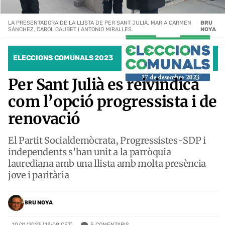
LA PRESENTADORA DE LA LLISTA DE PER SANT JULIÀ, MARIA CARMEN
BRU
SÁNCHEZ, CAROL CAUBET I ANTONIO MIRALLES.
NOYA
ELECCIONS COMUNALS 2023
Per Sant Julià es reivindica
com l’opció progressista i de
renovació
El Partit Socialdemòcrata, Progressistes-SDP i
independents s'han unit a la parròquia
laurediana amb una llista amb molta presència
jove i paritària
BRU NOYA
5
COMENTARIS
10/11/2023 (13:08 CET)