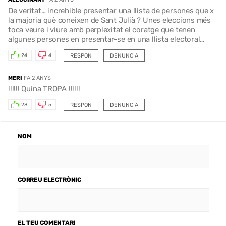
De veritat… increhible presentar una llista de persones que x
la majoria què coneixen de Sant Julià ? Unes eleccions més
toca veure i viure amb perplexitat el coratge que tenen
algunes persones en presentar-se en una llista electoral…
RESPON
DENUNCIA
24
4
MERI
FA 2 ANYS
!!!!!! Quina TROPA !!!!!!
RESPON
DENUNCIA
28
5
NOM
CORREU ELECTRÒNIC
EL TEU COMENTARI