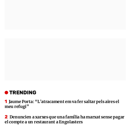
TRENDING
Jaume Porta: “L'atracament em va fer saltar pels aires el
meu refugi”
Denuncien a xarxes que una família ha marxat sense pagar
el compte a un restaurant a Engolasters