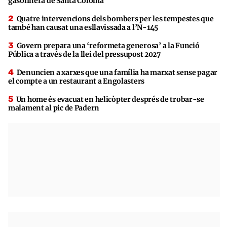
gasolinera de Santa Coloma
Quatre intervencions dels bombers per les tempestes que
també han causat una esllavissada a l’N-145
Govern prepara una ‘reformeta generosa’ a la Funció
Pública a través de la llei del pressupost 2027
Denuncien a xarxes que una família ha marxat sense pagar
el compte a un restaurant a Engolasters
Un home és evacuat en helicòpter després de trobar-se
malament al pic de Padern