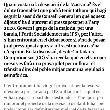
Quant costaria la desviació de la Massana? És el
dubte (raonable) que podrà tenir tothom qui hagi
seguit la sessió de Consell General en què aquest
dijous s’ha d’aprovar el pressupost per a l’any
2020. Govern i grups de la majoria, per una
banda, i Partit Socialdemòcrata (PS), per l’altra,
s’han enfrontat en el debat sobre si s’ha de posar
ja al pressupost aquesta infraestructura o s’ha
d’esperar. En la discussió, des de Ciutadans
Compromesos (CC) s’ha revelat que en els proper
mesos es farà una prova pilot per millorar el
trànsit a dins del poble mitjançant una regulació
semafòrica.
L’enfrontament ha vingut provocat per la reserva
d’esmena presentada pel PS mitjançant la qual es
volia traspassar partides destinades a l’heliport per
millorar el projecte de la desviació de Sant Julià i per
poder impulsar definitivament el vial de la Massana.