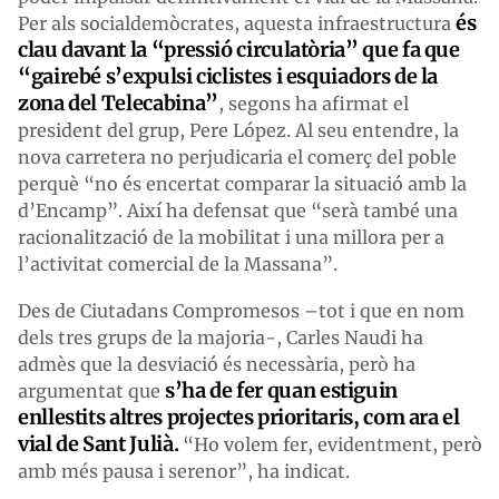
és
Per als socialdemòcrates, aquesta infraestructura
clau davant la “pressió circulatòria” que fa que
“gairebé s’expulsi ciclistes i esquiadors de la
zona del Telecabina”
, segons ha afirmat el
president del grup, Pere López. Al seu entendre, la
nova carretera no perjudicaria el comerç del poble
perquè “no és encertat comparar la situació amb la
d’Encamp”. Així ha defensat que “serà també una
racionalització de la mobilitat i una millora per a
l’activitat comercial de la Massana”.
Des de Ciutadans Compromesos –tot i que en nom
dels tres grups de la majoria-, Carles Naudi ha
admès que la desviació és necessària, però ha
s’ha de fer quan estiguin
argumentat que
enllestits altres projectes prioritaris, com ara el
vial de Sant Julià.
“Ho volem fer, evidentment, però
amb més pausa i serenor”, ha indicat.