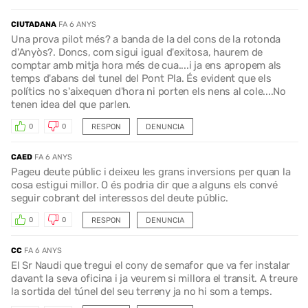
CIUTADANA
FA 6 ANYS
Una prova pilot més? a banda de la del cons de la rotonda
d'Anyòs?. Doncs, com sigui igual d'exitosa, haurem de
comptar amb mitja hora més de cua....i ja ens apropem als
temps d'abans del tunel del Pont Pla. És evident que els
polítics no s'aixequen d'hora ni porten els nens al cole....No
tenen idea del que parlen.
RESPON
DENUNCIA
0
0
CAED
FA 6 ANYS
Pageu deute públic i deixeu les grans inversions per quan la
cosa estigui millor. O és podria dir que a alguns els convé
seguir cobrant del interessos del deute públic.
RESPON
DENUNCIA
0
0
CC
FA 6 ANYS
El Sr Naudi que tregui el cony de semafor que va fer instalar
davant la seva oficina i ja veurem si millora el transit. A treure
la sortida del túnel del seu terreny ja no hi som a temps.