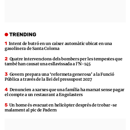
TRENDING
Intent de butró en un caixer automàtic ubicat en una
gasolinera de Santa Coloma
Quatre intervencions dels bombers per les tempestes que
també han causat una esllavissada a l’N-145
Govern prepara una ‘reformeta generosa’ a la Funció
Pública a través de la llei del pressupost 2027
Denuncien a xarxes que una família ha marxat sense pagar
el compte a un restaurant a Engolasters
Un home és evacuat en helicòpter després de trobar-se
malament al pic de Padern