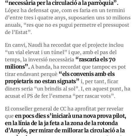
“necessària per la circulació a la parròquia”.
López ha defensat que, com es faria en un termini
d’entre tres i quatre anys, suposarien uns 10 milions
anuals, “res que no es pugui permetre el pressupost
de l’Estat”.
En canvi, Naudi ha recordat que el projecte inclou
“un vial elevat i un túnel” i que, amb el pas del
“rascaria els 70
temps, la inversió necessària
milions”.
A banda, ha recordat que tampoc es pot
“els convenis amb els
tirar endavant perquè
propietaris no estan signats”
i, per tant, ficar
diners seria “un brindis al sol”. I, en aquest punt, ha
acusat el PS de fer l’esmena “per rascar vots”.
El conseller general de CC ha aprofitat per revelar
en pocs dies s’iniciarà una nova prova pilot,
que
en la línia de la ja feta a la zona de la rotonda
d’Anyós, per mirar de millorar la circulació a la