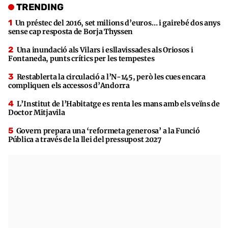
TRENDING
Un préstec del 2016, set milions d’euros… i gairebé dos anys
sense cap resposta de Borja Thyssen
Una inundació als Vilars i esllavissades als Oriosos i
Fontaneda, punts crítics per les tempestes
Restablerta la circulació a l’N-145, però les cues encara
compliquen els accessos d’Andorra
L’Institut de l’Habitatge es renta les mans amb els veïns de
Doctor Mitjavila
Govern prepara una ‘reformeta generosa’ a la Funció
Pública a través de la llei del pressupost 2027