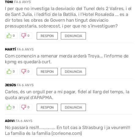
TONI
FA 6 ANYS
I per que no investiga la desviacio del Tunel dels 2 Valires, i el
de Sant Julia, i l’edifici de la Batllia, i l’Hotel Rosaleda ... es a
dir totes les obres de Govern han tingut desviacio
pressupostaria, sobrecost, i per que no s’investiguen?
RESPON
DENUNCIA
0
0
MARTÍ
FA 6 ANYS
Com comencin a remenar merda arderà Troya... l’informe de
kpmg es quedarà curt.
RESPON
DENUNCIA
0
0
JESÚS
FA 6 ANYS
Carles, és un orgull per a mi pagar, fidel al llarg del temps, la
quota anyal d'APAPMA.
RESPON
DENUNCIA
0
0
ADIVI
FA 6 ANYS
No passarà res!!!.............. En tot cas a Strasburg i ja veurem!!!
La família és la família (corleone.com)