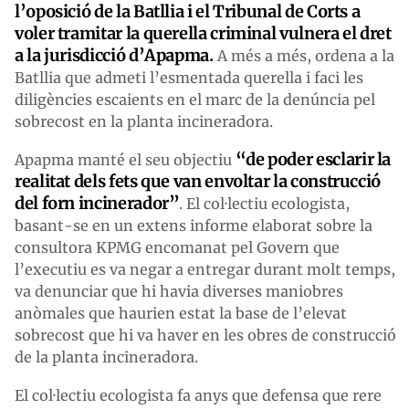
l’oposició de la Batllia i el Tribunal de Corts a
voler tramitar la querella criminal vulnera el dret
a la jurisdicció d’Apapma.
A més a més, ordena a la
Batllia que admeti l’esmentada querella i faci les
diligències escaients en el marc de la denúncia pel
sobrecost en la planta incineradora.
“de poder esclarir la
Apapma manté el seu objectiu
realitat dels fets que van envoltar la construcció
del forn incinerador”
. El col·lectiu ecologista,
basant-se en un extens informe elaborat sobre la
consultora KPMG encomanat pel Govern que
l’executiu es va negar a entregar durant molt temps,
va denunciar que hi havia diverses maniobres
anòmales que haurien estat la base de l’elevat
sobrecost que hi va haver en les obres de construcció
de la planta incineradora.
El col·lectiu ecologista fa anys que defensa que rere