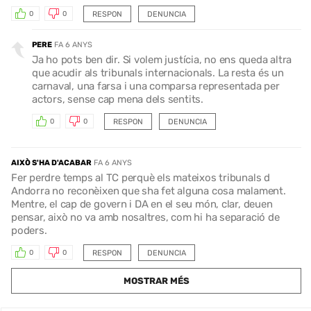
RESPON
DENUNCIA
0
0
PERE
FA 6 ANYS
Ja ho pots ben dir. Si volem justícia, no ens queda altra
que acudir als tribunals internacionals. La resta és un
carnaval, una farsa i una comparsa representada per
actors, sense cap mena dels sentits.
RESPON
DENUNCIA
0
0
AIXÒ S'HA D'ACABAR
FA 6 ANYS
Fer perdre temps al TC perquè els mateixos tribunals d
Andorra no reconèixen que sha fet alguna cosa malament.
Mentre, el cap de govern i DA en el seu món, clar, deuen
pensar, això no va amb nosaltres, com hi ha separació de
poders.
RESPON
DENUNCIA
0
0
MOSTRAR MÉS