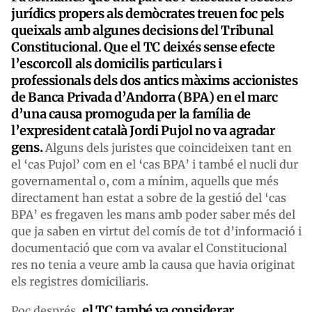
jurídics propers als demòcrates treuen foc pels
queixals amb algunes decisions del Tribunal
Constitucional. Que el TC deixés sense efecte
l’escorcoll als domicilis particulars i
professionals dels dos antics màxims accionistes
de Banca Privada d’Andorra (BPA) en el marc
d’una causa promoguda per la família de
l’expresident català Jordi Pujol no va agradar
gens.
Alguns dels juristes que coincideixen tant en
el ‘cas Pujol’ com en el ‘cas BPA’ i també el nucli dur
governamental o, com a mínim, aquells que més
directament han estat a sobre de la gestió del ‘cas
BPA’ es fregaven les mans amb poder saber més del
que ja saben en virtut del comís de tot d’informació i
documentació que com va avalar el Constitucional
res no tenia a veure amb la causa que havia originat
els registres domiciliaris.
el TC també va considerar
Poc després,