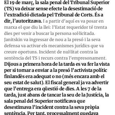
El 19 de març, la sala penal del Tribunal Superior
(TS) va deixar sense efecte la desestimació de
l’extradició dictada pel Tribunal de Corts. És a
dir, l’autoritzava.
I a partir d’aquí es va posar en
marxa el que diu la llei: l’Estat requeridor té trenta
dies per venir a buscar la persona sol·licitada.
Janitskin va ingressar de nou a la presó i la seva
defensa va activar els mecanismes jurídics que va
creure oportuns. Incident de nul·litat contra la
sentència del TS i recurs contra l’empresonament.
Dijous a primera hora de la tarda es va fer la vista
per si tornar a enviar a la presó l’activista polític
finlandès era adequat o no (més encara amb el
seu estat de salut). El fiscal general ja va advertir
que l’entrega era qüestió de dies. A les 7 de la
tarda, just abans de tancar la seu de la Justícia, la
sala penal del Superior notificava que
desestimava l’incident contra la seva pròpia
sentència. Per tant, processalment quedava