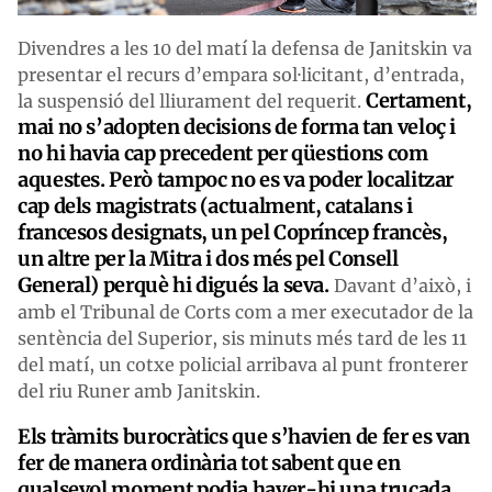
Divendres a les 10 del matí la defensa de Janitskin va
presentar el recurs d’empara sol·licitant, d’entrada,
Certament,
la suspensió del lliurament del requerit.
mai no s’adopten decisions de forma tan veloç i
no hi havia cap precedent per qüestions com
aquestes. Però tampoc no es va poder localitzar
cap dels magistrats (actualment, catalans i
francesos designats, un pel Copríncep francès,
un altre per la Mitra i dos més pel Consell
General) perquè hi digués la seva.
Davant d’això, i
amb el Tribunal de Corts com a mer executador de la
sentència del Superior, sis minuts més tard de les 11
del matí, un cotxe policial arribava al punt fronterer
del riu Runer amb Janitskin.
Els tràmits burocràtics que s’havien de fer es van
fer de manera ordinària tot sabent que en
qualsevol moment podia haver-hi una trucada