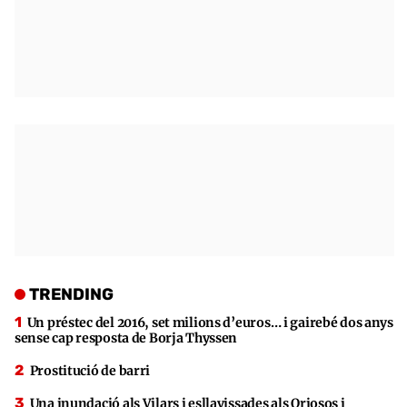
TRENDING
Un préstec del 2016, set milions d’euros… i gairebé dos anys
sense cap resposta de Borja Thyssen
Prostitució de barri
Una inundació als Vilars i esllavissades als Oriosos i