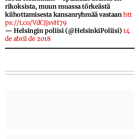
rikoksista, muun muassa törkeästä
kiihottamisesta kansanryhmää vastaan
htt
ps://t.co/VdCJjsvH79
— Helsingin poliisi (@HelsinkiPoliisi)
14
de abril de 2018