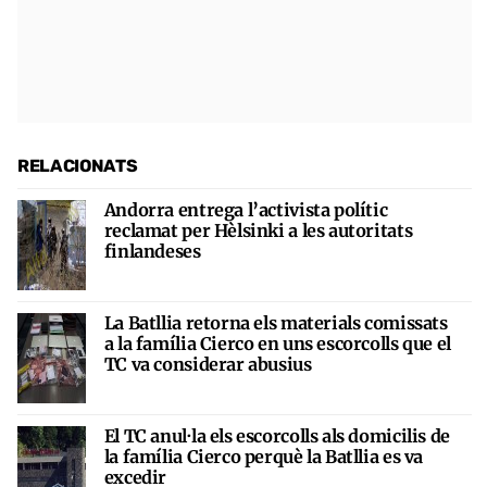
RELACIONATS
Andorra entrega l’activista polític
reclamat per Hèlsinki a les autoritats
finlandeses
La Batllia retorna els materials comissats
a la família Cierco en uns escorcolls que el
TC va considerar abusius
El TC anul·la els escorcolls als domicilis de
la família Cierco perquè la Batllia es va
excedir