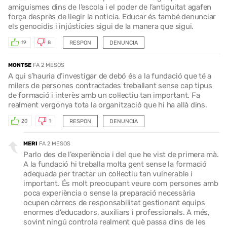
amiguismes dins de l’escola i el poder de l’antiguitat agafen
força desprès de llegir la noticia. Educar és també denunciar
els genocidis i injústicies sigui de la manera que sigui.
RESPON
DENUNCIA
19
8
MONTSE
FA 2 MESOS
A qui s’hauria d’investigar de debó és a la fundació que té a
milers de persones contractades treballant sense cap tipus
de formació i interès amb un col·lectiu tan important. Fa
realment vergonya tota la organització que hi ha allà dins.
RESPON
DENUNCIA
20
1
MERI
FA 2 MESOS
Parlo des de l’experiència i del que he vist de primera mà.
A la fundació hi treballa molta gent sense la formació
adequada per tractar un col·lectiu tan vulnerable i
important. És molt preocupant veure com persones amb
poca experiència o sense la preparació necessària
ocupen càrrecs de responsabilitat gestionant equips
enormes d’educadors, auxiliars i professionals. A més,
sovint ningú controla realment què passa dins de les