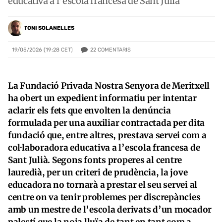
educativa a l’escola francesa de Sant Julià
TONI SOLANELLES
22
COMENTARIS
19/05/2026 (19:28 CET)
La Fundació Privada Nostra Senyora de Meritxell
ha obert un expedient informatiu per intentar
aclarir els fets que envolten la denúncia
formulada per una auxiliar contractada per dita
fundació que, entre altres, prestava servei com a
col·laboradora educativa a l’escola francesa de
Sant Julià. Segons fonts properes al centre
lauredià, per un criteri de prudència, la jove
educadora no tornarà a prestar el seu servei al
centre on va tenir problemes per discrepàncies
amb un mestre de l’escola derivats d’un mocador
palestí que la noia lluïa de tant en tant com a