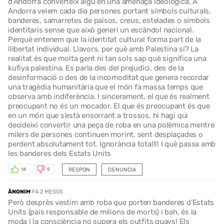
d’Andorra converteix algú en una amenaça ideològica. A
Andorra veiem cada dia persones portant símbols culturals,
banderes, samarretes de països, creus, estelades o símbols
identitaris sense que això generi un escàndol nacional.
Perquè entenem que la identitat cultural forma part de la
llibertat individual. Llavors, per què amb Palestina sí? La
realitat és que molta gent ni tan sols sap què significa una
kufiya palestina. Es parla des del prejudici, des de la
desinformació o des de la incomoditat que genera recordar
una tragèdia humanitària que el món fa massa temps que
observa amb indiferència. I sincerament, el que és realment
preocupant no és un mocador. El que és preocupant és que
en un món que s’està ensorrant a trossos, hi hagi qui
decideixi convertir una peça de roba en una polèmica mentre
milers de persones continuen morint, sent desplaçades o
perdent absolutament tot. Ignorància total!!! I què passa amb
les banderes dels Estats Units
RESPON
DENUNCIA
14
9
ÀNONIM
FA 2 MESOS
Però desprès vestim amb roba que porten banderes d’Estats
Units (pais responsable de milions de morts) i bah, és la
moda i la consciència no supera els outfits guays! Els