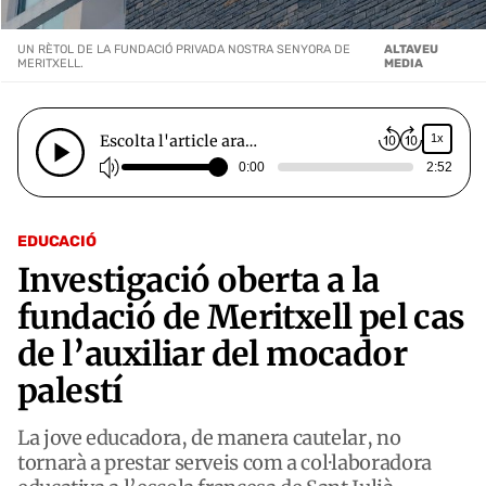
UN RÈTOL DE LA FUNDACIÓ PRIVADA NOSTRA SENYORA DE
ALTAVEU
MERITXELL.
MEDIA
Escolta l'article ara…
1x
0:00
2:52
EDUCACIÓ
Investigació oberta a la
fundació de Meritxell pel cas
de l’auxiliar del mocador
palestí
La jove educadora, de manera cautelar, no
tornarà a prestar serveis com a col·laboradora