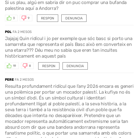
Si us plau, algú em sabria dir on puc comprar una bufanda
palestina aquí a Andorra?
RESPON
DENUNCIA
3
9
POL
FA 2 MESOS
Jajajaj Quin ridícul i jo per exemple que sóc basc si porto una
samarreta que representa el país Basc això em converteix en
una etarra??? Déu meu no sabia que eren tan incultes
històricament en aquest país
RESPON
DENUNCIA
19
8
PERE
FA 2 MESOS
Resulta profundament ridícul que l’any 2026 encara es generi
una polèmica per portar un mocador palestí. La kufiya no és
un símbol d’odi. És un símbol cultural i identitari
profundament lligat al poble palestí, a la seva història, a la
seva terra i també a la resistència civil d’un poble que fa
dècades que intenta no desaparèixer. Pretendre que un
mocador representa automàticament extremisme seria tan
absurd com dir que una bandera andorrana representa
fanatisme polític, o que portar una samarreta amb els colors