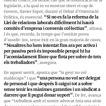
legislació, a la qual es va mostrar obert el cap de
Govern, Xavier Espot, durant el Debat d’Orientació
“Si no es fa la reforma de la
Política, és essencial.
Llei de relacions laborals difícilment hi haurà
comitès d’empresa i convenis col·lectius”
, afirma.
I és que, recorda, fa temps que l’entitat prova
d’assolir-los, sense èxit en la gran majoria de casos.
“Nosaltres ho hem intentat fins ara per activa i
per passiva però és impossible perquè hi ha
l’acomiadament lliure que flota per sobre de tots
els treballadors”
, assegura.
En aquest sentit, apunta que “la gent no vol
“una persona no vol ser delegat
maldecaps” i que
de personal i que després li caigui tot a sobre
sense tenir les màximes garanties i un sindicat a
darrere que li pugui donar suport”.
De fet, avança
que “treballem amb el nostre advocat tota una sèrie