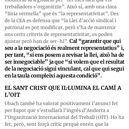
treballadors s’organitzin”. Això sí, amb una clara
“línia vermella” que és “la representativitat”. Des
de la CEA es defensa que “la Llei d’acció sindical i
patronal es pot modificar, però s’ha de mantenir
uns certs criteris de representativitat; es poden
Cal “garantir que qui
ajustar però han de ser-hi”.
seu a la negociació és realment representatius” i,
per tant, “si ens posem a revisar la llei, això ha de
ser innegociable” ja que “si volem que el resultat
de la negociació sigui vinculant, cal que qui segui
en la taula compleixi aquesta condició”.
EL SANT CRIST QUE IL·LUMINA EL CAMÍ A
L’OIT
Ubach també ha valorat positivament l’anunci fet
per Espot que s’estudiarà l’ingrés d’Andorra a
l’Organització Internacional del Treball (OIT). Ho ha
fet, però, sent forçà crític perquè entén que la