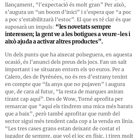
llançament, “l’expectació és molt gran” Per això,
s’augura un “un boom d’inici” i s’espera que “a poc
a poc s’estabilitzarà l’estoc”. El que es té clar és que
“les novetats sempre
suposarà un impuls:
interessen; la gent ve a les botigues a veure-les i
això ajuda a activar altres productes”.
Un dels punts que ha aixecat polseguera, en aquesta
ocasió, és l’anunci dels preus dels jocs. Fan un salt
important i se situaran entorn els 90 euros. Per a
Calero, des de Pyrénées, no és res d’estrany tenint
en compte que “fa anys que no pujaven” i augura
que, de cara al futur, “la resta de marques aniran
tirant cap aquí”. Des de Wow, Torné aprofita per
remarcar que “aquí els tindrem una mica més barats
que a baix”, però també aprofitar que rumb del
sector sigui més tendent cada cop a la venda en línia.
“Les tres cases grans estan deixant de costat el
jugador de sempre, que vol el joc en físic, i tiren molt