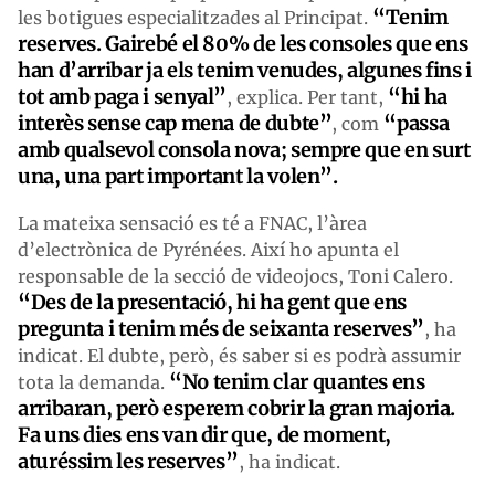
“Tenim
les botigues especialitzades al Principat.
reserves. Gairebé el 80% de les consoles que ens
han d’arribar ja els tenim venudes, algunes fins i
tot amb paga i senyal”
“hi ha
, explica. Per tant,
interès sense cap mena de dubte”
“passa
, com
amb qualsevol consola nova; sempre que en surt
una, una part important la volen”.
La mateixa sensació es té a FNAC, l’àrea
d’electrònica de Pyrénées. Així ho apunta el
responsable de la secció de videojocs, Toni Calero.
“Des de la presentació, hi ha gent que ens
pregunta i tenim més de seixanta reserves”
, ha
indicat. El dubte, però, és saber si es podrà assumir
“No tenim clar quantes ens
tota la demanda.
arribaran, però esperem cobrir la gran majoria.
Fa uns dies ens van dir que, de moment,
aturéssim les reserves”
, ha indicat.