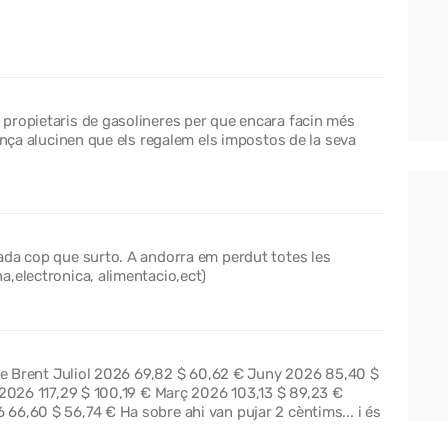
propietaris de gasolineres per que encara facin més
rança alucinen que els regalem els impostos de la seva
ada cop que surto. A andorra em perdut totes les
,electronica, alimentacio,ect)
l de Brent Juliol 2026 69,82 $ 60,62 € Juny 2026 85,40 $
 2026 117,29 $ 100,19 € Març 2026 103,13 $ 89,23 €
66,60 $ 56,74 € Ha sobre ahi van pujar 2 cèntims... i és