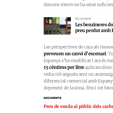
descens intern no ha estat suficient
RELACIONAT
Les benzineres don
preu perdut amb 
Les perspectives de cara als mesos 
preveuen un canvi d’escenari
. T
Espanya s’ha modificat i ara és 
15 cèntims per litre
aplicats dire
reducció segueix sent un avantatge
diferencial comercial amb Espanya
depenent de la zona, fins i tot fav
DOCUMENTS
Preu de venda al públic dels car