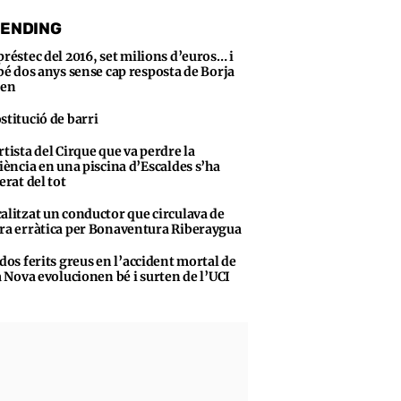
ENDING
préstec del 2016, set milions d’euros… i
bé dos anys sense cap resposta de Borja
sen
stitució de barri
rtista del Cirque que va perdre la
iència en una piscina d’Escaldes s’ha
erat del tot
alitzat un conductor que circulava de
a erràtica per Bonaventura Riberaygua
 dos ferits greus en l’accident mortal de
a Nova evolucionen bé i surten de l’UCI