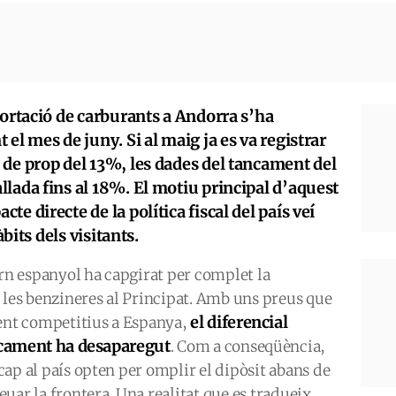
portació de carburants a Andorra s’ha
el mes de juny. Si al maig ja es va registrar
 de prop del 13%, les dades del tancament del
lada fins al 18%. El motiu principal d’aquest
e directe de la política fiscal del país veí
àbits dels visitants.
ern espanyol ha capgirat per complet la
 les benzineres al Principat. Amb uns preus que
el diferencial
ment competitius a Espanya,
ticament ha desaparegut
. Com a conseqüència,
 cap al país opten per omplir el dipòsit abans de
reuar la frontera. Una realitat que es tradueix