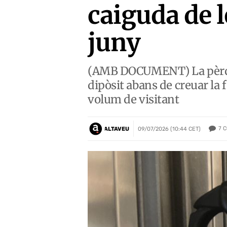
caiguda de 
juny
(AMB DOCUMENT) La pèrdua 
dipòsit abans de creuar la 
volum de visitant
7
C
ALTAVEU
09/07/2026 (10:44 CET)