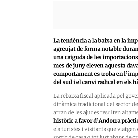
La tendència a la baixa en la im
agreujat de forma notable durant 
una caiguda de les importacions
mes de juny eleven aquesta daval
comportament es troba en l’impact
del sud i el canvi radical en els h
La rebaixa fiscal aplicada pel gov
dinàmica tradicional del sector de
arran de les ajudes resulten alta
històric a favor d’Andorra pràc
els turistes i visitants que viatgen
sortir de casa o tot just abans de c