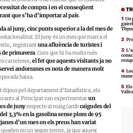
essitat de compra i en el conseqüent
TR
rant que s’ha d’importar al país
.
Un 
gaire
a al juny, cinc punts superior a la del mes de
Thys
’estacionalitat. El juny és un mes que marca el
Pro
una afluència de turistes i
estiu, registrant
L’a
os de primavera
. Com que hi ha molts més
consc
el fet que aquests visitants ja no
es carreteres,
recup
 servei andorranes es nota de manera molt
Loc
maner
mporada baixa.
Els
 dijous pel departament d’Estadística, els
Valir
un
burants al Principat van experimentar
mes de juny
caigudes del
respecte al maig (amb
 del 3,3% en la gasolina sense plom de 95
janes d’un mes on els preus han variat
e queden en un segon terme, ja que aquest