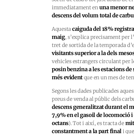
una menor nec
immediatament en
descens del volum total de carbu
caiguda del 18% registrad
Aquesta
maig
, s’explica precisament per l
tret de sortida de la temporada d’
visitants superior a la dels mes
vehicles estrangers circulant per l
posin benzina a les estacions de
més evident
que en un mes de te
Segons les dades publicades aquest
preus de venda al públic dels car
descens generalitzat durant el 
7,9% en el gasoil de locomoció i
octans
mit
). Tot i així, es tracta de
constantment a la part final
i qu