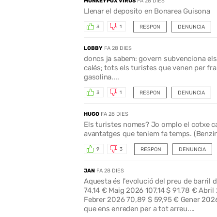
MONKEYPOX VIRUS
FA 28 DIES
Llenar el deposito en Bonarea Guisona
RESPON
DENUNCIA
3
1
LOBBY
FA 28 DIES
doncs ja sabem: govern subvenciona els 
calés; tots els turistes que venen per f
gasolina....
RESPON
DENUNCIA
3
1
HUGO
FA 28 DIES
Els turistes nomes? Jo omplo el cotxe c
avantatges que teniem fa temps. (Benzina
RESPON
DENUNCIA
9
3
JAN
FA 28 DIES
Aquesta és l'evolució del preu de barri
74,14 € Maig 2026 107,14 $ 91,78 € Abril
Febrer 2026 70,89 $ 59,95 € Gener 2026 
que ens enreden per a tot arreu....