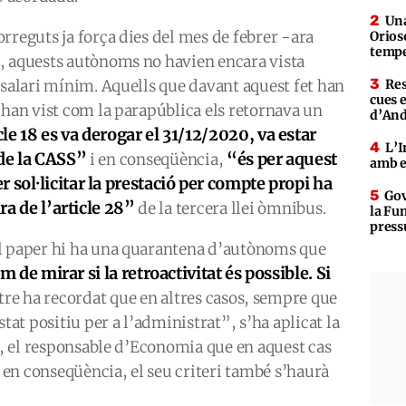
Una
rreguts ja força dies del mes de febrer -ara
Orioso
tempe
, aquests autònoms no havien encara vista
 salari mínim. Aquells que davant aquest fet han
Res
cues 
 han vist com la parapública els retornava un
d’An
cle 18 es va derogar el 31/12/2020, va estar
L’I
 de la CASS”
“és per aquest
i en conseqüència,
amb e
 sol·licitar la prestació per compte propi ha
Gov
ara de l’article 28”
de la tercera llei òmnibus.
la Fun
press
el paper hi ha una quarantena d’autònoms que
 de mirar si la retroactivitat és possible. Si
stre ha recordat que en altres casos, sempre que
stat positiu per a l’administrat”, s’ha aplicat la
rò, el responsable d’Economia que en aquest cas
, en conseqüència, el seu criteri també s’haurà