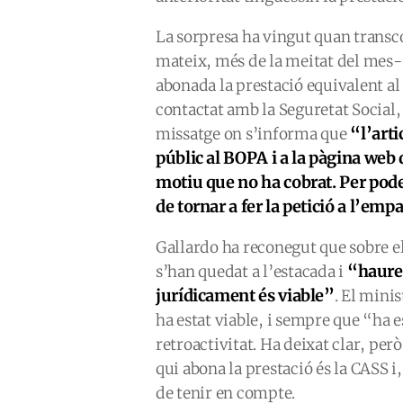
La sorpresa ha vingut quan transco
mateix, més de la meitat del mes-
abonada la prestació equivalent al
contactat amb la Seguretat Social,
“l’arti
missatge on s’informa que
públic al BOPA i a la pàgina web
motiu que no ha cobrat. Per poder
de tornar a fer la petició a l’emp
Gallardo ha reconegut que sobre 
“haurem
s’han quedat a l’estacada i
jurídicament és viable”
. El mini
ha estat viable, i sempre que “ha e
retroactivitat. Ha deixat clar, pe
qui abona la prestació és la CASS i
de tenir en compte.