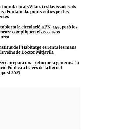
 inundació als Vilars i esllavissades als
s i Fontaneda, punts crítics per les
stes
tablerta la circulació a l’N-145, però les
encara compliquen els accessos
dorra
nstitut de l’Habitatge es renta les mans
ls veïns de Doctor Mitjavila
ern prepara una ‘reformeta generosa’ a
ció Pública a través de la llei del
upost 2027