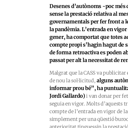
Desenes d’autònoms -poc més d
sense la prestació relativa al me
governamentals per fer front a
la pandèmia. L’entrada en vigor d
gener, ha comportat que totes aq
compte propi s’hagin hagut de so
de forma retroactiva es poden ab
passat per alt la necessitat de re
Malgrat que la CASS va publicitar e
alguns autòn
de nou la sol·licitud,
informar prou bé”, ha puntualitz
Jordi Gallardo)
i van donar per fet
seguia en vigor. Molts d’aquests 
compte de l’entrada en vigor de la n
simplement per una qüestió buroc
anterioritat tinguessin la prestaci