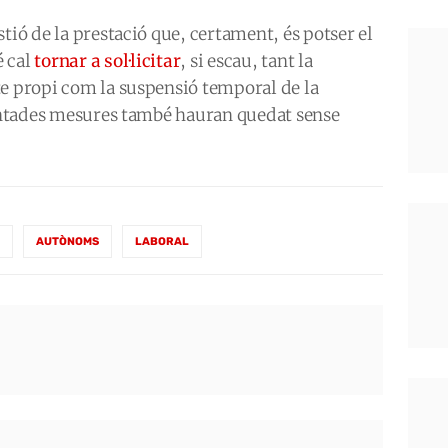
tió de la prestació que, certament, és potser el
é cal
tornar a sol·licitar
, si escau, tant la
te propi com la suspensió temporal de la
mentades mesures també hauran quedat sense
AUTÒNOMS
LABORAL