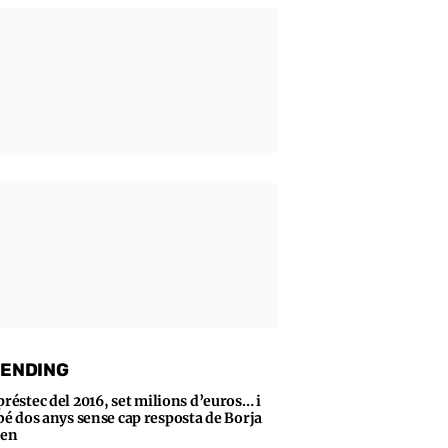
ENDING
préstec del 2016, set milions d’euros… i
bé dos anys sense cap resposta de Borja
sen