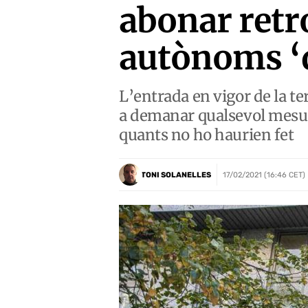
abonar retr
autònoms ‘d
L’entrada en vigor de la te
a demanar qualsevol mesur
quants no ho haurien fet
TONI SOLANELLES
17/02/2021 (16:46 CET)