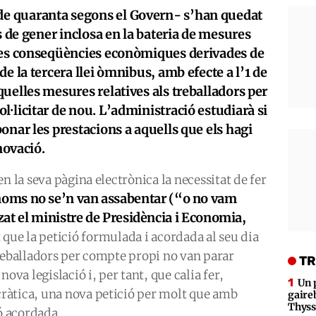
e quaranta segons el Govern- s’han quedat
s de gener inclosa en la bateria de mesures
 les conseqüències econòmiques derivades de
e la tercera llei òmnibus, amb efecte a l’1 de
uelles mesures relatives als treballadors per
l·licitar de nou. L’administració estudiarà si
onar les prestacions a aquells que els hagi
novació.​
n la seva pàgina electrònica la necessitat de fer
oms no se’n van assabentar (“o no vam
at el ministre de Presidència i Economia,
 que la petició formulada i acordada al seu dia
treballadors per compte propi no van parar
TR
ova legislació i, per tant, que calia fer,
Un 
ràtica, una nova petició per molt que amb
gaire
Thys
ó acordada.