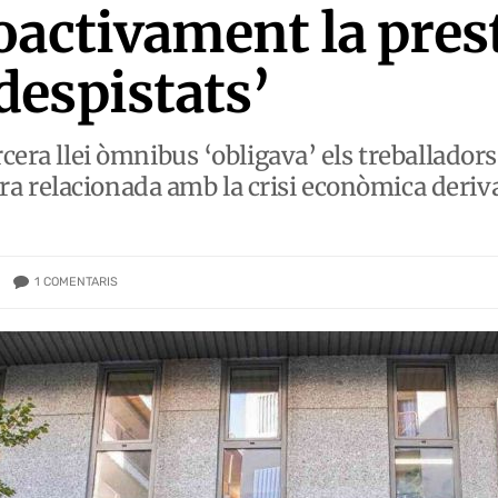
oactivament la prest
espistats’
rcera llei òmnibus ‘obligava’ els treballador
a relacionada amb la crisi econòmica deriv
1
COMENTARIS