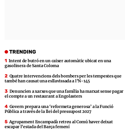
TRENDING
Intent de butró en un caixer automàtic ubicat en una
gasolinera de Santa Coloma
Quatre intervencions dels bombers per les tempestes que
també han causat una esllavissada a l’N-145
Denuncien a xarxes que una família ha marxat sense pagar
el compte a un restaurant a Engolasters
Govern prepara una ‘reformeta generosa’ a la Funció
Pública a través de la llei del pressupost 2027
Agrupament Encampadà retreu al Comú haver deixat
escapar l’estada del Barça femení