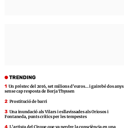
TRENDING
Un préstec del 2016, set milions d’euros… i gairebé dos anys
sense cap resposta de Borja Thyssen
Prostitució de barri
Una inundació als Vilars i esllavissades als Oriosos i
Fontaneda, punts crítics per les tempestes
L’artista del Cirque que va perdre la consciència en una