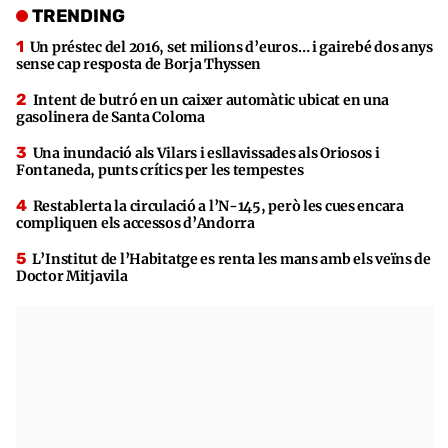
TRENDING
Un préstec del 2016, set milions d’euros… i gairebé dos anys
sense cap resposta de Borja Thyssen
Intent de butró en un caixer automàtic ubicat en una
gasolinera de Santa Coloma
Una inundació als Vilars i esllavissades als Oriosos i
Fontaneda, punts crítics per les tempestes
Restablerta la circulació a l’N-145, però les cues encara
compliquen els accessos d’Andorra
L’Institut de l’Habitatge es renta les mans amb els veïns de
Doctor Mitjavila