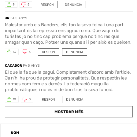
RESPON
DENUNCIA
9
5
JR
FA 5 ANYS
Malestar amb els Banders, ells fan la seva feina i una part
important és la repressió ens agradi o no. Que vagin de
turistes jo no tinc cap problema perque no tinc res que
amagar quan caço. Potser uns quans si i per això es queixen.
RESPON
DENUNCIA
13
3
CAÇADOR
FA 5 ANYS
El que la fa que la pagui. Completament d'acord amb l'article.
Ja n'hi ha prou de protegir personalitats. Que respectin les
normes com fem els demés. La federació maquilla
problemàtiques i no és ni de bon tros la seva funció.
RESPON
DENUNCIA
19
0
MOSTRAR MÉS
NOM