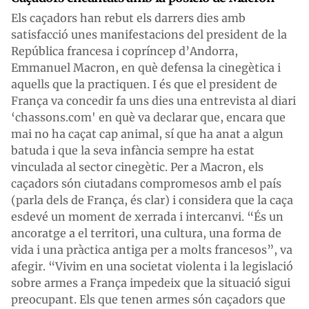
Els caçadors han rebut els darrers dies amb
satisfacció unes manifestacions del president de la
República francesa i copríncep d’Andorra,
Emmanuel Macron, en què defensa la cinegètica i
aquells que la practiquen. I és que el president de
França va concedir fa uns dies una entrevista al diari
‘chassons.com' en què va declarar que, encara que
mai no ha caçat cap animal, sí que ha anat a algun
batuda i que la seva infància sempre ha estat
vinculada al sector cinegètic. Per a Macron, els
caçadors són ciutadans compromesos amb el país
(parla dels de França, és clar) i considera que la caça
esdevé un moment de xerrada i intercanvi. “És un
ancoratge a el territori, una cultura, una forma de
vida i una pràctica antiga per a molts francesos”, va
afegir. “Vivim en una societat violenta i la legislació
sobre armes a França impedeix que la situació sigui
preocupant. Els que tenen armes són caçadors que