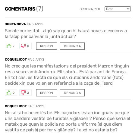
(7)
COMENTARIS
ORDENA PER
JUNTA NOVA
FA 5 ANYS
Simple curiositat...algú sap quan hi haurà noves eleccions a
la facip per canviar la junta actual?
RESPON
DENUNCIA
2
0
COQUELICOT
FA 5 ANYS
No crec que les manifestacions del president Macron tinguin
res a veure amb Andorra. Ell sabrà... Està parlant de França.
En tot cas, es tracta de que els ciutadans andorrans (tots)
decideixin que volen en referència a la caça de l'isard
RESPON
DENUNCIA
0
2
COQUELICOT
FA 5 ANYS
No sé si ho he entés bé. Els caçadors estan indignats perqué
uns banders vestits de turistes vigilaben ? Penso que seria el
mateix que quan la policia no porta uniforme (el que diem
vestits de paisà) per fer vigilància? I aixó no estaria be?