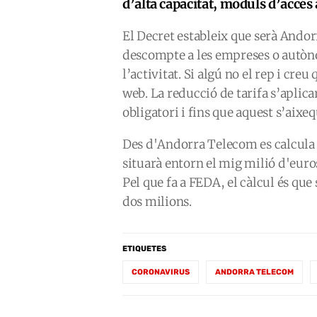
d’alta capacitat, mòduls d’accés
El Decret estableix que serà Ando
descompte a les empreses o autòno
l’activitat. Si algú no el rep i creu 
web. La reducció de tarifa s’aplic
obligatori i fins que aquest s’aixeq
Des d'Andorra Telecom es calcula 
situarà entorn el mig milió d'euro
Pel que fa a FEDA, el càlcul és que
dos milions.
ETIQUETES
CORONAVIRUS
ANDORRA TELECOM