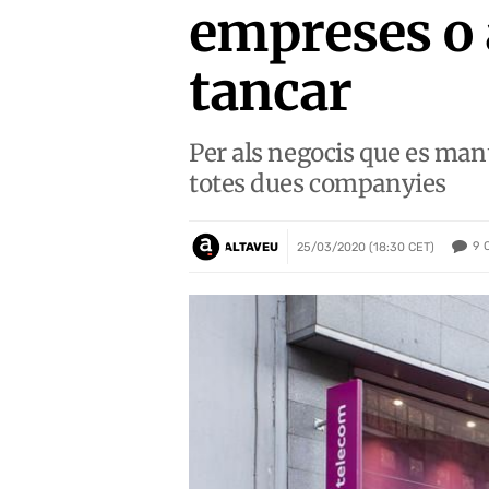
empreses o
tancar
Per als negocis que es man
totes dues companyies
9
ALTAVEU
25/03/2020 (18:30 CET)