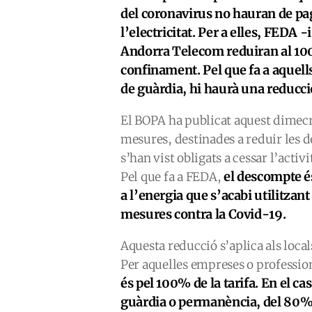
del coronavirus no hauran de pagar
l’electricitat. Per a elles, FEDA
Andorra Telecom reduiran al 100%
confinament. Pel que fa a aquel
de guàrdia, hi haurà una reducc
El BOPA ha publicat aquest dimecr
mesures, destinades a reduir les d
s’han vist obligats a cessar l’activ
el descompte és
Pel que fa a FEDA,
a l’energia que s’acabi utilitzant
mesures contra la Covid-19.
Aquesta reducció s’aplica als local
Per aquelles empreses o profession
és pel 100% de la tarifa. En el c
guàrdia o permanència, del 80%