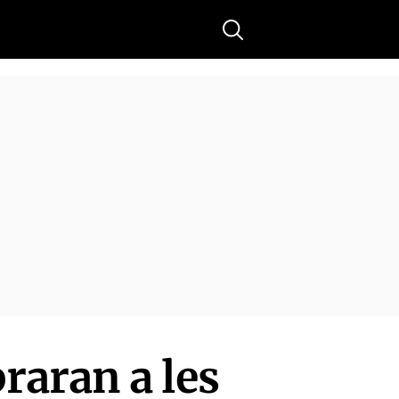
Buscar
raran a les