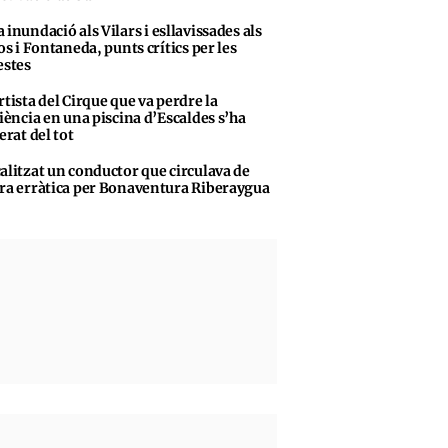
 inundació als Vilars i esllavissades als
s i Fontaneda, punts crítics per les
stes
rtista del Cirque que va perdre la
iència en una piscina d’Escaldes s’ha
erat del tot
alitzat un conductor que circulava de
a erràtica per Bonaventura Riberaygua