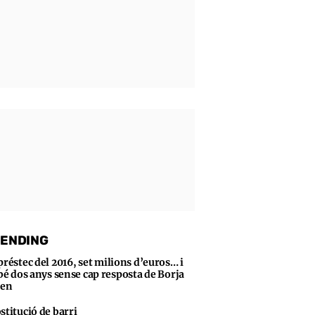
ENDING
préstec del 2016, set milions d’euros… i
bé dos anys sense cap resposta de Borja
sen
stitució de barri