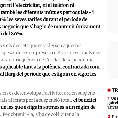
 ni l’electricitat, ni el telèfon ni
 -i també les diferents mútues parroquials- i
 les seves tarifes durant el període de
ls negocis que s’hagin de mantenir únicament
ió del 80%.
es els decrets que estableixen aquestes
espeses de les empreses o dels professionals que
itat a conseqüència de l’esclat de la pandèmia.
 aplicable tant a la potència contractada com
 al llarg del període que estiguin en vigor les
TR
s on es desenvolupa l’activitat ara en suspens.
Un 
el benefici
als afectats per la suspensió total,
gaire
as de les que estiguin sotmeses a un règim de
Thys
.
Per obtenir-la, s’ha de sol·licitar a la
Pro