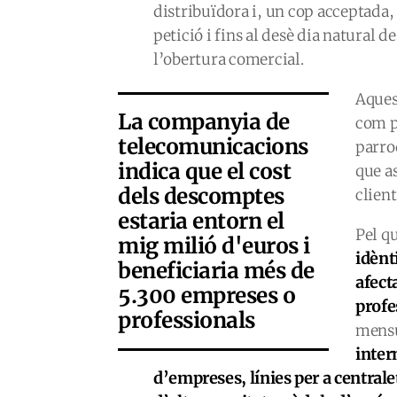
distribuïdora i, un cop acceptada, 
petició i fins al desè dia natural d
l’obertura comercial.
Aques
La companyia de
com p
telecomunicacions
parro
indica que el cost
que a
dels descomptes
client
estaria entorn el
Pel q
mig milió d'euros i
idènt
beneficiaria més de
afect
5.300 empreses o
profe
professionals
mensu
inter
d’empreses, línies per a centrale