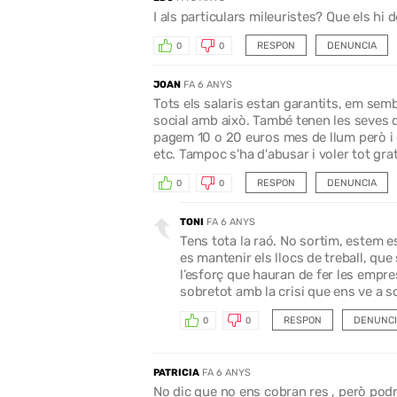
I als particulars mileuristes? Que els hi 
RESPON
DENUNCIA
0
0
JOAN
FA 6 ANYS
Tots els salaris estan garantits, em sem
social amb això. També tenen les seves de
pagem 10 o 20 euros mes de llum però i e
etc. Tampoc s'ha d'abusar i voler tot grat
RESPON
DENUNCIA
0
0
TONI
FA 6 ANYS
Tens tota la raó. No sortim, estem e
es mantenir els llocs de treball, que
l’esforç que hauran de fer les empre
sobretot amb la crisi que ens ve a s
RESPON
DENUNCI
0
0
PATRICIA
FA 6 ANYS
No dic que no ens cobran res , però pod