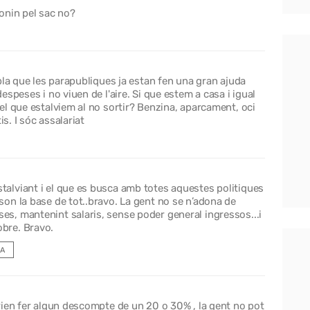
donin pel sac no?
bla que les parapubliques ja estan fen una gran ajuda
speses i no viuen de l'aire. Si que estem a casa i igual
l que estalviem al no sortir? Benzina, aparcament, oci
is. I sóc assalariat
stalviant i el que es busca amb totes aquestes politiques
 son la base de tot..bravo. La gent no se n’adona de
ses, mantenint salaris, sense poder general ingressos...i
obre. Bravo.
A
rien fer algun descompte de un 20 o 30% , la gent no pot