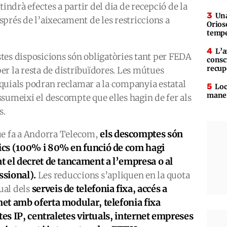
tindrà efectes a partir del dia de recepció de la
Una
esprés de l’aixecament de les restriccions a
Orioso
tempe
L’a
tes disposicions són obligatòries tant per FEDA
consc
recup
er la resta de distribuïdores. Les mútues
quials podran reclamar a la companyia estatal
Loc
maner
ssumeixi el descompte que elles hagin de fer als
s.
els descomptes són
ue fa a Andorra Telecom,
ics (100% i 80% en funció de com hagi
at el decret de tancament a l’empresa o al
ssional).
Les reduccions s’apliquen en la quota
serveis de telefonia fixa, accés a
al dels
net amb oferta modular, telefonia fixa
tes IP, centraletes virtuals, internet empreses