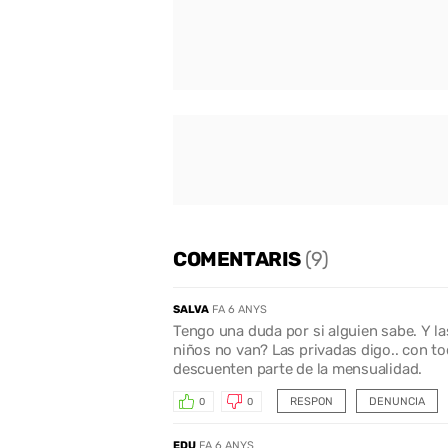
COMENTARIS
(9)
SALVA
FA 6 ANYS
Tengo una duda por si alguien sabe. Y la
niños no van? Las privadas digo.. con to
descuenten parte de la mensualidad.
RESPON
DENUNCIA
0
0
EDU
FA 6 ANYS