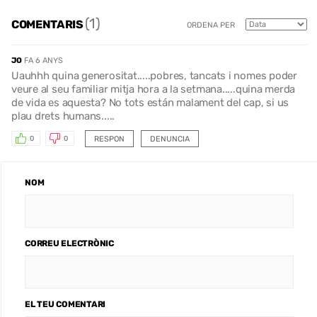
(1)
COMENTARIS
ORDENA PER
JO
FA 6 ANYS
Uauhhh quina generositat.....pobres, tancats i nomes poder
veure al seu familiar mitja hora a la setmana.....quina merda
de vida es aquesta? No tots están malament del cap, si us
plau drets humans.....
RESPON
DENUNCIA
0
0
NOM
CORREU ELECTRÒNIC
EL TEU COMENTARI