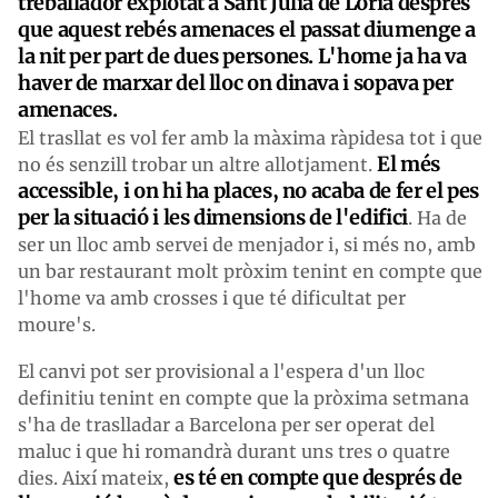
treballador explotat a Sant Julià de Lòria després
que aquest rebés amenaces el passat diumenge a
la nit per part de dues persones. L'home ja ha va
haver de marxar del lloc on dinava i sopava per
amenaces.
El trasllat es vol fer amb la màxima ràpidesa tot i que
El més
no és senzill trobar un altre allotjament.
accessible, i on hi ha places, no acaba de fer el pes
per la situació i les dimensions de l'edifici
. Ha de
ser un lloc amb servei de menjador i, si més no, amb
un bar restaurant molt pròxim tenint en compte que
l'home va amb crosses i que té dificultat per
moure's.
El canvi pot ser provisional a l'espera d'un lloc
definitiu tenint en compte que la pròxima setmana
s'ha de traslladar a Barcelona per ser operat del
maluc i que hi romandrà durant uns tres o quatre
es té en compte que després de
dies. Així mateix,