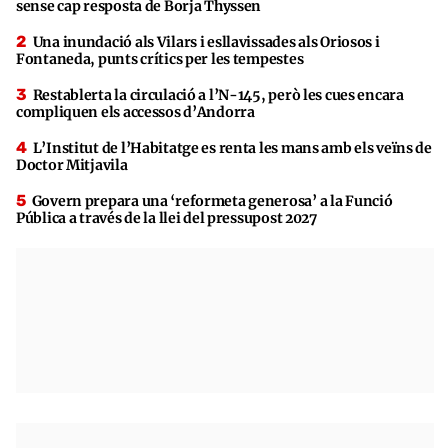
sense cap resposta de Borja Thyssen
Una inundació als Vilars i esllavissades als Oriosos i
Fontaneda, punts crítics per les tempestes
Restablerta la circulació a l’N-145, però les cues encara
compliquen els accessos d’Andorra
L’Institut de l’Habitatge es renta les mans amb els veïns de
Doctor Mitjavila
Govern prepara una ‘reformeta generosa’ a la Funció
Pública a través de la llei del pressupost 2027