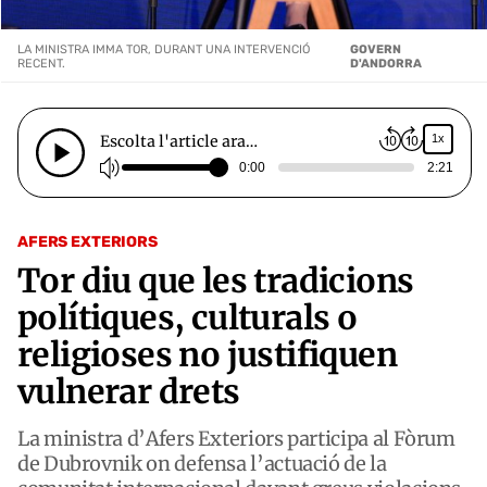
LA MINISTRA IMMA TOR, DURANT UNA INTERVENCIÓ
GOVERN
RECENT.
D'ANDORRA
Escolta l'article ara…
1x
0:00
2:21
AFERS EXTERIORS
Tor diu que les tradicions
polítiques, culturals o
religioses no justifiquen
vulnerar drets
La ministra d’Afers Exteriors participa al Fòrum
de Dubrovnik on defensa l’actuació de la