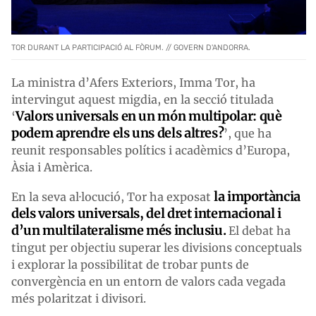
TOR DURANT LA PARTICIPACIÓ AL FÒRUM. // GOVERN D'ANDORRA.
La ministra d’Afers Exteriors, Imma Tor, ha
intervingut aquest migdia, en la secció titulada
Valors universals en un món multipolar: què
‘
podem aprendre els uns dels altres?
’, que ha
reunit responsables polítics i acadèmics d’Europa,
Àsia i Amèrica.
la importància
En la seva al·locució, Tor ha exposat
dels valors universals, del dret internacional i
d’un multilateralisme més inclusiu.
El debat ha
tingut per objectiu superar les divisions conceptuals
i explorar la possibilitat de trobar punts de
convergència en un entorn de valors cada vegada
més polaritzat i divisori.