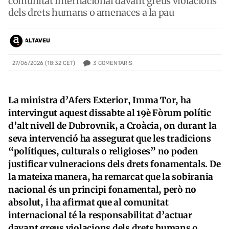
comunitat internacional davant greus violacions
dels drets humans o amenaces a la pau
ALTAVEU
3
COMENTARIS
27/06/2026 (18:32 CET)
La ministra d’Afers Exterior, Imma Tor, ha
intervingut aquest dissabte al 19è Fòrum polític
d’alt nivell de Dubrovnik, a Croàcia, on durant la
seva intervenció ha assegurat que les tradicions
“polítiques, culturals o religioses” no poden
justificar vulneracions dels drets fonamentals. De
la mateixa manera, ha remarcat que la sobirania
nacional és un principi fonamental, però no
absolut, i ha afirmat que al comunitat
internacional té la responsabilitat d’actuar
davant greus violacions dels drets humans o