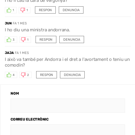
I no li cau la cara de vergonya?
RESPON
DENUNCIA
1
1
JUN
FA 1 MES
I ho diu una ministra andorrana.
RESPON
DENUNCIA
3
1
JAJA
FA 1 MES
I això va també per Andorra i el dret a l'avortament o teniu un
comodín?
RESPON
DENUNCIA
4
2
NOM
CORREU ELECTRÒNIC