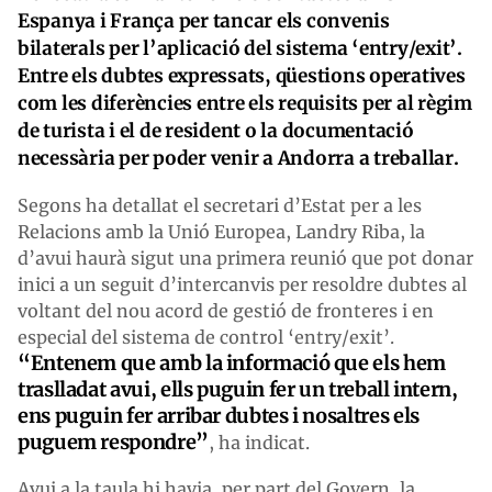
Espanya i França per tancar els convenis
bilaterals per l’aplicació del sistema ‘entry/exit’.
Entre els dubtes expressats, qüestions operatives
com les diferències entre els requisits per al règim
de turista i el de resident o la documentació
necessària per poder venir a Andorra a treballar.
Segons ha detallat el secretari d’Estat per a les
Relacions amb la Unió Europea, Landry Riba, la
d’avui haurà sigut una primera reunió que pot donar
inici a un seguit d’intercanvis per resoldre dubtes al
voltant del nou acord de gestió de fronteres i en
especial del sistema de control ‘entry/exit’.
“Entenem que amb la informació que els hem
traslladat avui, ells puguin fer un treball intern,
ens puguin fer arribar dubtes i nosaltres els
puguem respondre”
, ha indicat.
Avui a la taula hi havia, per part del Govern, la