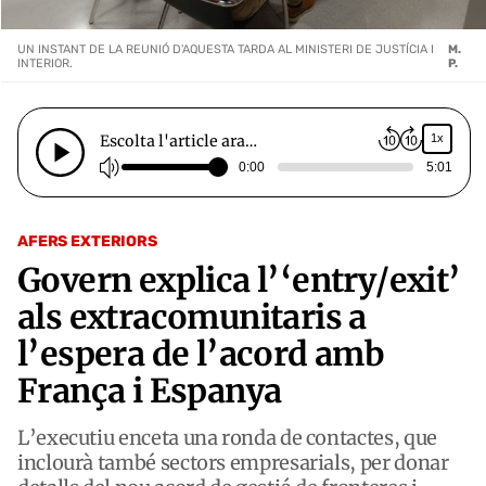
UN INSTANT DE LA REUNIÓ D'AQUESTA TARDA AL MINISTERI DE JUSTÍCIA I
M.
INTERIOR.
P.
Escolta l'article ara…
1x
0:00
5:01
AFERS EXTERIORS
Govern explica l’‘entry/exit’
als extracomunitaris a
l’espera de l’acord amb
França i Espanya
L’executiu enceta una ronda de contactes, que
inclourà també sectors empresarials, per donar