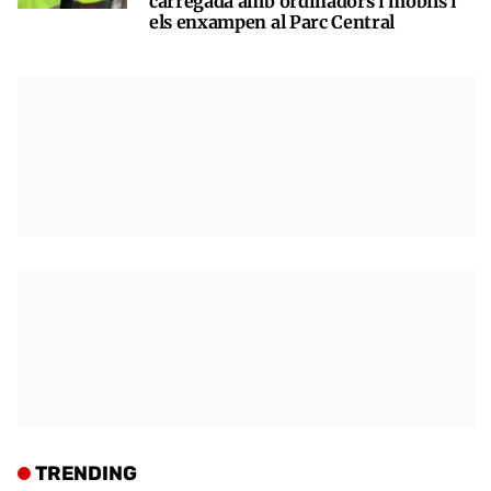
carregada amb ordinadors i mòbils i
els enxampen al Parc Central
TRENDING