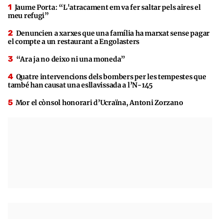
Jaume Porta: “L'atracament em va fer saltar pels aires el
meu refugi”
Denuncien a xarxes que una família ha marxat sense pagar
el compte a un restaurant a Engolasters
“Ara ja no deixo ni una moneda”
Quatre intervencions dels bombers per les tempestes que
també han causat una esllavissada a l’N-145
Mor el cònsol honorari d’Ucraïna, Antoni Zorzano