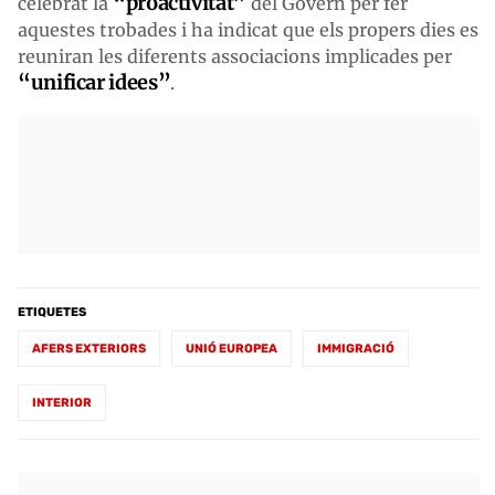
“proactivitat”
celebrat la
del Govern per fer
aquestes trobades i ha indicat que els propers dies es
reuniran les diferents associacions implicades per
“unificar idees”
.
ETIQUETES
AFERS EXTERIORS
UNIÓ EUROPEA
IMMIGRACIÓ
INTERIOR