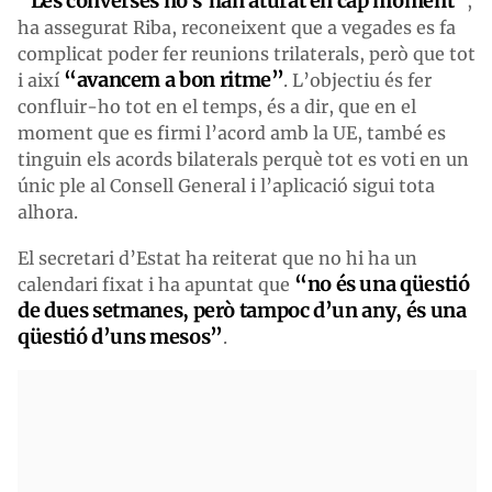
“Les converses no s’han aturat en cap moment”
,
ha assegurat Riba, reconeixent que a vegades es fa
complicat poder fer reunions trilaterals, però que tot
“avancem a bon ritme”
i així
. L’objectiu és fer
confluir-ho tot en el temps, és a dir, que en el
moment que es firmi l’acord amb la UE, també es
tinguin els acords bilaterals perquè tot es voti en un
únic ple al Consell General i l’aplicació sigui tota
alhora.
El secretari d’Estat ha reiterat que no hi ha un
“no és una qüestió
calendari fixat i ha apuntat que
de dues setmanes, però tampoc d’un any, és una
qüestió d’uns mesos”
.